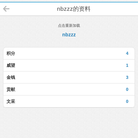
nbzzz的资料
点击重新加载
nbzzz
积分
4
威望
1
金钱
3
贡献
0
文采
0