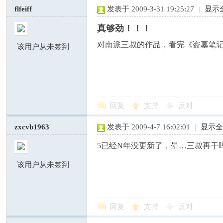
flfeiff
发表于 2009-3-31 19:25:27
|
显示
真够劲！！！
对南派三叔的作品，看完《盗墓笔
该用户从未签到
回复
支持
反对
zxcvb1963
发表于 2009-4-7 16:02:01
|
显示
5已经N年没更新了，晕…三叔再干
该用户从未签到
回复
支持
反对