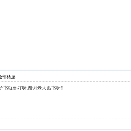
全部楼层
子书就更好呀,谢谢老大贴书呀!!