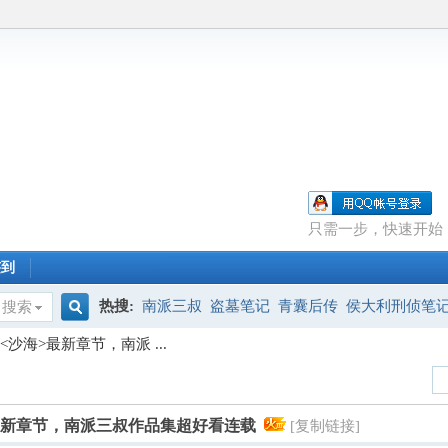
只需一步，快速开始
签到
热搜:
南派三叔
盗墓笔记
青囊后传
侯大利刑侦笔
搜索
搜
沙海>最新章节，南派 ...
索
>最新章节，南派三叔作品集超好看连载
[复制链接]