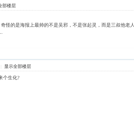
全部楼层
，奇怪的是海报上最帅的不是吴邪，不是张起灵，而是三叔他老
…
|
显示全部楼层
来个生化?