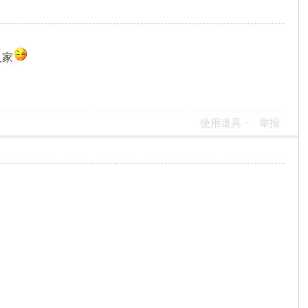
人家
使用道具
举报