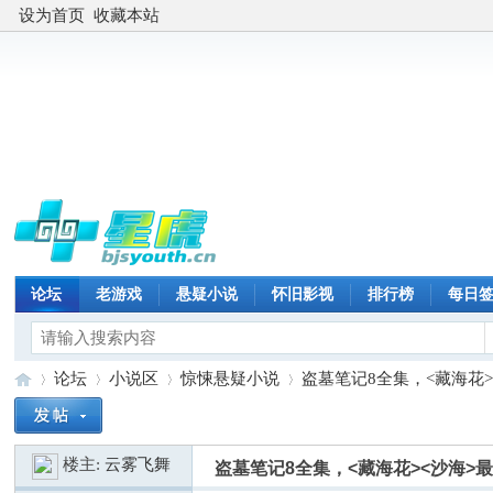
设为首页
收藏本站
论坛
老游戏
悬疑小说
怀旧影视
排行榜
每日
论坛
小说区
惊悚悬疑小说
盗墓笔记8全集，<藏海花><
楼主:
云雾飞舞
盗墓笔记8全集，<藏海花><沙海
星
»
›
›
›