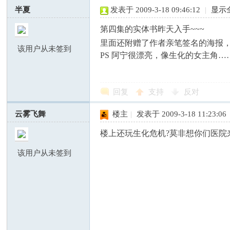
半夏
发表于 2009-3-18 09:46:12
|
显示
第四集的实体书昨天入手~~~
里面还附赠了作者亲笔签名的海报
该用户从未签到
PS 阿宁很漂亮，像生化的女主角…
回复
支持
反对
虎
云雾飞舞
楼主
|
发表于 2009-3-18 11:23:06
楼上还玩生化危机?莫非想你们医院
该用户从未签到
论