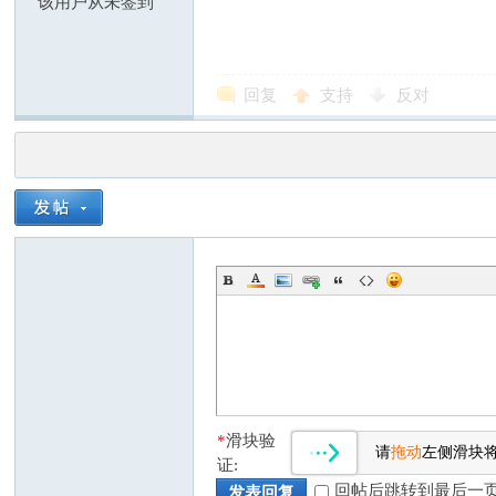
该用户从未签到
回复
支持
反对
*
滑块验
请
拖动
左侧滑块
证:
回帖后跳转到最后一
发表回复