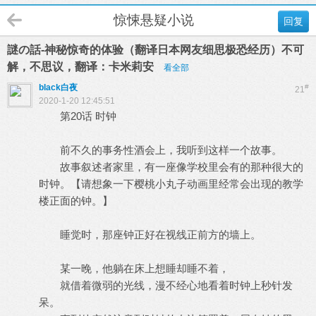
惊悚悬疑小说
回复
謎の話-神秘惊奇的体验（翻译日本网友细思极恐经历）不可
解，不思议，翻译：卡米莉安
看全部
black白夜
#
21
2020-1-20 12:45:51
第20话 时钟
前不久的事务性酒会上，我听到这样一个故事。
故事叙述者家里，有一座像学校里会有的那种很大的
时钟。【请想象一下樱桃小丸子动画里经常会出现的教学
楼正面的钟。】
睡觉时，那座钟正好在视线正前方的墙上。
某一晚，他躺在床上想睡却睡不着，
就借着微弱的光线，漫不经心地看着时钟上秒针发
呆。