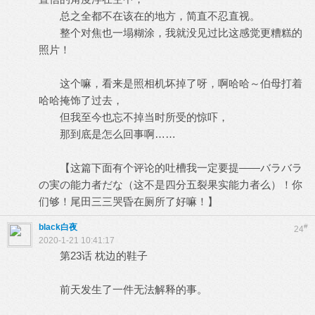
总之全都不在该在的地方，简直不忍直视。
整个对焦也一塌糊涂，我就没见过比这感觉更糟糕的
照片！
这个嘛，看来是照相机坏掉了呀，啊哈哈～伯母打着
哈哈掩饰了过去，
但我至今也忘不掉当时所受的惊吓，
那到底是怎么回事啊……
【这篇下面有个评论的吐槽我一定要提——バラバラ
の実の能力者だな（这不是四分五裂果实能力者么）！你
们够！尾田三三哭昏在厕所了好嘛！】
black白夜
#
24
2020-1-21 10:41:17
第23话 枕边的鞋子
前天发生了一件无法解释的事。