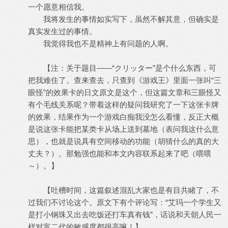
一个愿意相信我。
我将发生的事情如实写下，虽然不解其意，但确实是
真实发生过的事情。
我觉得我也不是精神上有问题的人啊。
【注：关于题目——“クリッター”是个什么东西，可
把我难住了。查来查去，只查到《游戏王》里面一张叫“三
眼怪”的效果卡的日文原文是这个，但这篇文章和三眼怪又
有个毛线关系呢？带着这样的疑问我研究了一下这张卡牌
的效果，结果作为一个游戏白痴我没怎么看懂，反正大概
是说这张卡能把某类卡从场上送到墓地（表问我这什么意
思），也就是说具有空间移动的功能（胡猜什么的真的大
丈夫？）。那勉强也能和本文内容联系起来了吧（喂喂
～）。】
【吐槽时间，这篇叙述混乱大家也是有目共睹了，不
过我们不讨论这个。原文下有个评论写：“艾玛一个学生又
是打小钢珠又出去吃饭还打车真有钱”，话说和天朝人民一
样对富二代的敏感度都很高嘛！】