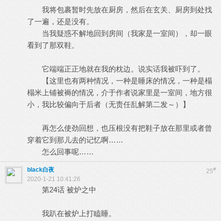
我将包裹暂时先放在厨房，然后在玄关、厨房到处找
了一遍，还是没有。
当我疑惑不解地回到房间（我家是一室间），却一眼
看到了那双鞋。
它端端正正地就在我的枕边。说实话我被吓到了。
【这里也有两种情况，一种是睡床的情况，一种是榻
榻米上铺被褥的情况，介于作者说家里是一室间，地方很
小，我比较偏向于后者（无责任乱解第二发～）】
再怎么使劲回想，也压根没有把鞋子放在那里或者曾
穿着它到那儿去的记忆啊……
怎么回事呢……
black白夜
#
25
2020-1-21 10:41:26
第24话 被炉之中
我趴在被炉上打瞌睡。