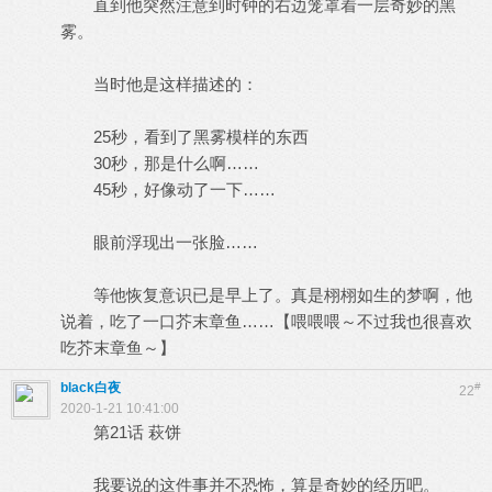
直到他突然注意到时钟的右边笼罩着一层奇妙的黑
雾。
当时他是这样描述的：
25秒，看到了黑雾模样的东西
30秒，那是什么啊……
45秒，好像动了一下……
眼前浮现出一张脸……
等他恢复意识已是早上了。真是栩栩如生的梦啊，他
说着，吃了一口芥末章鱼……【喂喂喂～不过我也很喜欢
吃芥末章鱼～】
black白夜
#
22
2020-1-21 10:41:00
第21话 萩饼
我要说的这件事并不恐怖，算是奇妙的经历吧。