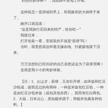
“好想吃萩饼啊～”，我烦躁不安地工作着。
这种状态一直持续到早上，和我换班的大婶终于来
了。
她开口就说道：
“这是我旅行买回来的特产，给你吃～”
我接过来，
打开包装一看，里面装的不就是“萩饼”吗！
当时，我竟然就这样毫无缘由地、扑簌簌地落下泪
来。
万万没想到已经20岁的自己居然还会为了萩饼哭啊！
这就是我小小的奇妙体验。
【注：1、おはぎ，萩饼，又名牡丹饼，由米饭和红豆
沙组成，据我见过的有两种，一种是米饭包红豆馅，一种
是由红豆沙包米饭（或包其他东西）。因而有红白两色。
2、大福，日本点心，类似糯米团子，用糯米包裹各种馅
料。】