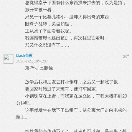
总觉得桌子下面有什么东西拱来拱去的，以为是猫，
掀开罩被一看，
只见一个比婴儿稍小、脸却大得出奇的东西，
眼珠子乱转，尖齿如锯，
正从桌子下面看着我呢。
我连滚带爬地逃出被炉，再次往里面看时，
却又什么都没有了……
black白夜
#
26
2020-1-21 10:41:37
第25话 三眼怪
放学后我和朋友去打小钢珠，之后又一起吃了饭，
要回家时错过了末班车，便打车回家。
小钢珠店在上野，而我家在足立区，车程大概不到20
分钟吧。
这事就发生在我下了出租车，从公寓大门走向电梯的
路上。
突然我的身体动不了了，或者也可以说，是丧失了想