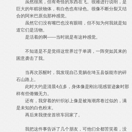
虽然很黑，但有奇怪的东西在飞。很难进行说明，是
巨大的年糕状物体，有白色也有绿色。很像不断分裂又结
合的阿米巴原虫那种感觉。
虽然它们没有嘴巴也没有眼睛，但不知为何我就是知
道它们是活物。
是活着的啊——当时就是有这种感觉。
不知道是不是觉得这世界过于单调，一阵突如其来的
困意袭击了我。
当再次苏醒时，我发现自己竟躺在埼玉县饭能市的碎
石山路上。
此时大约是清晨4点多，身体像是刚出现感冒迹象时那
样有些倦懒无力。
还有，我穿着的针织衫上像是被海潮席卷过似的，满
是未知的白色粉末。
再后来我便坐首班车回家了。
我把这件事告诉了几个朋友，可他们全都苦笑着，没