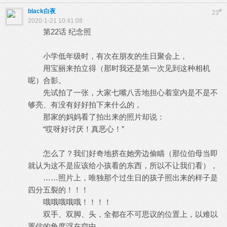
black白夜
#
23
2020-1-21 10:41:08
第22话 纪念照
小学低年级时，有次在朋友的生日聚会上，
用宝丽来拍立得（那时我还是第一次见到这种相机
呢）合影。
先试拍了一张，大家七嘴八舌地担心着室内是不是不
够亮、有没有好好拍下来什么的，
那家的妈妈看了拍出来的照片却说：
“哎呀好讨厌！真恶心！”
怎么了？我们好奇地挤在她旁边偷瞄（那位伯母当即
就认为这不是应该给小孩看的东西，所以不让我们看），
……照片上，唯独那个过生日的孩子照出来的样子是
四分五裂的！！！
哦哦哦哦哦！！！！
双手、双脚、头，全都在不可思议的位置上，以难以
置信的角度浮在空中，