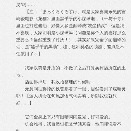
灵”哟……
【注：『まっくろくろすけ』就是大家喜闻乐见的宫
崎骏电影《龙猫》里面黑乎乎的小煤球啦，《千与千寻》
里面也打过酱油，好像大多是翻译成“灰尘精灵”，但是我
不喜欢，人家明明是小煤球嘛（问题是你个人的喜好那么
重要么？当然重要了讨厌！），其实如果完全字面翻译的
话，是“黑乎乎的黑助”，哇，这种莫名的萌感，差点忍不
住就用了～】
我家以前是开店的，不做了之后打算卖掉店所在的土
地，
店面拆掉后，我收拾整理的时候呢，
无意间往拆掉的铁管那看了一眼，居然看到了煤精灵
耶！【这人拼命在句尾加语气词卖萌，所以我也就只
好……】
它们全身上下只有眼睛闪闪发光，好可爱的。
机会难得，我自然也把父母领来看，他们却说看不
到，