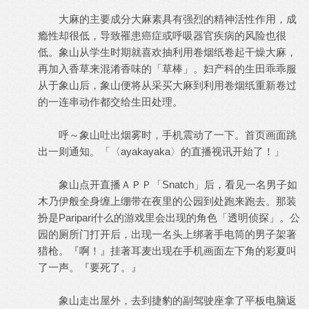
大麻的主要成分大麻素具有强烈的精神活性作用，成
瘾性却很低，导致罹患癌症或呼吸器官疾病的风险也很
低。象山从学生时期就喜欢抽利用卷烟纸卷起干燥大麻，
再加入香草来混淆香味的「草棒」。妇产科的生田乖乖服
从于象山后，象山便将从采买大麻到利用卷烟纸重新卷过
的一连串动作都交给生田处理。
呼～象山吐出烟雾时，手机震动了一下。首页画面跳
出一则通知。「〈ayakayaka〉的直播视讯开始了！」
象山点开直播ＡＰＰ「Snatch」后，看见一名男子如
木乃伊般全身缠上绷带在夜里的公园到处跑来跑去。那装
扮是Paripari什么的游戏里会出现的角色「透明侦探」。公
园的厕所门打开后，出现一名头上绑著手电筒的男子架著
猎枪。『啊！』挂著耳麦出现在手机画面左下角的彩夏叫
了一声。『要死了。』
象山走出屋外，去到捷豹的副驾驶座拿了平板电脑返