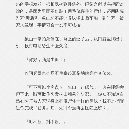
泉的受损发丝一根根飘落到睡袋外。睡袋之所以塞得圆滚
滚的，是因为里面不仅装了用毛毯裹住的尸体，还用防腐
剂塞满隙缝。象山总不能让臭味溢出后车厢，到时万一被
家人发现，事情可会一发不可收拾。
象山一掌拍死停在手臂上的蚊子后，从口袋里掏出手
机，拨打电话给生田医久彦。
『你好，我是生田！』
连阿兵哥也会忍不住塞起耳朵的响亮声音传来。
「可不可以小声点？」象山一边叹气，一边在睡袋旁
蹲下来，跟著揪住头发拉出和泉的头部。「你知不知道自
己在医院被人家说身上有像尸体一样的臭味？我不是提醒
过你完成『任务』后，先冲个澡再去医院上班？」
『对不起、对不起。』