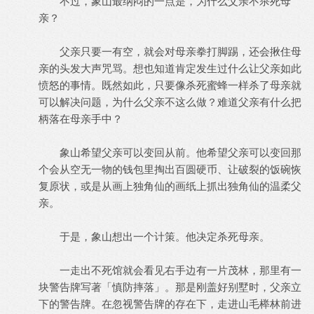
不过，象山最纳闷的一点是，为什么父亲不杀死母
亲？
父亲只要一有空，就会对母亲拳打脚踢，还会揪住母
亲的头发大声咒骂。想也知道肯定发生过什么让父亲如此
愤怒的事情。既然如此，只要像杀死蜜蜂一样杀了母亲就
可以解决问题，为什么父亲不这么做？难道父亲有什么把
柄落在母亲手中？
象山希望父亲可以变回从前。他希望父亲可以变回那
个会从空无一物的钱包里掏出百圆硬币、让破裂的饭碗恢
复原状，或是从画上独角仙的画纸上抓出独角仙的温柔父
亲。
于是，象山想出一个计策。他决定杀死母亲。
一走出不死馆就会看见右手边有一片茂林，那里有一
块警告牌写著「慎防摔落」。那是刚盖好别墅时，父亲立
下的警告牌。在忽视警告牌的存在下，走进山毛榉林前进