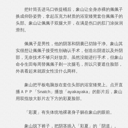
把针筒丢进马口铁提桶后，象山让全身赤裸的佩佩子
换成仰卧姿势，拿起压克力材质的浴室矮凳套住佩佩子的
头部。象山让佩佩子双腿大开，在满是伤口的肛门涂抹润
滑剂。
佩佩子是男性，他的阴茎和阴囊已切除干净。象山其
实很想让佩佩子接受性别确认手术，创造出阴道以及外阴
部，无奈技术不够只好放弃。虽然没能进行手术，但象山
命令生田每周替佩佩子剃一次腿毛，所以只要遮住脸部，
外表看起来就跟女性没什么两样。
象山把平板电脑放在套住头部的浴室矮凳上。点开直
播ＡＰＰ「Snatch」播放「ayakayaka」的影片后，象山
用双指放大影片左下方的彩夏脸部。
「彩夏」有失体统地裸著身子躺在象山的眼前。
象山脱下裤子，把阴茎插入「彩夏」的「阴道」。