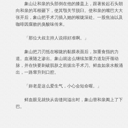
象山让和泉的头部倒在他的膝盖上，跟著捡起石头朝
向和泉的耳根砸下，使其颚关节脱臼。使和泉的嘴巴大大
张开后，象山把手术刀插入她的喉咙深处。一股焦油以及
咖啡因腐败的臭酸味传来。
「那位大叔主持人说得好准啊。」
象山把刀刃抵在喉咙的黏膜表面后，加重食指的力
道。血液随之渗出。象山就这么继续加重力道划开颈动
脉，并在快要刺破肌肤之前拔出手术刀。鲜血如泉水般涌
出，一路窜升到口腔。
「妳老是这么爱生气，小心会短命喔。」
鲜血眼见就快从齿缝间溢出时，象山替和泉阖上了下
巴。