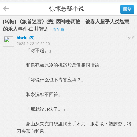
惊悚悬疑小说
回复
[转帖] 《象首迷宮》(完)-因神秘药物，被卷入超乎人类智慧
的杀人事件-白井智之
看全部
black白夜
#
21
2025-9-22 10:26:50
「对不起。」
和泉宛如冰冷的机器般反复相同话语。
「妳说什么也不肯答应吗？」
和泉沉默不回答。
「那就没办法了。」
象山从夹克口袋里掏出手术刀，跟著取下塑胶套，将
刀尖顶向和泉。