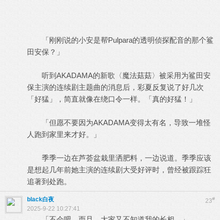
「刚刚说的小安是帮Pulpara的透明侦探配音的那个鲨
田安保？」
听到AKADAMA的新歌〈魔法菇菇〉被采用为鲨田安
保主演的连续剧主题曲的消息后，彩夏反复说了好几次
「好猛」，简直就像在绕口令一样。「真的好猛！」
「但愿不要因为AKADAMA变得太有名，导致一堆怪
人跑到家里来才好。」
季季一边在芦荟盆栽里洒肥料，一边说道。季季应该
是想起几年前她主演的连续剧大受好评时，曾经被跟踪狂
追著到处跑。
black白夜
#
23
2025-9-22 10:27:41
「不会吧。而且，大家又不知道我的长相。」