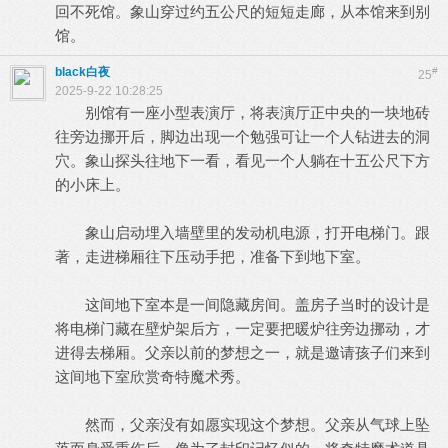
回不死馆。象山穿过约五公尺的短短走廊，从本馆来到别
馆。
black白夜
#
25
2025-9-22 10:28:25
别馆有一座小型表演厅，将表演厅正中央的一块地砖
往旁边挪开后，脚边出现一个勉强可让一个人钻进去的洞
穴。象山探头往地下一看，看见一个人躺在十五公尺下方
的小床上。
象山启动埋入墙壁里的发动机电源，打开电梯门。跟
著，走进梯厢往下压动手把，准备下到地下室。
这间地下室本是一间隐藏房间。盖房子当时的设计是
将电梯门藏在壁炉架后方，一定要把暖炉往旁边挪动，才
进得去梯厢。父亲以前的梦想之一，就是邀请孩子们来到
这间地下室欣赏奇特魔术秀。
然而，父亲没有如愿实现这个梦想。父亲从气球上坠