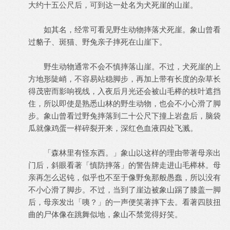
大约十五公尺后，可到达一处名为犬死崖的山崖。
如其名，经常可看见野生动物摔落犬死崖。象山曾看
过貉子、斑猫、野兔亲子摔死在山崖下。
野生动物通常不会不慎摔落山崖。不过，犬死崖的上
方地形陡峭，不容易站稳脚步，再加上带有长度的杂草长
得茂密而影响视线，入夜后月光还会被山毛榉的枝叶遮挡
住，所以即使是熟悉山林的野生动物，也会不小心滑了脚
步。象山曾看过野兔摔落到二十公尺下撞上岩盘后，脑袋
瓜就像鸡蛋一样碎裂开来，深红色血液四处飞溅。
「森林里有怪东西。」象山以这样的理由带著母亲出
门后，斜眼看著「慎防摔落」的警告牌走进山毛榉林。母
亲再怎么迟钝，似乎也不至于像野兔那般愚蠢，所以没有
不小心滑了脚步。不过，当到了崖边被象山踢了膝盖一脚
后，母亲发出「咦？」的一声便笑著摔下去。看著四肢扭
曲的尸体像在跳舞似地，象山不禁觉得好笑。