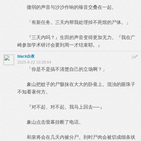
微弱的声音与沙沙作响的噪音交叠在一起。
「有新任务。三天内帮我处理掉不死馆的尸体。」
『三天内吗？』生田的声音变得更加无力。『我在广
崎参加学术研讨会要到周一才结束耶。』
black白夜
#
24
2025-9-22 10:28:04
「你是不是搞不清楚自己的立场啊？」
象山把蚊子的尸骸抹在大大的卧蚕上。混浊的眼珠子
不知看著何方。
『对不起、对不起。我马上回去──』
象山点击萤幕挂断了电话。
和泉将会在几天内被分尸。到时尸肉会被切成细条状