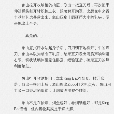
象山拉开收纳柜的抽屉，取出一把直刀后，再次把手
伸进睡袋割开针织棉上衣，跟著解开胸罩。比想像中来得
丰满的乳房暴露出来。象山压扁十圆硬币大小的乳头，硬
是拖出上半身。
「真是的。」
象山擦拭汗水站起身子后，刀刃朝下地松开手中的直
刀。象山本以为瞄准了乳房，结果直刀发出清脆声响刺进
右眼。稠状玻璃体覆盖住卧蚕。经验证后，确定直刀的犀
利度绝佳。
象山打开收纳柜门，拿出King Bat牌烟盒。掀开盒
盖，取出一根叼上后，象山掏出Zippo打火机点火。象山用
力吸一口香甜的烟雾，让烟雾弥漫整个肺部。
象山不是在抽烟。烟盒也好，卷烟纸也好，都是King
Bat没错，但内容物其实是干燥大麻。