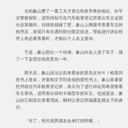
当初象山费了一番工夫才查出和泉早希的地址。向芋
洼警察探听，进而得知可在汽车检查登记所查出车主这部
分还算顺利，但很快就碰了壁。象山上网搜寻查看车主的
程序后，发现只有在遇到部分限定状况，譬如进行诉讼程
序上有必要查看时，才能以个人名义查询。
于是，象山想出一个伎俩。象山向友人借了车子，撞
了一下妄想症病患里岛一年。
两天后，象山设法让前来看诊的里岛在ＭＲＩ检查同
意书上签名，并复制文字到造假的委托书上。象山拿著委
托书前往汽车检查登记所，表示为了进行诉讼而希望查看
车主资讯，进而查出得利卡厢型车的车主。也就是说，象
山自己制造出查看理由，顺利让登记所揭露监视女子的身
分。
「对了，明天我男朋友会来打招呼喔。」