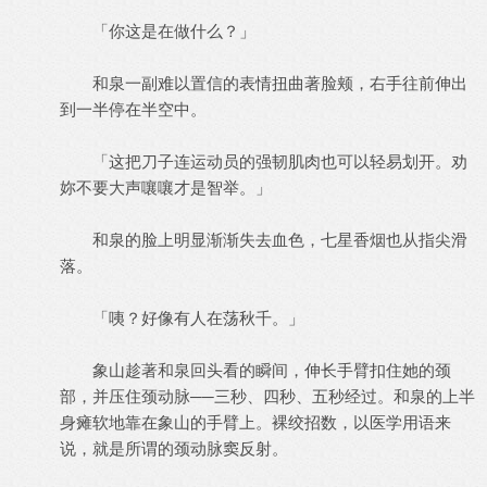
「你这是在做什么？」
和泉一副难以置信的表情扭曲著脸颊，右手往前伸出
到一半停在半空中。
「这把刀子连运动员的强韧肌肉也可以轻易划开。劝
妳不要大声嚷嚷才是智举。」
和泉的脸上明显渐渐失去血色，七星香烟也从指尖滑
落。
「咦？好像有人在荡秋千。」
象山趁著和泉回头看的瞬间，伸长手臂扣住她的颈
部，并压住颈动脉──三秒、四秒、五秒经过。和泉的上半
身瘫软地靠在象山的手臂上。裸绞招数，以医学用语来
说，就是所谓的颈动脉窦反射。