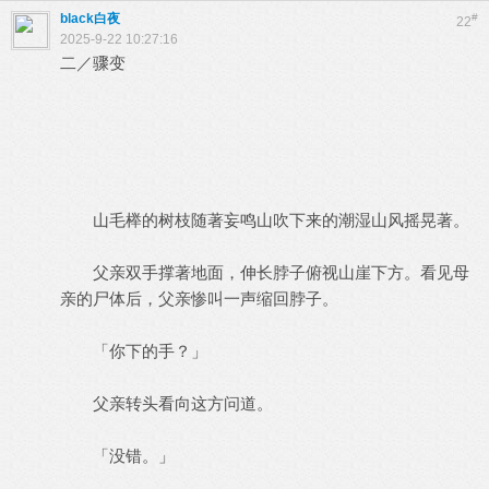
black白夜
#
22
2025-9-22 10:27:16
二／骤变
山毛榉的树枝随著妄鸣山吹下来的潮湿山风摇晃著。
父亲双手撑著地面，伸长脖子俯视山崖下方。看见母
亲的尸体后，父亲惨叫一声缩回脖子。
「你下的手？」
父亲转头看向这方问道。
「没错。」