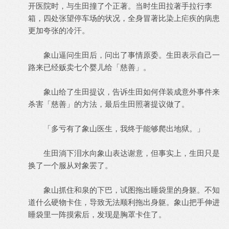
开医院时，与生田撞了个正著。当时生田拉著手拉行李
箱，四处张望停车场的状况，全身冒著比染上疟疾的病患
更加夸张的冷汗。
象山逼问生田后，问出了事情原委。生田表示自己一
路来已经贩卖七个婴儿给「慈善」。
象山给了生田提议，告诉生田如何佯装成意外事件来
杀害「慈善」的方法，最后生田照著提议做了。
「多亏有了象山医生，我终于能够爬出地狱。」
生田淌下泪水向象山表达谢意，但事实上，生田只是
换了一个服从对象罢了。
象山抓住和泉的下巴，试图拖出睡袋里的身躯。不知
道什么硬物卡住，导致无法顺利拖出身躯。象山把手伸进
睡袋里一阵摸索后，发现是胸罩卡住了。