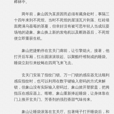
榉林中。
两年前，象山因为某原因而必须有藏身处时，事隔三
十四年来到不死馆。当时不死馆的屋顶瓦片剥落、红砖墙
面爬满乌蔹莓的茎蔓，但幸好没有被可恶年轻人当成玩耍
场地的迹象。象山换上新的发电机以及断路器后，不死馆
便立即重获生机。
象山把捷豹停在玄关门廊前，让引擎熄火。接著，他
打开后车厢，扛出圆滚滚鼓起、以聚酯纤维制成的睡袋。
睡袋立刻引来蚊蝇在四周飞来飞去。
玄关门安装了指纹门锁。万一门锁的感应器无法顺利
感应指纹时，也可以利用在数字键输入密码的方式来解
锁，但象山没有实际输入密码过。象山掀开塑胶盖，把拇
指压在感应器上。喀嚓。象山重新捧起睡袋，让身体靠在
门上推开玄关门。芳香剂的强烈香甜气味传来。
象山让睡袋滚落在玄关厅。拉著绳子打开睡袋后，和