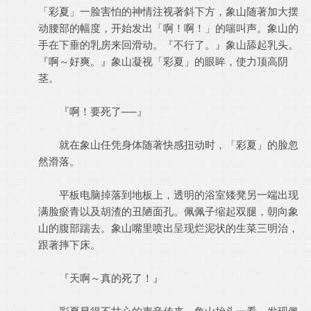
「彩夏」一脸害怕的神情注视著斜下方，象山随著加大摆
动腰部的幅度，开始发出「啊！啊！」的喘叫声。象山的
手在下垂的乳房来回滑动。『不行了。』象山舔起乳头。
『啊～好爽。』象山凝视「彩夏」的眼眸，使力顶高阴
茎。
『啊！要死了──』
就在象山任凭身体随著快感扭动时，「彩夏」的脸忽
然滑落。
平板电脑掉落到地板上，透明的浴室矮凳另一端出现
满脸瘀青以及胡渣的丑陋面孔。佩佩子缩起双腿，朝向象
山的腹部踹去。象山嘴里喷出呈现烂泥状的生菜三明治，
跟著摔下床。
『天啊～真的死了！』