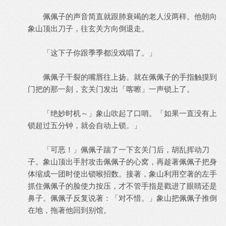
佩佩子的声音简直就跟肺衰竭的老人没两样。他朝向
象山顶出刀子，往玄关方向倒退走。
「这下子你跟季季都没戏唱了。」
佩佩子干裂的嘴唇往上扬。就在佩佩子的手指触摸到
门把的那一刻，玄关门发出「喀嚓」一声锁上了。
「绝妙时机～」象山吹起了口哨。「如果一直没有上
锁超过五分钟，就会自动上锁。」
「可恶！」佩佩子踹了一下玄关门后，胡乱挥动刀
子。象山顶出手肘攻击佩佩子的心窝，再趁著佩佩子把身
体缩成一团时使出锁喉招数。接著，象山利用空著的左手
抓住佩佩子的脸使力按压，才不管手指是戳进了眼睛还是
鼻子。佩佩子反复说著：「对不惜。」象山把佩佩子推倒
在地，拖著他回到别馆。