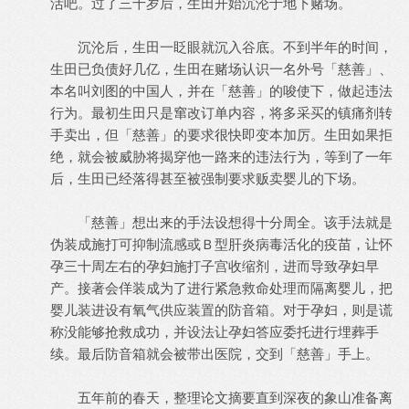
活吧。过了三十岁后，生田开始沉沦于地下赌场。
沉沦后，生田一眨眼就沉入谷底。不到半年的时间，
生田已负债好几亿，生田在赌场认识一名外号「慈善」、
本名叫刘图的中国人，并在「慈善」的唆使下，做起违法
行为。最初生田只是窜改订单内容，将多采买的镇痛剂转
手卖出，但「慈善」的要求很快即变本加厉。生田如果拒
绝，就会被威胁将揭穿他一路来的违法行为，等到了一年
后，生田已经落得甚至被强制要求贩卖婴儿的下场。
「慈善」想出来的手法设想得十分周全。该手法就是
伪装成施打可抑制流感或Ｂ型肝炎病毒活化的疫苗，让怀
孕三十周左右的孕妇施打子宫收缩剂，进而导致孕妇早
产。接著会佯装成为了进行紧急救命处理而隔离婴儿，把
婴儿装进设有氧气供应装置的防音箱。对于孕妇，则是谎
称没能够抢救成功，并设法让孕妇答应委托进行埋葬手
续。最后防音箱就会被带出医院，交到「慈善」手上。
五年前的春天，整理论文摘要直到深夜的象山准备离