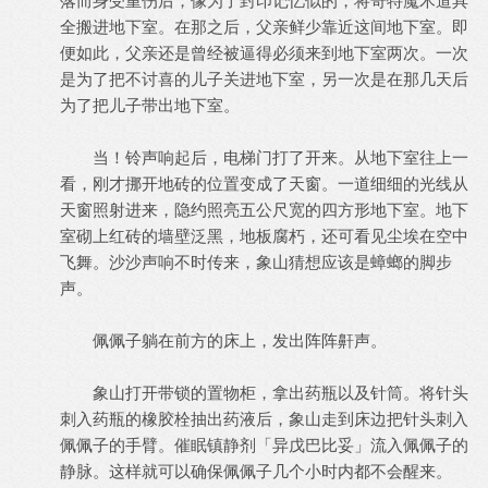
落而身受重伤后，像为了封印记忆似的，将奇特魔术道具
全搬进地下室。在那之后，父亲鲜少靠近这间地下室。即
便如此，父亲还是曾经被逼得必须来到地下室两次。一次
是为了把不讨喜的儿子关进地下室，另一次是在那几天后
为了把儿子带出地下室。
当！铃声响起后，电梯门打了开来。从地下室往上一
看，刚才挪开地砖的位置变成了天窗。一道细细的光线从
天窗照射进来，隐约照亮五公尺宽的四方形地下室。地下
室砌上红砖的墙壁泛黑，地板腐朽，还可看见尘埃在空中
飞舞。沙沙声响不时传来，象山猜想应该是蟑螂的脚步
声。
佩佩子躺在前方的床上，发出阵阵鼾声。
象山打开带锁的置物柜，拿出药瓶以及针筒。将针头
刺入药瓶的橡胶栓抽出药液后，象山走到床边把针头刺入
佩佩子的手臂。催眠镇静剂「异戊巴比妥」流入佩佩子的
静脉。这样就可以确保佩佩子几个小时内都不会醒来。