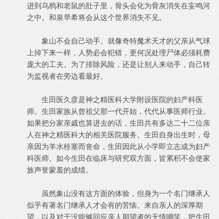
进到乌鸦和老鼠的肚子里，骨头会化为骨灰消失在妄鸣河
之中。和泉早希将会从这个世界消失不见。
象山不会自己动手。就像奇特魔术天才的父亲从气球
上掉下来一样，人势必会犯错，更何况处理尸体必须耗费
庞大的工夫。为了排除风险，还是让别人来动手，自己转
为监视者在旁边看最好。
生田医久彦是神之精医科大学附设医院的妇产科医
师。生田家族从曾祖父那一代开始，代代从事医师行业。
如果把分家亲戚也算进去的话，生田共有多达二十二位亲
人在神之精医科大的相关医院服务。生田自身出生时，母
亲因为羊水栓塞而丧命，生田因此从小学即立志成为妇产
科医师。如今生田在临床与研究双方面，皆累积不会使家
族声誉蒙羞的成绩。
虽然象山没有这方面的体验，但身为一个名门继承人
似乎有著名门继承人才会有的苦恼。来自亲人的深厚期
望，以及对于没能够回应亲人期望者的无情嘲笑，把生田