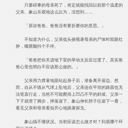
只要碍事的母亲死了，肯定就能找回以前那个温柔的
父亲。象山乐观地这么以为，没想到……
「原谅爸爸。爸爸没有要折磨你的意思。」
不知道为什么，父亲低头俯视著母亲的尸体时双眼红
肿，嘴唇颤抖个不停。
「爸爸把你关进地下室的举动太反应过度了。其实爸
爸心里也明白不应该那么做的。」
父亲用力撑著地面站起身子后，准备离开崖边。然
而，自从不慎从气球上坠地后，父亲连在平坦的路面也无
法笔直行走，当然不可能爬得上凹凸不平的斜坡。父亲一
下子就滑了脚步，摔落崖下。象山伸长脖子往崖下一看，
看见父亲和母亲看似开心地跳著探戈。
象山搞不懂状况。当初应该怎么做才对？到底哪个环