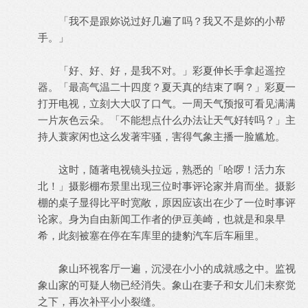
「我不是跟妳说过好几遍了吗？我又不是妳的小帮
手。」
「好、好、好，是我不对。」彩夏伸长手拿起遥控
器。「最高气温二十四度？夏天真的结束了啊？」彩夏一
打开电视，立刻大大叹了口气。一周天气预报可看见满满
一片灰色云朵。「不能想点什么办法让天气好转吗？」主
持人蓑家闲也这么发著牢骚，害得气象主播一脸尴尬。
这时，随著电视镜头拉远，熟悉的「哈啰！活力东
北！」摄影棚布景里出现三位时事评论家并肩而坐。摄影
棚的桌子显得比平时宽敞，原因应该出在少了一位时事评
论家。身为自由新闻工作者的伊豆美崎，也就是和泉早
希，此刻被塞在停在车库里的捷豹汽车后车厢里。
象山环视客厅一遍，沉浸在小小的成就感之中。监视
象山家的可疑人物已经消失。象山在妻子和女儿们未察觉
之下，再次补平小小裂缝。