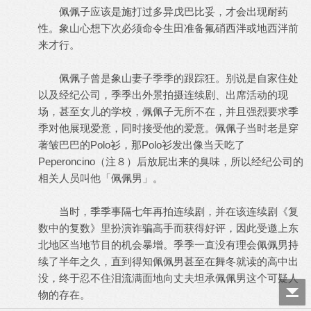
佩佩子应该是施打过多异戊巴比妥，才会出现耐药
性。象山心想下次必须命令生田准备氟硝西泮或地西泮前
来才行。
佩佩子曾是象山妻子季季的跟踪狂。别说是自家住处
以及经纪公司，季季出外景拍摄连续剧、出席活动的现
场，甚至女儿的学校，佩佩子无所不在，并且强烈要求季
季对他展现爱意，同时接受他的爱意。佩佩子当时老是穿
著皱巴巴的Polo衫，那Polo衫发出像当天吃了
Peperoncino（注８）后放屁出来的臭味，所以经纪公司的
相关人员叫他「佩佩男」。
当时，季季事隔七年再拍连续剧，并在该连续剧《复
数中的复数》里扮演诈骗高手而获得好评，因此受邀上东
北地区当地节目的机会暴增。季季一直没有理会佩佩男持
续了半年之久，直到得知佩佩男甚至在舞冬就读的高中出
没，终于忍不住泪流满面地向丈夫坦承佩佩男这个可疑人
物的存在。