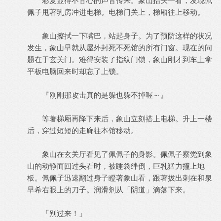
彩夏显得不甘心的声音传来。象山抬头一看，发现佩
佩子甩著乳房冲进电梯。电梯门关上，梯厢往上移动。
象山擦拭一下嘴巴，站起身子。为了预防这样的状况
发生，象山早就从屋外封死不死馆的所有门窗。现在的问
题在于玄关门。难得安装了指纹门锁，象山刚才到车上拿
平板电脑回来时却忘了上锁。
『刚刚那攻击真的是躲也躲不掉喔～』
等著梯厢再降下来后，象山立刻搭上电梯。升上一楼
后，穿过短短的走廊往本馆移动。
象山在玄关厅看见了佩佩子的身影。佩佩子察觉到象
山的动静而回过头看时，被睡袋绊倒，巨乳猛力撞上地
板。佩佩子迅速翻过身子瞪著象山看，跟著拔出刺在和泉
早希右眼上的刀子。润滑剂从「阴道」滴落下来。
「别过来！」