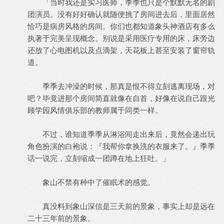
「当时我还是实习医师，季季也只是个默默无名的剧
团演员。没有好好确认就随便挑了房间进去后，里面居然
恰巧是病房风格的房间。你们也都知道象头神酒店有多么
执著于完美呈现概念。别说是采用医疗专用的床，床旁边
还放了心电图机以及点滴架，天花板上甚至安装了窗帘轨
道。
季季去冲澡的时候，那真是恨不得立刻逃离现场，对
吧？毕竟进那个房间简直就像在自首，好像在说自己跟光
顾学园风情俱乐部的教师属于同类一样。
不过，谁知道季季从淋浴间走出来后，竟然会递出玩
角色扮演的白袍说：『我帮你拿换洗的衣服来了。』季季
话一说完，立刻缩成一团蹲在地上狂吐。」
象山不禁有种中了催眠术的感觉。
真没料到象山深信是三天前的景象，事实上却是远在
二十三年前的景象。