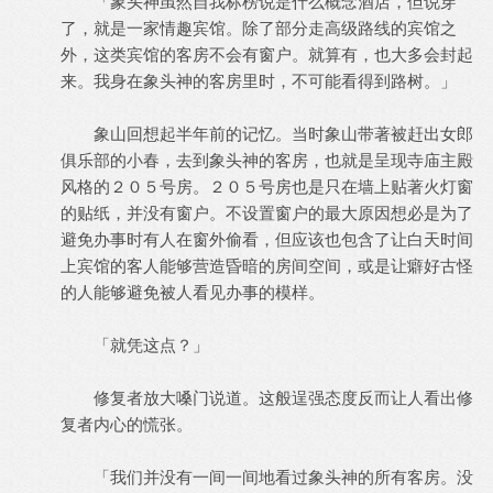
「象头神虽然自我标榜说是什么概念酒店，但说穿
了，就是一家情趣宾馆。除了部分走高级路线的宾馆之
外，这类宾馆的客房不会有窗户。就算有，也大多会封起
来。我身在象头神的客房里时，不可能看得到路树。」
象山回想起半年前的记忆。当时象山带著被赶出女郎
俱乐部的小春，去到象头神的客房，也就是呈现寺庙主殿
风格的２０５号房。２０５号房也是只在墙上贴著火灯窗
的贴纸，并没有窗户。不设置窗户的最大原因想必是为了
避免办事时有人在窗外偷看，但应该也包含了让白天时间
上宾馆的客人能够营造昏暗的房间空间，或是让癖好古怪
的人能够避免被人看见办事的模样。
「就凭这点？」
修复者放大嗓门说道。这般逞强态度反而让人看出修
复者内心的慌张。
「我们并没有一间一间地看过象头神的所有客房。没