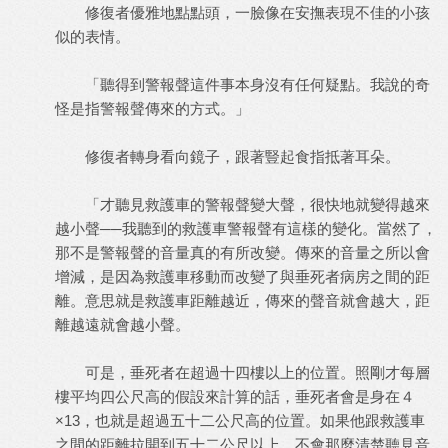
修復者優雅地點點頭，一臉像在安撫表現不佳的小孩
似的表情。
「聽得到警報聲這件事本身沒有任何疑點。我說的奇
怪是指警報聲傳來的方式。」
修復者轉身看向鏡子，跟著豎起食指抵著耳朵。
「才聽見救護車的警報聲變大聲，很快地就變得越來
越小聲──我聽到的救護車警報聲有這樣的變化。當然了，
那不是警報聲的音量真的有所改變。傳來的音量之所以會
增減，是因為救護車移動而改變了與垂死者病房之間的距
離。意思就是救護車距離越近，傳來的聲音就會越大，距
離越遠就會越小聲。
可是，垂死者在超過十四樓以上的位置。照剛才每層
樓平均四公尺高的假設來計算的話，垂死者會是身在４
×13，也就是超過五十二公尺高的位置。如果他跟救護車
之間的距離拉開到五十二公尺以上，不會那麼清楚聽見音