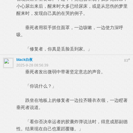
小心尿出来后，醒来时大多已经尿床，或是从悲伤的梦里
醒来时，发现自己真的在哭的例子。
垂死者用双手抓住面罩，一边咳嗽，一边使力深呼
吸。
「修复者，你真是丢脸丢到家。」
black白夜
#
83
2025-9-28 08:56:39
垂死者发出微弱中带著坚定意志的声音。
「你说什么？」
跌坐在地板上的修复者一边拉齐睡衣衣领，一边瞪著
垂死者说道。
「看你否决幸运者的胶囊炸弹说法时，得意成那副德
性。结果现在自己也重蹈覆辙。」