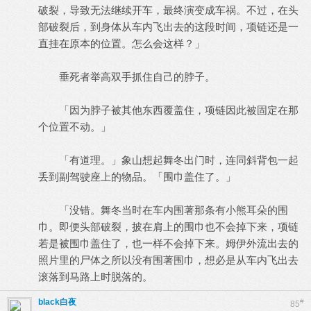
破裂，导致无法继续开车，最终演变成车祸。不过，在头
部破裂后，到身体从车内飞出去的这段时间，项链还是一
直挂在原本的位置。怎么会这样？」
垂死者举高双手抓住自己的脖子。
「因为脖子被其他东西覆盖住，项链因此被固定在那
个位置不动。」
「有道理。」象山想起舞冬出门时，连同斜背包一起
丢到副驾驶座上的物品。「围巾盖住了。」
「没错。舞冬当时在车内围著那条有小熊耳朵的围
巾。即便头部破裂，披在肩上的围巾也不会掉下来，项链
若是被围巾盖住了，也一样不会掉下来。姆伊外流出去的
照片里的尸体之所以没有围著围巾，想必是从车内飞出去
滚落到马路上时脱落的。
black白夜
#
85