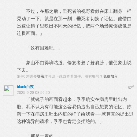
不过，在那之后，垂死者的视野看似在床上翻身一样
晃动了一下。就是在那一刻，垂死者切换了记忆。他借由
迅速让镜子里映出不同天的记忆，把两个场景掩饰成像是
连贯画面。」
「这有困难吧。」
象山不由得嘀咕道。修复者耸了耸肩膀，催促象山说
下去。
附件:
您需要
登录
才可以下载或查看附件。没有账号？
免费加入
black白夜
#
82
2025-9-28 08:56:20
「就镜子的画面看起来，季季确实在病房里吐出内
脏。我不认为有可能这么容易伪造出自己想要的记忆。妳
演一下在病房里吐出内脏的样子给我看──就算真的提出过
这种诡异的请求，季季也肯定会拒绝的。」
「那是一定的。」