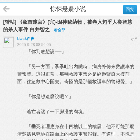
惊悚悬疑小说
回复
[转帖] 《象首迷宮》(完)-因神秘药物，被卷入超乎人类智慧
的杀人事件-白井智之
看全部
black白夜
#
81
2025-9-28 08:56:05
「你到底想說──」
「另一方面，季季吐出內臟時，病房外傳來救護車的
警報聲。這很正常，那輛救護車想必是經過醫療大樓前
面，往急救中心開去。奇怪的是那輛救護車的警報聲。」
「你是想這麼說吧？」
逃亡者踹了一下腳邊的肉塊。
「垂死者理應身在十四樓以上的樓層，他不可能那麼
清楚聽見奔馳在路面上的救護車警報聲。有道理，不愧是