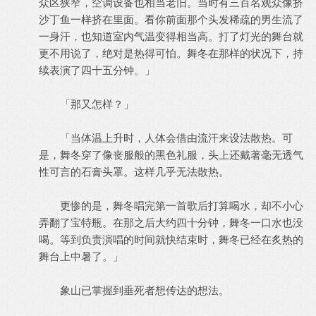
众区狭窄，空调设备也相当老旧。当时有三百名观众像挤
沙丁鱼一样挤在里面。看你前面那个头发稀疏的男生流了
一身汗，也知道室内气温变得相当高。打了灯光的舞台就
更不用说了，绝对是热得可怕。舞冬在那样的状况下，持
续表演了四十五分钟。」
「那又怎样？」
「当体温上升时，人体会借由流汗来设法散热。可
是，舞冬穿了像丧服般的黑色礼服，头上还戴著毫无透气
性可言的石膏头罩。这样几乎无法散热。
更惨的是，舞冬唱完第一首歌后打算喝水，却不小心
弄翻了宝特瓶。在那之后大约四十分钟，舞冬一口水也没
喝。等到负责演唱的时间就快结束时，舞冬已经在炙热的
舞台上中暑了。」
象山已掌握到垂死者想传达的想法。