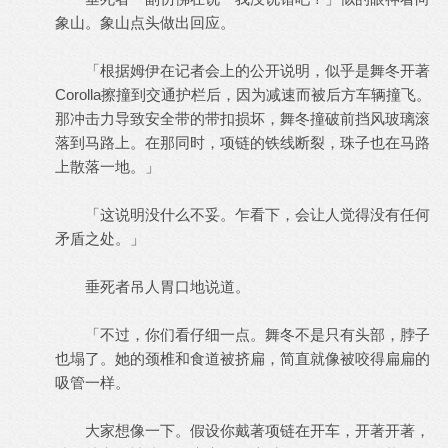
象山。象山点头做出回应。
「根据姆伊在记者会上的公开说明，似乎是舞冬开著
Corolla擦撞到交通护栏后，因为减速而被后方车辆撞飞。
那冲击力导致安全带的带扣损坏，舞冬撞破前挡风玻璃滚
落到马路上。在那同时，项链的铁线断裂，珠子也在马路
上散落一地。」
「这说明没什么不妥。乍看下，会让人觉得没有任何
矛盾之处。」
垂死者吊人胃口地说道。
「不过，你们看仔细一点。舞冬不是只有头部，脖子
也塌了。她的颈椎和食道被挤扁，简直就像被咬得扁扁的
吸管一样。
大家想像一下。假设你戴著项链在开车，开著开著，