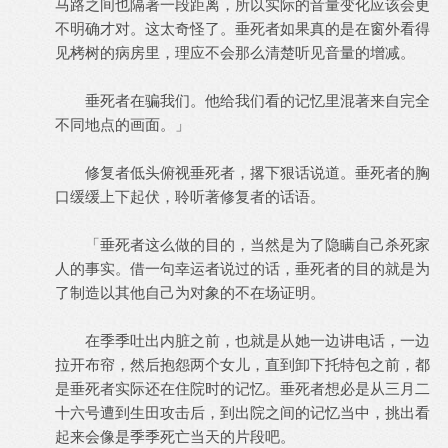
马路之间也隔著一段距离，所以实际的音量变化应该会更
不明确才对。这太奇怪了。垂死者如果真的是在窗外看得
见栲树的病房里，理应不会那么清楚听见音量的增减。
垂死者在骗我们。他给我们看的记忆里混著来自完全
不同地点的画面。」
修复者低头俯视垂死者，撂下狠话说道。垂死者的胸
口缓缓上下起伏，聆听著修复者的话语。
「垂死者这么做的目的，当然是为了隐瞒自己杀死家
人的事实。借一句幸运者说过的话，垂死者的目的就是为
了制造以其他自己为对象的不在场证明。
在季季吐出内脏之前，也就是从她一边讲电话，一边
拉开布帘，然后抱怨两个女儿，直到卸下托特包之前，都
是垂死者实际还在住院时的记忆。垂死者想必是从三月二
十六号遭到生田攻击后，到出院之间的记忆当中，挑出看
起来会像是季季死亡当天的片段吧。