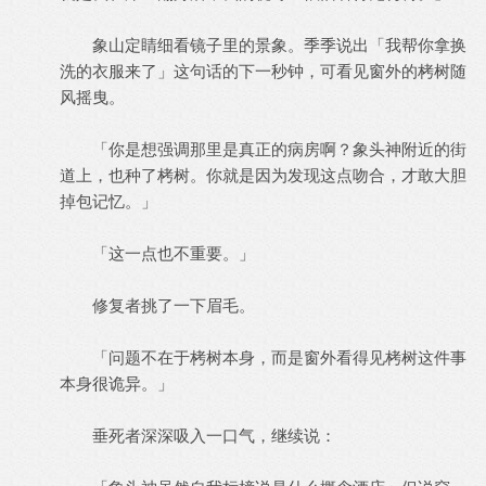
象山定睛细看镜子里的景象。季季说出「我帮你拿换
洗的衣服来了」这句话的下一秒钟，可看见窗外的栲树随
风摇曳。
「你是想强调那里是真正的病房啊？象头神附近的街
道上，也种了栲树。你就是因为发现这点吻合，才敢大胆
掉包记忆。」
「这一点也不重要。」
修复者挑了一下眉毛。
「问题不在于栲树本身，而是窗外看得见栲树这件事
本身很诡异。」
垂死者深深吸入一口气，继续说：