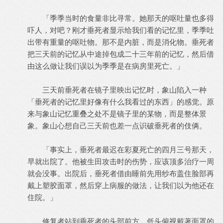
「季季当时的食量非比寻常。她那天的呕吐量也多得
吓人，对吧？刚才垂死者显示给我们看的记忆里，季季吐
出带有重量的呕吐物。那不是内脏，而是消化物。垂死者
把三天前的记忆从中途掉包成二十三年前的记忆，然后借
由这么做让我们误以为季季是在病房里死亡。」
三天前垂死者在镜子里映出记忆时，象山陷入一种
「垂死者的记忆里好像有什么我看过的东西」的感觉。原
来与象山记忆重叠之处不是镜子里的某物，而是整体景
象。象山心想自己三天前也差一点识破垂死者的伎俩。
「事实上，垂死者最迟在彩夏死亡的四月三号那天，
早就出院了。他被生田攻击时的伤势，应该顶多治疗一周
就会没事。出院后，垂死者借由睡前先用纱布盖住脸部再
戴上塑胶面罩，然后穿上病服的做法，让我们以为他还在
住院。」
修复者站到垂死者的头部前方，低头俯视戴著面罩的