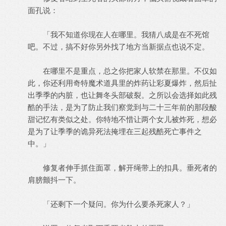
面孔说：
「我不知道你现在人在哪里。我猜八成是在不死馆
吧。不过，搞不好你另外找了地方当新据点也说不定。
在哪里不是重点，总之你把家人软禁在那里。不仅如
此，你还利用奇特魔术道具里的炸药让彩夏爆炸，然后扯
出季季的内脏，也让舞冬头部破裂。之所以会选择如此残
酷的手法，是为了防止我们察觉到与二十三年前的那段酸
甜记忆有类似之处。你特地不惜让两个女儿被炸死，想必
是为了让季季的诡异死法掩埋在三起残酷死亡事件之
中。」
修复者伸手抓住面罩，解开绳带上的扣具。垂死者的
肩膀颤抖一下。
「还剩下一个疑问。你为什么要杀死家人？」