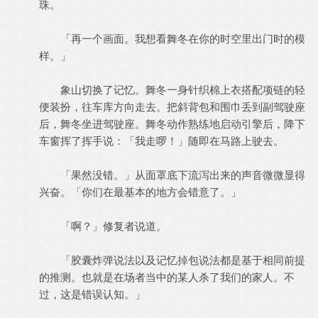
珠。
「再一个画面。我想看舞冬在你的时空里出门时的模
样。」
象山切换了记忆。舞冬一身针织棉上衣搭配项链的轻
便装扮，往车库方向走去。把斜背包和围巾丢到副驾驶座
后，舞冬坐进驾驶座。舞冬动作熟练地启动引擎后，降下
车窗挥了挥手说：「我走啰！」随即在马路上驶去。
「果然没错。」从面罩底下流泻出来的声音微微显得
兴奋。「你们在最基本的地方会错意了。」
「啊？」修复者说道。
「胶囊炸弹说法以及记忆掉包说法都是基于相同前提
的推测。也就是在场者当中的某人杀了我们的家人。不
过，这是错误认知。」