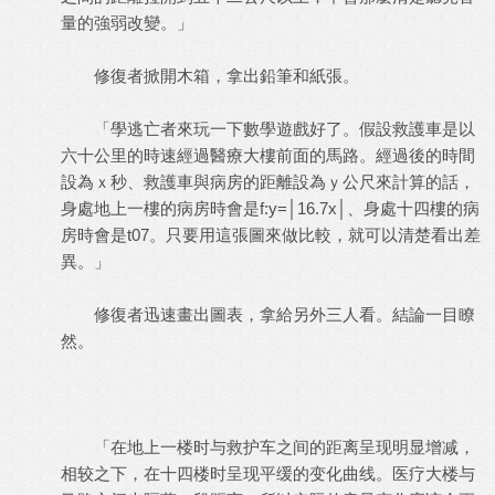
量的強弱改變。」
修復者掀開木箱，拿出鉛筆和紙張。
「學逃亡者來玩一下數學遊戲好了。假設救護車是以
六十公里的時速經過醫療大樓前面的馬路。經過後的時間
設為ｘ秒、救護車與病房的距離設為ｙ公尺來計算的話，
身處地上一樓的病房時會是f:y=│16.7x│、身處十四樓的病
房時會是t07。只要用這張圖來做比較，就可以清楚看出差
異。」
修復者迅速畫出圖表，拿給另外三人看。結論一目瞭
然。
「在地上一楼时与救护车之间的距离呈现明显增减，
相较之下，在十四楼时呈现平缓的变化曲线。医疗大楼与