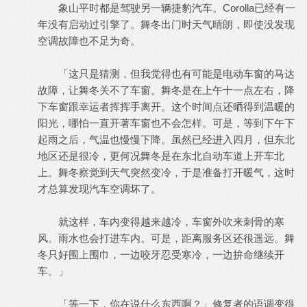
象山平时都是驾驶另一辆捷豹汽车。Corolla已经有一
年没有启动过引擎了。舞冬出门时天气晴朗，即使没发现
空调故障也不足为奇。
「这只是猜测，但我觉得也有可能是电动车窗的马达
故障，让舞冬关不了车窗。舞冬是在上午十一点左右，降
下车窗跟幸运者挥挥手离开。这个时间点还晒得到温暖的
阳光，哪怕一直开著车窗也不会怎样。可是，等到下午下
起雨之后，气温也慢慢下降。虽然已经进入四月，但东北
地区还是很冷，更何况舞冬是在东北自动车道上开车北
上。舞冬察觉到天气突然变冷，于是准备打开暖气，这时
才总算发现汽车空调坏了。
就这样，车内变得越来越冷，车窗外吹来刺骨的寒
风。雨水也会打进车内。可是，距离服务区还很遥远。舞
冬只好围上围巾，一边咬牙忍受寒冷，一边拚命继续开
车。」
「等一下，你在说什么东西啊？」修复者的语调变得