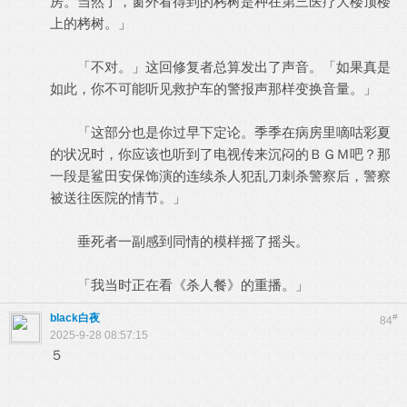
房。当然了，窗外看得到的栲树是种在第三医疗大楼顶楼
上的栲树。」
「不对。」这回修复者总算发出了声音。「如果真是
如此，你不可能听见救护车的警报声那样变换音量。」
「这部分也是你过早下定论。季季在病房里嘀咕彩夏
的状况时，你应该也听到了电视传来沉闷的ＢＧＭ吧？那
一段是鲨田安保饰演的连续杀人犯乱刀刺杀警察后，警察
被送往医院的情节。」
垂死者一副感到同情的模样摇了摇头。
「我当时正在看《杀人餐》的重播。」
black白夜
#
84
2025-9-28 08:57:15
５