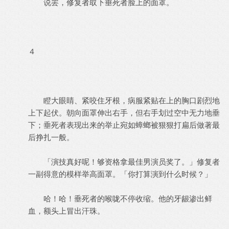
说罢，修复者取下垂死者脸上的面罩。
４
瞪大眼睛、紧咬住牙根，病服紧贴在上的胸口剧烈地
上下起伏。朝向面罩伸出右手，但右手划过空中无力地垂
下；垂死者表现出来的举止宛如蟑螂被狠狠打扁后做著最
后挣扎一般。
「演技真好呢！够资格拿最佳男演员奖了。」修复者
一副得意的模样举高面罩。「你打算演到什么时候？」
哈！哈！垂死者的喉咙不停收缩。他的牙龈渗出鲜
血，额头上冒出汗珠。