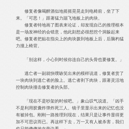
修复者像喝醉酒似地摇摇晃晃走到电椅前，坐了下
来。「可恶！」跟著猛力踹飞地板上的肉块。
修复者特地画了图表来论证，却发现自己的推理根本
是一场发神经的会错意，他此刻想必很想挖个洞躲起来
吧。修复者把贴在指尖上的肉块拨到地板上后，后脑杓猛
力撞上椅背。
「别这样，小心到时候你连自己的头骨也要修复。」
逃亡者一副就快噗哧笑出来的模样说道，修复者赏了
一块肉块到逃亡者的脸上。逃亡者剥下肉块，跟著灵活地
控制肉块撞击修复者的头部。
「现在不是吵架的时候吧。」象山叹气说道。「凶手
不是利用胶囊炸弹炸死三人。镜子里显示出来的记忆也没
有被掉包。刚刚一路推理到现在，结果只是让事件显得更
加不可思议而已。再这样下去，万一又有人被杀害，我们
也只能傻傻地在旁边看。」