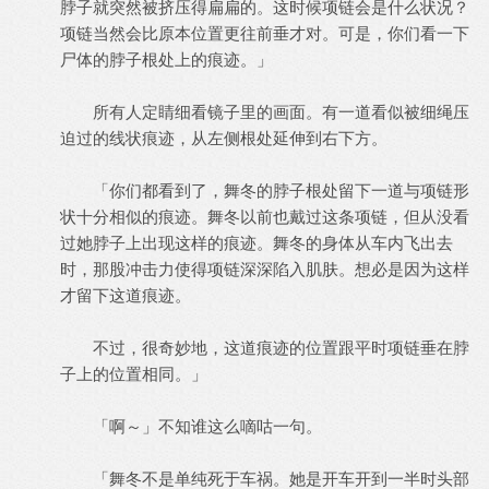
脖子就突然被挤压得扁扁的。这时候项链会是什么状况？
项链当然会比原本位置更往前垂才对。可是，你们看一下
尸体的脖子根处上的痕迹。」
所有人定睛细看镜子里的画面。有一道看似被细绳压
迫过的线状痕迹，从左侧根处延伸到右下方。
「你们都看到了，舞冬的脖子根处留下一道与项链形
状十分相似的痕迹。舞冬以前也戴过这条项链，但从没看
过她脖子上出现这样的痕迹。舞冬的身体从车内飞出去
时，那股冲击力使得项链深深陷入肌肤。想必是因为这样
才留下这道痕迹。
不过，很奇妙地，这道痕迹的位置跟平时项链垂在脖
子上的位置相同。」
「啊～」不知谁这么嘀咕一句。
「舞冬不是单纯死于车祸。她是开车开到一半时头部