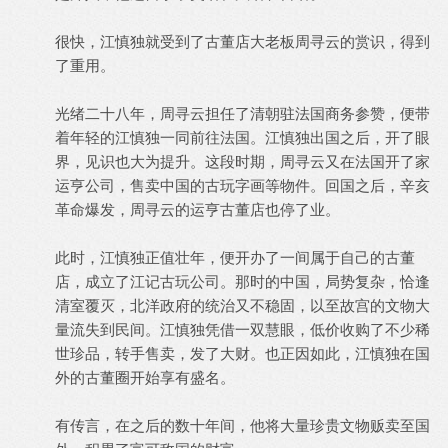
很快，江慎独就受到了古董店大老板周寻云的赏识，得到
了重用。
光绪二十八年，周寻云担任了清朝驻法国商务参赞，便带
着年轻的江慎独一同前往法国。江慎独出国之后，开了眼
界，见识也大为提升。这段时期，周寻云又在法国开了家
运亨公司，售卖中国的古玩字画等物件。回国之后，辛亥
革命爆发，周寻云的运亨古董店也停了业。
此时，江慎独正值壮年，便开办了一间属于自己的古董
店，成立了江记古玩公司。那时的中国，局势复杂，恰逢
清室覆灭，北洋政府的统治又不稳固，以至故宫的文物大
量流失到民间。江慎独凭借一双慧眼，低价收购了不少稀
世珍品，转手售卖，发了大财。也正因如此，江慎独在国
外的古董圈开始享有盛名。
有传言，在之后的数十年间，他将大量珍贵文物贩卖至国