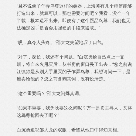
“且不说像子乍弄鸟尊这样的彝器，上海滩有几个师傅能够
打造出来，就算可以，那也需要时间吧？我看，没个一年
半载，根本造不出来。即便有了这个赝品鸟尊，我们也无
法确定凶手是否会用强硬的手段来盗取。”
“哎，真令人头疼。”邵大龙失望地叹了口气。
“对了，探长，我还有个问题。”白沉勇给自己点上一支
烟，将自来火甩灭后，从书房的窗口丢了出去，“您之前说
江慎独是从别人手里买的子乍弄鸟尊，我想请问一下，是
谁卖给他的？您之前含糊其词，没有说清楚。”
“这个重要吗？”邵大龙闪烁其词。
“如果不重要，我为啥要这么问呢？万一是卖主寻人，又将
这鸟尊抢回去了呢？”
白沉勇迫视邵大龙的双眼，希望从他口中得知真相。