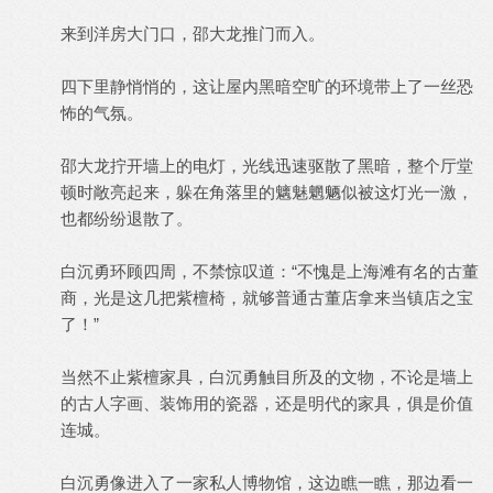
来到洋房大门口，邵大龙推门而入。
四下里静悄悄的，这让屋内黑暗空旷的环境带上了一丝恐
怖的气氛。
邵大龙拧开墙上的电灯，光线迅速驱散了黑暗，整个厅堂
顿时敞亮起来，躲在角落里的魑魅魍魉似被这灯光一激，
也都纷纷退散了。
白沉勇环顾四周，不禁惊叹道：“不愧是上海滩有名的古董
商，光是这几把紫檀椅，就够普通古董店拿来当镇店之宝
了！”
当然不止紫檀家具，白沉勇触目所及的文物，不论是墙上
的古人字画、装饰用的瓷器，还是明代的家具，俱是价值
连城。
白沉勇像进入了一家私人博物馆，这边瞧一瞧，那边看一