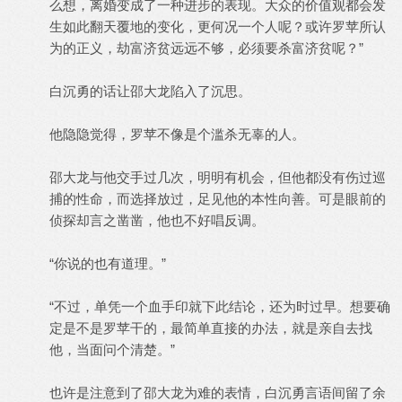
么想，离婚变成了一种进步的表现。大众的价值观都会发
生如此翻天覆地的变化，更何况一个人呢？或许罗苹所认
为的正义，劫富济贫远远不够，必须要杀富济贫呢？”
白沉勇的话让邵大龙陷入了沉思。
他隐隐觉得，罗苹不像是个滥杀无辜的人。
邵大龙与他交手过几次，明明有机会，但他都没有伤过巡
捕的性命，而选择放过，足见他的本性向善。可是眼前的
侦探却言之凿凿，他也不好唱反调。
“你说的也有道理。”
“不过，单凭一个血手印就下此结论，还为时过早。想要确
定是不是罗苹干的，最简单直接的办法，就是亲自去找
他，当面问个清楚。”
也许是注意到了邵大龙为难的表情，白沉勇言语间留了余