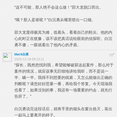
“这不可能，那人绝不会这么做！”邵大龙脱口而出。
“哦？那人是谁呢？”白沉勇从嘴里喷出一口烟。
邵大龙显得极其为难，低着头，看着自己的鞋尖。他的内
心此时正在犹豫，该不该把真话说给眼前的侦探听。白沉
勇不傻，一眼就看出了他内心的矛盾。
black白夜
#
15
2025-12-18 09:10:11
“探长，既然您找到我，希望能够破获这起案件，那么对于
案件的情况，就应该事无巨细地讲给我听，而不是说一
半、瞒一半。我得不到想要的线索，又怎么能做出正确的
判断呢？请您好好思量一番，再给我个答复。今天现场我
也看了，如果没别的事，我还有一场重要的约会，就先行
告辞了。”
白沉勇说完这段话后，就将手里的烟头在窗台捻灭，装出
一副马上要离开的样子。