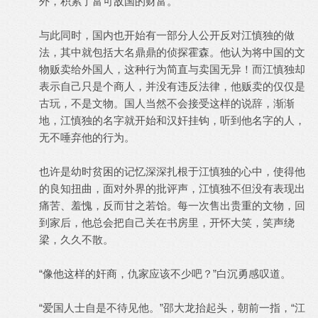
外，积累了富可敌国的财富。
与此同时，国内也开始有一部分人公开反对江慎独的做
法，其中就包括大名鼎鼎的侦探霍森。他认为将中国的文
物贩卖给外国人，这种行为简直与卖国无异！而江慎独却
表示自己只是个商人，并没有违反法律，他贩卖的仅仅是
古玩，不是文物。国人当然不会接受这样的说辞，渐渐
地，江慎独的名字就开始和汉奸挂钩，听到他名字的人，
无不唾弃他的行为。
也许是幼时贫困的记忆深深扎根于江慎独的心中，使得他
的良知扭曲，面对外界的批评声，江慎独不但没有表现出
痛苦、羞愧，反而甘之若饴。每一次售出贵重的文物，回
到家后，他总会把自己关在书房里，开怀大笑，笑声绕
梁，久久不散。
“像他这样的奸商，仇家应该不少吧？”白沉勇感叹道。
“爱国人士自是不待见他。”邵大龙抬起头，朝前一指，“江