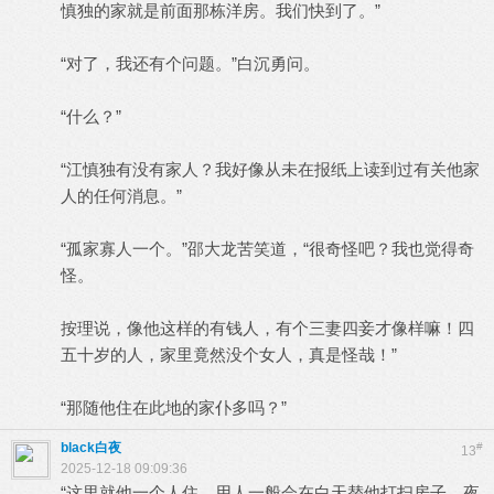
慎独的家就是前面那栋洋房。我们快到了。”
“对了，我还有个问题。”白沉勇问。
“什么？”
“江慎独有没有家人？我好像从未在报纸上读到过有关他家
人的任何消息。”
“孤家寡人一个。”邵大龙苦笑道，“很奇怪吧？我也觉得奇
怪。
按理说，像他这样的有钱人，有个三妻四妾才像样嘛！四
五十岁的人，家里竟然没个女人，真是怪哉！”
“那随他住在此地的家仆多吗？”
black白夜
#
13
2025-12-18 09:09:36
“这里就他一个人住，用人一般会在白天替他打扫房子，夜