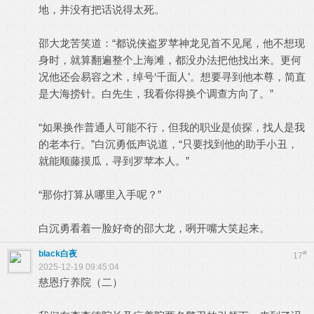
地，并没有把话说得太死。
邵大龙苦笑道：“都说侠盗罗苹神龙见首不见尾，他不想现
身时，就算翻遍整个上海滩，都没办法把他找出来。更何
况他还会易容之术，绰号‘千面人’。想要寻到他本尊，简直
是大海捞针。白先生，我看你得换个调查方向了。”
“如果换作普通人可能不行，但我的职业是侦探，找人是我
的老本行。”白沉勇低声说道，“只要找到他的助手小丑，
就能顺藤摸瓜，寻到罗苹本人。”
“那你打算从哪里入手呢？”
白沉勇看着一脸好奇的邵大龙，咧开嘴大笑起来。
black白夜
#
17
2025-12-19 09:45:04
慈恩疗养院（二）