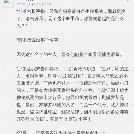
16
2025-12-18 09:10:25
“长着六根手指，又和盗窃案能够产生联系的，那就更少
了。请告诉我，见了这个血手印，你首先想起的是什么
人？”
“我不想说出那个名字。”
因为这个名字的主人，曾令他们整个租界巡捕房蒙羞。
“那就让我来告诉你吧。”白沉勇冷冷说道，“这只手印的主
人，名叫阿弃，诨号‘小丑’或‘丑角’，曾是畸人马戏团的小
丑兼魔术师。而他也不过是一个傀儡助手而已。操纵小丑
的人，正是令大侦探霍森都头疼的人物。他被江湖上称为
神秘莫测的第十大行星，犯罪组织的首领，剧贼罗苹是
也！当然，罗苹并非他的真名，而是一个代号。此人神出
鬼没，盗取稀世珍宝，触犯法律，但不明所以的群众却将
其称呼为‘侠盗’，真是有辱‘侠’这个字！”
“可是……可是我不认为这件事是罗苹所为！”