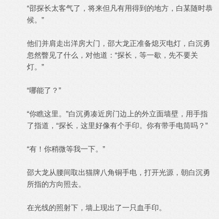
“邵探长太客气了，将来但凡有用得到的地方，白某随时恭
候。”
他们并肩走出洋房大门，邵大龙正准备熄灭电灯，白沉勇
忽然瞥见了什么，对他道：“探长，等一歇，先不要关
灯。”
“哪能了？”
“你瞧这里。”白沉勇凑近房门边上的外立面墙壁，用手指
了指道，“探长，这里好像有个手印。你有带手电筒吗？”
“有！你稍微等我一下。”
邵大龙从腰间取出猫牌八角铜手电，打开光源，朝白沉勇
所指的方向照去。
在光线的照射下，墙上现出了一只血手印。