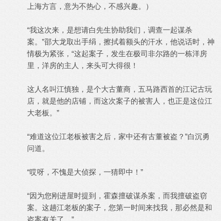
上海方言，意为不热心，不感兴趣。）
“我这次来，是想请白先生协助我们，调查一起谋杀
案。”邵大龙取出手绢，擦拭着额头的汗水，他说话时，神
情极为紧张，“这起案子，发生在极司非尔路的一栋洋房
里，洋房的主人，来头可大得很！
这人名叫江慎独，是个大古董商，五马路西首的江记古玩
店，就是他的店铺，而这次案子的被害人，也正是这位江
大老板。”
“难道这位江老板被害之后，家中还有古董被盗？”白沉勇
问道。
“哎呀，不愧是大侦探，一猜即中！”
“因为您刚进屋时提到，霍森擅破谋杀案，而我擅破盗窃
案。这趟江老板的案子，您第一时间来找我，那必然是和
盗案有关了。”