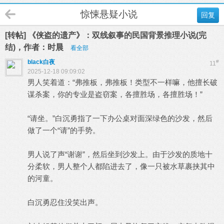
惊悚悬疑小说
回复
[转帖] 《侠盗的遗产》：双线叙事的民国背景推理小说(完
结)，作者：时晨
看全部
black白夜
#
11
2025-12-18 09:09:02
男人笑着道：“弗推板，弗推板！类型不一样嘛，他擅长破
谋杀案，你的专业是盗窃案，各擅胜场，各擅胜场！”
“请坐。”白沉勇指了一下办公桌对面深绿色的沙发，然后
做了一个“请”的手势。
男人说了声“谢谢”，然后坐到沙发上。由于沙发的质地十
分柔软，男人整个人都陷进去了，像一只被水草裹挟其中
的河童。
白沉勇忍住没笑出声。