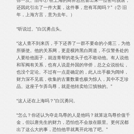
你一次。旧年⑦ 在上海的商界忽然冒出来一位密司脱唐，
还因此引出了一件大案，这件事，您有耳闻吗？”（⑦ 旧
年，上海方言，意为去年。）
“听说过。”白沉勇点头。
“这人查不到来历，手下还养了一群不要命的小瘪三，为他
所驱使。他的关系网，更是横跨黑白两道，不仅警务处的
人要给他面子，就连青帮的老头子也不敢动他。有人说他
和军阀有关系，也有人说是外国的华侨，总之众说纷纭，
也没个定论。不过有一点是确定的，此人出手极为阔绰，
财力深不见底，收集的古董数量也极为惊人，其中不乏珍
品。这座子乍弄鸟尊，就是他转卖给江慎独的。”
“这人还在上海吗？”白沉勇问。
“怎么？你还认为夺走鸟尊的人是他吗？就算这鸟尊价值千
金，但以唐先生的财力，恐怕也不会放在眼里。更何况都
出了这么大的事，恐怕他早就离开此地了吧。”