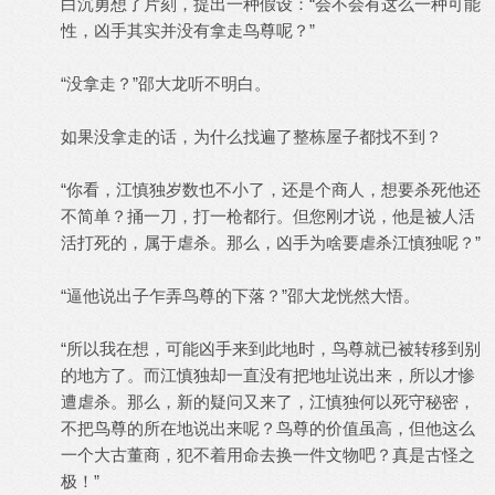
白沉勇想了片刻，提出一种假设：“会不会有这么一种可能
性，凶手其实并没有拿走鸟尊呢？”
“没拿走？”邵大龙听不明白。
如果没拿走的话，为什么找遍了整栋屋子都找不到？
“你看，江慎独岁数也不小了，还是个商人，想要杀死他还
不简单？捅一刀，打一枪都行。但您刚才说，他是被人活
活打死的，属于虐杀。那么，凶手为啥要虐杀江慎独呢？”
“逼他说出子乍弄鸟尊的下落？”邵大龙恍然大悟。
“所以我在想，可能凶手来到此地时，鸟尊就已被转移到别
的地方了。而江慎独却一直没有把地址说出来，所以才惨
遭虐杀。那么，新的疑问又来了，江慎独何以死守秘密，
不把鸟尊的所在地说出来呢？鸟尊的价值虽高，但他这么
一个大古董商，犯不着用命去换一件文物吧？真是古怪之
极！”