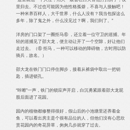
里归去。不过也可能因为他性格孤僻，不喜与人接触吧！
一种米养百样人，大千世界，什么人没有？我当包探这么
多年，除了鬼之外，什么没见过？啊，我们到了。”
洋房的门口架了一圈拒马⑥ ，还立着一位守卫的巡捕。年
轻的巡捕见了邵大龙，便主动让开了一个空隙，好让他们
走过去。（⑥ 拒马，一种可以移动的障碍物，古时用以防
骑兵，故名。）
邵大龙在铁门门口停住脚步，接着从裤袋中取出一把钥
匙，插进锁孔。
“咔嚓”一声，铁门的锁应声开启，白沉勇紧跟着邵大龙屁
股后面进了花园。
园内的植物都修整得很好，假山后的小池塘里还养着金
鱼，可以看出房主是个很有品位的人，但他们没有心思欣
赏花园内的奇花异草，匆匆几步就穿了过去。