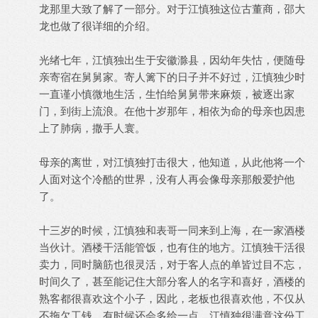
龙那里大致了解了一部分。对于江慎独这位古董商，邵大
龙也做了很详细的介绍。
光绪七年，江慎独出生于安徽滁县，因幼年失怙，便随母
亲寄宿在舅舅家。寄人篱下的日子并不好过，江慎独少时
一直谨小慎微地生活，生怕给舅舅带来麻烦，被逐出家
门，到街上流浪。在他十岁那年，相依为命的母亲也因患
上了肺病，撒手人寰。
母亲的离世，对江慎独打击很大，他知道，从此他将一个
人面对这个冷酷的世界，没有人再会像母亲那般爱护他
了。
十三岁的时候，江慎独和表哥一同来到上海，在一家酒楼
当伙计。酒楼干活能管饭，也有住的地方。江慎独干活很
卖力，同时脑筋也很灵活，对于客人点的单皆过目不忘，
时间久了，甚至能记住大部分客人的名字和喜好，酒楼的
熟客都很喜欢这个小子，因此，老板也很喜欢他，不仅从
不拖欠工钱，有时候还会多给一点。江慎独很满意这份工