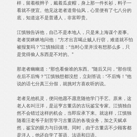
样，留着根辫子，戴着瓜皮帽，身上那一件长衫，料子一
看就不便宜。他见这老者道骨仙风，心里便有了七八分的
底，知道这不是普通人，非富即贵。
江慎独告诉他，自己不是本地人，只是来上海谋个差事。
老者笑眯眯地问他：“方才出言喝止贼人行窃，难道就不怕
被报复吗？”江慎独回道：“当时心里并没有想那么多，只
是觉得偷人东西是不对的。”
那老者幽幽道：“那也看偷谁的东西。”随后又问，“那你现
在后不后悔？”江慎独想都没想，立刻答说：“不后悔！”他
说的话七分真三分假，就挑对方喜欢听的说。
老者见他机灵，便问他愿不愿意随他学门手艺。原来，这
老人名叫汪洋，是运亨古董店的古玩鉴宝专家。江慎独自
然不会错过这样的机会，当即应承下来。就这样，江慎独
随着汪老爷子刻苦学习古董店的各项业务，加之天赋卓
然，鉴宝的眼力与日俱增。同时，由于古董店不少顾客都
是洋人，他还自学了英语、法语和日语。