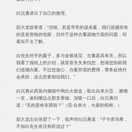
白沉勇讲出了自己的推理。
邵大龙鼓掌道：“没错。若是寻常的谋杀案，我们巡捕房有
的是老资格的包探，但对于这种古董器物方面的问题，却
着实不太了解。
白先生经手的案子，多与金银珠宝、古董器具有关，所以
我看了报纸上的介绍，就冒冒失失来找您，想请您协助我
们巡捕办案。不过您放心，办案所需的费用，警务处绝对
会承担，这点您要相信我们。”
白沉勇从西装内侧袋中掏出火柴盒，取出自来火⑤ ，擦燃
一支，凑到嘴边点那支香烟。深吸一口后，白沉勇问
道：“丢的是啥东西啦？”（⑤ 自来火，火柴的俗称。）
邵大龙左右张望了一下，低声对白沉勇道：“子乍弄鸟尊，
不知白先生有没有听说过？”