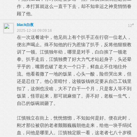
作，本打算就这么一直干下去，却不知幸运之神竟悄悄眷
顾了他。
black白夜
#
12
2025-12-18 09:09:16
在一次送餐途中，他见街上有个扒手正在行窃一位老人，
便出声喝止。殊不知他的行为惹恼了扒手，反将他狠狠教
训了一顿。江慎独年幼，哪里是对手，白白挨了一顿老
拳。扒手走后，江慎独费了好大力气才站起身子，头还晕
乎乎的，嘴唇也破了老大一个口子，鲜血止不住地往外
流。他看着撒了一地的饭菜，心头一酸，险些哭出来，但
还是忍住了。他心里暗忖，这顿饭钱铁定要从自己工钱里
扣了，这倒也没啥，大不了白干一个月，只是客人等不到
饭菜，怪罪起来，那可就麻烦了。弄不好，老板一生气，
自己的饭碗就砸了。
江慎独立在街上，恍恍惚惚，不知如何是好。便在此时，
刚才那位被窃的老者颤颤巍巍朝他走来，给他一块手绢拭
血，问他是哪里人。江慎独定眼一看，这老者七八十岁模