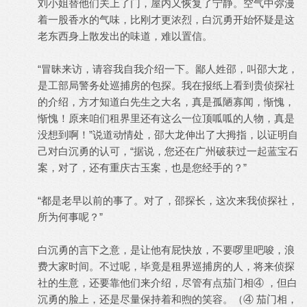
刘小姐替他们关上了门，屋内又恢复了宁静。空气中弥漫
着一股香水的气味，比刚才更浓烈，白沉勇开始怀疑是这
老东西身上散发出的味道，难以置信。
“冒昧来访，请容我自我介绍一下。鄙人姓邵，叫邵大龙，
是工部局警务处巡捕房的包探。我在报纸上看到贵侦探社
的介绍，方才知道白先生之大名，真是孤陋寡闻，惭愧，
惭愧！原来咱们租界里还有这么一位顶呱呱的人物，真是
没想到啊！”说道动情处，邵大龙伸出了大拇指，以证明自
己对白沉勇的认可，“据说，您还在广州破获过一起蓝宝石
案，对了，还有重庆古玉案，也是您经手的？”
“都是老早以前的事了。对了，邵探长，这次来我侦探社，
所为何事呢？”
白沉勇的言下之意，是让他有屁快放，不要啰里吧唆，浪
费大家时间。不过呢，毕竟是租界巡捕房的人，将来侦探
社的生意，还要靠他们来介绍，尽管有点茄门相④ ，但白
沉勇的脸上，还是尽量保持着和煦的笑容。（④ 茄门相，