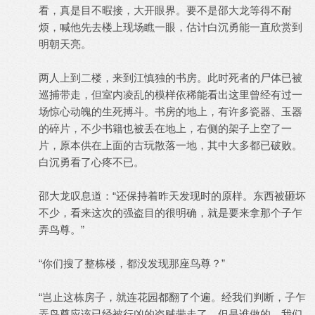
看，真是目不暇接，大开眼界。要不是邵大龙等得不耐
烦，喊他先去楼上现场瞧一眼，估计白沉勇能一直欣赏到
明朝天亮。
两人上到二楼，来到江慎独的书房。此时死者的尸体已被
巡捕带走，但室内凌乱的模样依稀能看出这里曾经有过一
场惊心动魄的生死搏斗。书房的地上，有许多瓷器、玉器
的碎片，不少书籍也被丢在地上，右侧的架子上空了一
片，原本供在上面的古玩散落一地，其中大多都已破败。
白沉勇看了心疼不已。
邵大龙叹息道：“还保持着昨天发现时的原样。东西被砸坏
不少，看来这次的强盗目的很明确，就是要来拿那个子乍
弄鸟尊。”
“你们搜了整栋楼，都没发现那座鸟尊？”
“岂止这栋房子，就连花园都翻了个遍。经我们判断，子乍
弄鸟尊应该已经被行凶的盗贼带走了，但是谁做的，我们