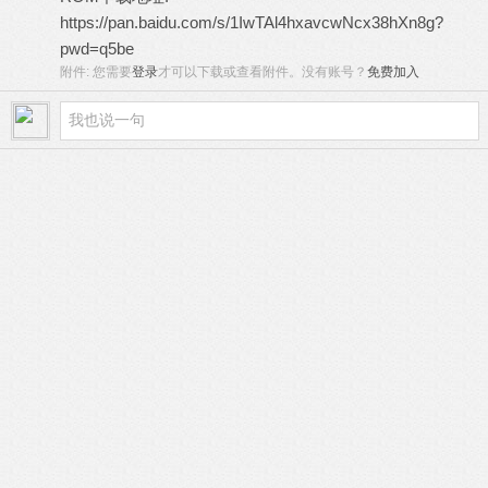
https://pan.baidu.com/s/1IwTAl4hxavcwNcx38hXn8g?
pwd=q5be
附件:
您需要
登录
才可以下载或查看附件。没有账号？
免费加入