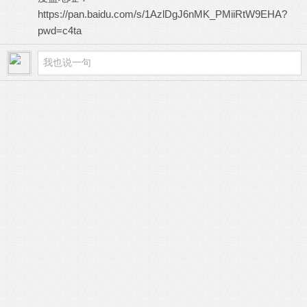
https://pan.baidu.com/s/1AzlDgJ6nMK_PMiiRtW9EHA?
pwd=c4ta