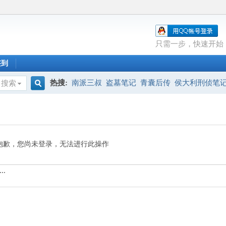
只需一步，快速开始
签到
热搜:
南派三叔
盗墓笔记
青囊后传
侯大利刑侦笔
搜索
搜
索
抱歉，您尚未登录，无法进行此操作
..