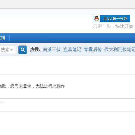
只需一步，快速开始
签到
热搜:
南派三叔
盗墓笔记
青囊后传
侯大利刑侦笔
搜索
搜
索
抱歉，您尚未登录，无法进行此操作
..