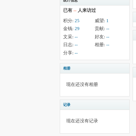
统计信息
已有
--
人来访过
积分:
25
威望:
1
金钱:
29
贡献:
--
文采:
--
好友:
--
日志:
--
相册:
--
分享:
--
相册
现在还没有相册
记录
现在还没有记录