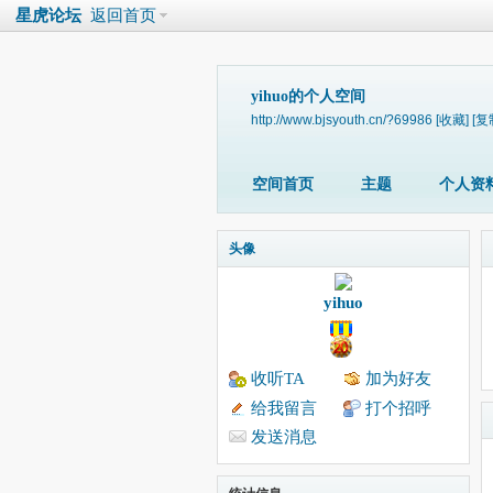
星虎论坛
返回首页
yihuo的个人空间
http://www.bjsyouth.cn/?69986
[收藏]
[复
空间首页
主题
个人资
头像
yihuo
收听TA
加为好友
给我留言
打个招呼
发送消息