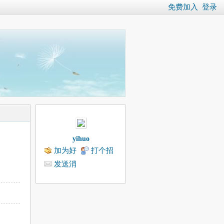
免费加入
登录
yihuo
加为好
打个招
友
呼
发送消
息