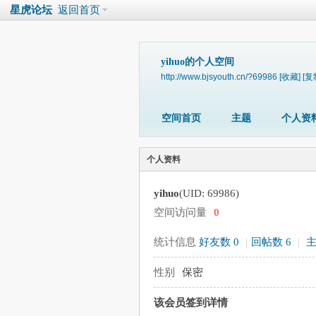
星虎论坛
返回首页
yihuo的个人空间
http://www.bjsyouth.cn/?69986
[收藏]
[复
空间首页
主题
个人资
个人资料
yihuo
(UID: 69986)
空间访问量
0
统计信息
好友数 0
|
回帖数 6
|
主
性别
保密
该会员签到详情