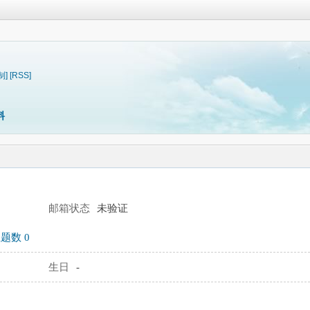
制]
[RSS]
料
邮箱状态
未验证
题数 0
生日
-