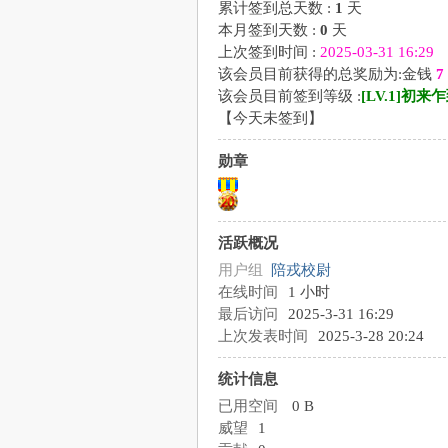
累计签到总天数 :
1
天
本月签到天数 :
0
天
上次签到时间 :
2025-03-31 16:29
该会员目前获得的总奖励为:金钱
7
该会员目前签到等级 :
[LV.1]初来
【
今天未签到
】
勋章
活跃概况
用户组
陪戎校尉
在线时间
1 小时
最后访问
2025-3-31 16:29
上次发表时间
2025-3-28 20:24
统计信息
已用空间
0 B
威望
1