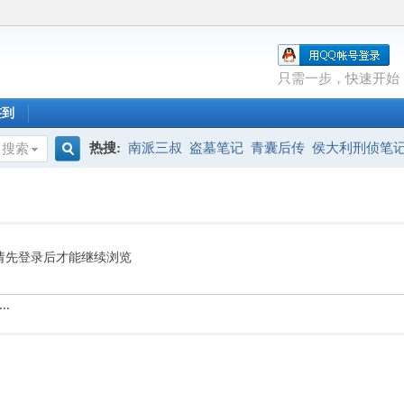
只需一步，快速开始
签到
热搜:
南派三叔
盗墓笔记
青囊后传
侯大利刑侦笔
搜索
搜
索
请先登录后才能继续浏览
..