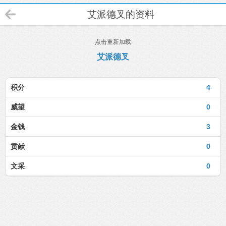
艾派德叉的资料
点击重新加载
艾派德叉
积分
4
威望
0
金钱
3
贡献
0
文采
0