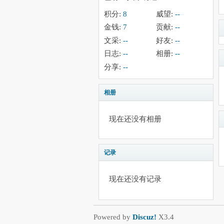
积分:
8
威望:
--
金钱:
7
贡献:
--
文采:
--
好友:
--
日志:
--
相册:
--
分享:
--
相册
现在还没有相册
记录
现在还没有记录
Powered by
Discuz!
X3.4