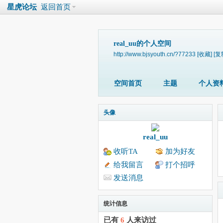
星虎论坛
返回首页
real_uu的个人空间
http://www.bjsyouth.cn/?77233
[收藏]
[复
空间首页
主题
个人资
头像
real_uu
收听TA
加为好友
给我留言
打个招呼
发送消息
统计信息
已有
6
人来访过