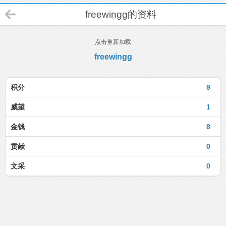
freewingg的资料
点击重新加载
freewingg
积分
9
威望
1
金钱
8
贡献
0
文采
0