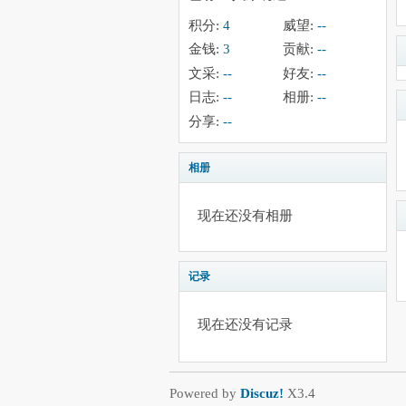
积分:
4
威望:
--
金钱:
3
贡献:
--
文采:
--
好友:
--
日志:
--
相册:
--
分享:
--
相册
现在还没有相册
记录
现在还没有记录
Powered by
Discuz!
X3.4