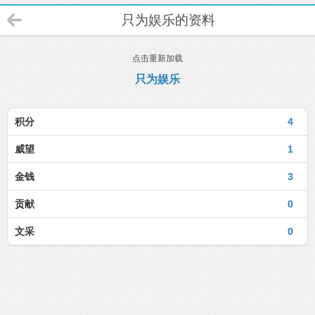
只为娱乐的资料
点击重新加载
只为娱乐
积分
4
威望
1
金钱
3
贡献
0
文采
0