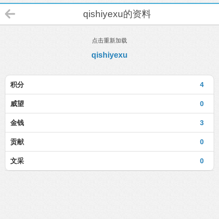
qishiyexu的资料
点击重新加载
qishiyexu
积分
4
威望
0
金钱
3
贡献
0
文采
0