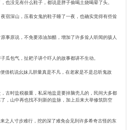
了，也没见有什么鞋子，都说是胖子偷喝土烧喝晕了头。
夜宿深山，压着女鬼的鞋子睡了一夜，也确实觉得有些耸
原事原说，不免要添油加醋，增加了许多耸人听闻的骇人
子瓜包气，扯耙子讲个吓人的故事都讲不生动。
便借机说幺妹儿胆量真是不凡，在老家是不是总听鬼故
，古时盐税极重，私采地盐是要掉脑壳儿的，民间大多都
尽了，山中再也找不到新的盐脉，加上后来大举修筑防空
来之人寸步难行，挖的深了难免会见到许多希奇古怪的东
。