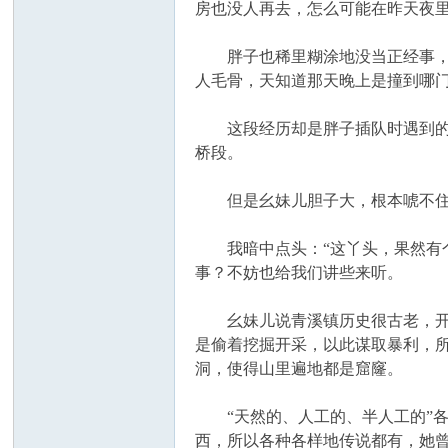
房也没人再去，怎么可能在昨天夜
胖子也稀里糊涂地没当正经事，隔
人毛骨，天知道那天晚上是撞到哪
这段经历却是胖子插队时遇到的真
桥段。
但是幺妹儿胆子大，根本唬不住她
我暗中点头：“这丫头，果然有个
事？不妨也给我们讲些来听。
幺妹儿说青溪镇历史很古老，开了
是偷着挖掘开采，以此谋取暴利，
洞，使得山里遍地都是窟窿。
“天然的、人工的、半人工的”各
西，所以各种各样地传说都有，她