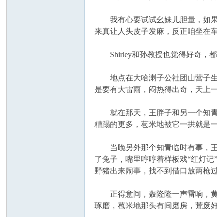
我有心要试试幺妹儿胆量，如果她
来真让人头皮子发麻，反正咱坐在车
Shirley和孙教授也觉得好奇
地点在大哈溂子公社团山营子生产
是要有大雷雨，闷热得出奇，天上
就在那天，王胖子和另一个知青被
糟蹋的更多，苞米地被它一拱就是
当晚另外那个知青临时有事，王胖
了兔子，嘴里哼哼着样板戏“红灯记
野猪出来闹事，找不到借口放两枪
正得意间，轰隆隆一声雷响，黄豆
琢磨，苞米地那头有间磨房，荒废