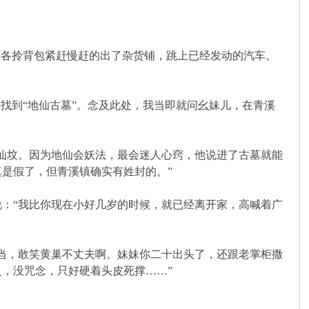
各拎背包紧赶慢赶的出了杂货铺，跳上已经发动的汽车。
找到“地仙古墓”。念及此处，我当即就问幺妹儿，在青溪
仙坟。因为地仙会妖法，最会迷人心窍，他说进了古墓就能
是假了，但青溪镇确实有姓封的。”
：“我比你现在小好几岁的时候，就已经离开家，高喊着广
当，敢笑黄巢不丈夫啊。妹妹你二十出头了，还跟老掌柜撒
，没咒念，只好硬着头皮死撑……”