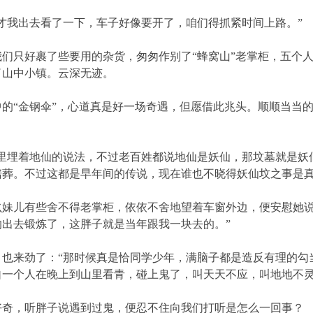
我出去看了一下，车子好像要开了，咱们得抓紧时间上路。”
只好裹了些要用的杂货，匆匆作别了“蜂窝山”老掌柜，五个人
了山中小镇。云深无迹。
“金钢伞”，心道真是好一场奇遇，但愿借此兆头。顺顺当当的
埋着地仙的说法，不过老百姓都说地仙是妖仙，那坟墓就是妖
陪葬。不过这都是早年间的传说，现在谁也不晓得妖仙坟之事是真
儿有些舍不得老掌柜，依依不舍地望着车窗外边，便安慰她说
出去锻炼了，这胖子就是当年跟我一块去的。”
来劲了：“那时候真是恰同学少年，满脑子都是造反有理的勾
自一个人在晚上到山里看青，碰上鬼了，叫天天不应，叫地地不灵
，听胖子说遇到过鬼，便忍不住向我们打听是怎么一回事？