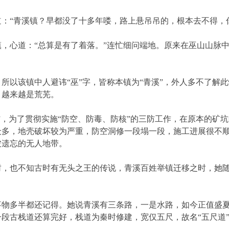
“青溪镇？早都没了十多年喽，路上悬吊吊的，根本去不得，你
心道：“总算是有了着落。”连忙细问端地。原来在巫山山脉中
以该镇中人避讳“巫”字，皆称本镇为“青溪”，外人多不了解
，越来越是荒芜。
为了贯彻实施“防空、防毒、防核”的三防工作，在原本的矿坑
众多，地壳破坏较为严重，防空洞修一段塌一段，施工进展很不
被遗忘的无人地带。
也不知古时有无头之王的传说，青溪百姓举镇迁移之时，她随
多半都还记得。她说青溪有三条路，一是水路，如今正值盛夏
段古栈道还算完好，栈道为秦时修建，宽仅五尺，故名“五尺道