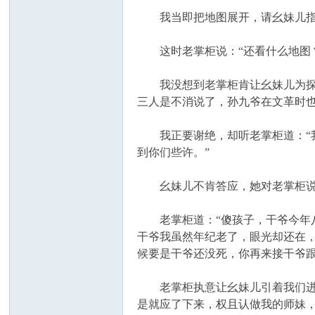
我当即把地图展开，请幺妹儿指画
这时老掌柜说：“还看什么地图？
我没想到老掌柜肯让幺妹儿为探险队
三人是不消说了，孙九爷在文革时也
我正要谢绝，却听老掌柜道：“我
到你们些许。”
幺妹儿不肯答应，她对老掌柜说：
老掌柜道：“傻孩子，干爷今年八
干爷我虽然年纪老了，眼光却还在
候要是干爷还没死，你再来接干爷跟
老掌柜执意让幺妹儿引着我们进山，
是就应了下来，权且认做我的师妹