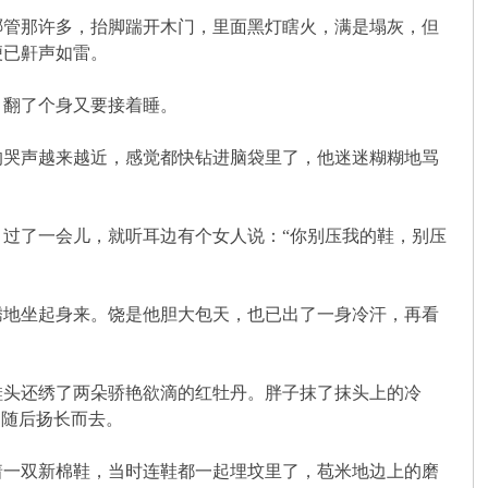
管那许多，抬脚踹开木门，里面黑灯瞎火，满是塌灰，但
便已鼾声如雷。
翻了个身又要接着睡。
哭声越来越近，感觉都快钻进脑袋里了，他迷迷糊糊地骂
过了一会儿，就听耳边有个女人说：“你别压我的鞋，别压
地坐起身来。饶是他胆大包天，也已出了一身冷汗，再看
头还绣了两朵骄艳欲滴的红牡丹。胖子抹了抹头上的冷
，随后扬长而去。
一双新棉鞋，当时连鞋都一起埋坟里了，苞米地边上的磨