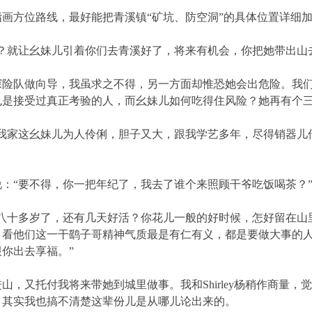
方位路线，最好能把青溪镇“矿坑、防空洞”的具体位置详细
就让幺妹儿引着你们去青溪好了，将来有机会，你把她带出山去
做向导，我虽求之不得，另一方面却惟恐她会出危险。我们进巫山
是接受过真正考验的人，而幺妹儿如何吃得住风险？她再有个三
家这幺妹儿为人伶俐，胆子又大，跟我学艺多年，尽得销器儿
“要不得，你一把年纪了，我去了谁个来照顾干爷吃饭喝茶？
十多岁了，还有几天好活？你花儿一般的好时候，怎好留在山
，看他们这一干鹞子哥精神气质最是有仁有义，都是要做大事的
你出去享福。”
又托付我将来带她到城里做事。我和Shirley杨稍作商量，
，其实我也搞不清楚这辈份儿是从哪儿论出来的。