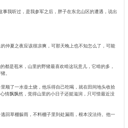
这事我听过，是我参军之后，胖子在东北山区的遭遇，说出
里的仲夏之夜应该很凉爽，可那天晚上也不知怎么了，可能
的都是苞米，山里的野猪最喜欢啃这玩意儿，它啃的多，
野猪。
里顺了一水壶土烧，他乐得自己吃喝，就在田间地头收拾
，心情飘飘然，觉得山里的小日子还挺滋润，只可惜最近没
逃回草棚躲雨，不料棚子里到处漏雨，根本没法待。他一