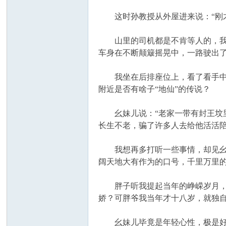
这时孙教授从外屋进来说：“刚才
山里的司机都是不肯等人的，我们
车身在不断颠簸摇晃中，一路驶出
我坐在后排座位上，看了看手中的
附近是否有啥子“地仙”的传说？
幺妹儿说：“老家一带有封王坟里
长生不老，骗了许多人去给他活活
我想再多打听一些事情，却见幺妹
阔天地大有作为的口号，千里万里的
胖子听我提起当年的峥嵘岁月，也
娇？可胖爷我当年才十八岁，就独
幺妹儿毕竟是年轻心性，极是好奇