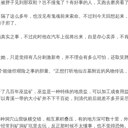
里被胖子见到那双鞋？岂不撞鬼了？有好事的人，又跑去磨房看
了这么多年，也没见有鬼魂前来索命。不过到今天回想起来，
门子邪了。
实之事，不过此时他在汽车上侃将出来，自是存心卖弄，不肯
，只是觉得有几分刺激新奇，并不理会有多么可怕，还取笑胖
能做些艰险之事的胆量。”正想打听地仙古墓附近的风物传说，
几百年巫盐矿，巫盐是一种特殊的地质盐，可以加工成食用盐
所以青溪一带的大小矿井不下千百处，到清代前后就差不多开采
种洞穴山窟纵横交错，相互累积叠压，有的地方深可数十里，外
曾经常到矿洞矿坑里去玩，反正那时候不太懂事，也不觉得恐怖