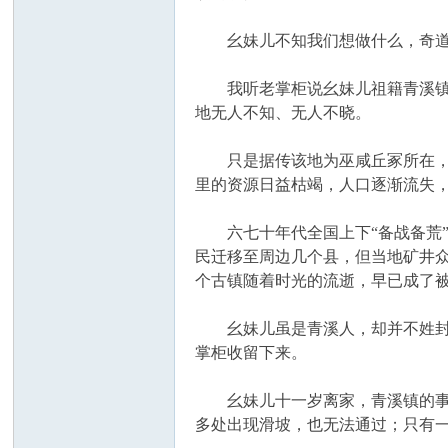
幺妹儿不知我们想做什么，奇道：
我听老掌柜说幺妹儿祖籍青溪镇，
地无人不知、无人不晓。
坛
只是据传该地为巫咸丘冢所在，所
里的资源日益枯竭，人口逐渐流失
六七十年代全国上下“备战备荒”，
民迁移至周边几个县，但当地矿井
个古镇随着时光的流逝，早已成了
幺妹儿虽是青溪人，却并不姓封，
掌柜收留下来。
幺妹儿十一岁离家，青溪镇的事物
多处出现滑坡，也无法通过；只有一