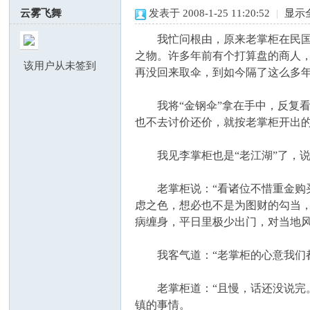
云雾飞舞
发表于 2008-1-25 11:20:52
|
显示
我忙问根由，原来老掌柜在民国的
之物。许多年前有个打算盘的商人，
该用户从未签到
再没回来取伞，到如今隔了这么多
我将“金钢伞”拿在手中，反复看
也不去讨价还价，就按老掌柜开出
虎
我见李掌柜也是“老江湖”了，说
老掌柜说：“看诸位不惜重金购买
虑之色，想必也不是为图财的勾当
病缠身，平日里极少出门，对当地风
我客气道：“老掌柜的心意我们都
论
老掌柜道：“且慢，话还没说完。
镇的事情。