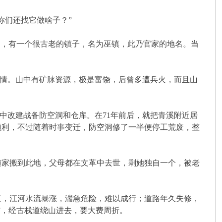
们还找它做啥子？”
，有一个很古老的镇子，名为巫镇，此乃官家的地名。当
此情。山中有矿脉资源，极是富饶，后曾多遭兵火，而且山
中改建战备防空洞和仓库。在71年前后，就把青溪附近居
顺利，不过随着时事变迁，防空洞修了一半便停工荒废，整
家搬到此地，父母都在文革中去世，剩她独自一个，被老
，江河水流暴涨，湍急危险，难以成行；道路年久失修，
”，经古栈道绕山进去，要大费周折。