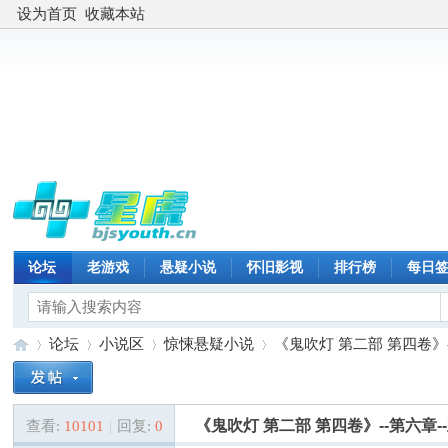
设为首页
收藏本站
论坛
老游戏
悬疑小说
怀旧影视
排行榜
每日
论坛
小说区
惊悚悬疑小说
《鬼吹灯 第二部 第四卷》--
《鬼吹灯 第二部 第四卷》--第六章-
查看:
10101
|
回复:
0
星
»
›
›
›