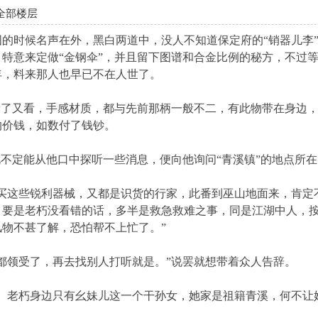
全部楼层
时候名声在外，黑白两道中，没人不知道保定府的“销器儿李”
特意来定做“金钢伞”，并且留下图谱和合金比例的秘方，不过等
年，料来那人也早已不在人世了。
了又看，手感材质，都与先前那柄一般不二，有此物带在身边，
的价钱，如数付了钱钞。
不定能从他口中探听一些消息，便向他询问“青溪镇”的地点所
这些锐利器械，又都是识货的行家，此番到巫山地面来，肯定
，要是老朽没看错的话，多半是救急救难之事，同是江湖中人，
物不甚了解，恐怕帮不上忙了。”
领受了，再去找别人打听就是。”说罢就想带着众人告辞。
老朽身边只有幺妹儿这一个干孙女，她家是祖籍青溪，何不让她