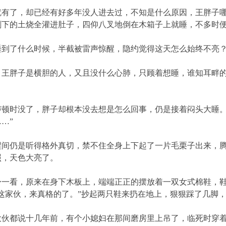
了，却已经有好多年没人进去过，不知是什么原因，王胖子哪
剩下的土烧全灌进肚子，四仰八叉地倒在木箱子上就睡，不多时
了什么时候，半截被雷声惊醒，隐约觉得这天怎么始终不亮？
胖子是横胆的人，又且没什么心肺，只顾着想睡，谁知耳畔的
时没了，胖子却根本没去想是怎么回事，仍是接着闷头大睡。
…”
仍是听得格外真切，禁不住全身上下起了一片毛栗子出来，腾
照，天色大亮了。
看，原来在身下木板上，端端正正的摆放着一双女式棉鞋，鞋
这家伙，来真格的了。”抄起两只鞋来扔在地上，狠狠踩了几脚
都说十几年前，有个小媳妇在那间磨房里上吊了，临死时穿着