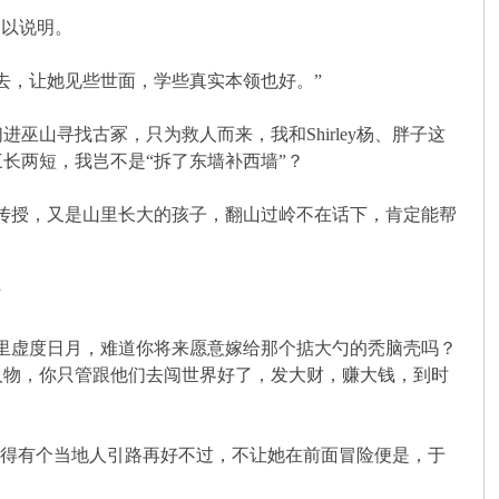
加以说明。
，让她见些世面，学些真实本领也好。”
寻找古冢，只为救人而来，我和Shirley杨、胖子这
长两短，我岂不是“拆了东墙补西墙”？
传授，又是山里长大的孩子，翻山过岭不在话下，肯定能帮
”
里虚度日月，难道你将来愿意嫁给那个掂大勺的秃脑壳吗？
人物，你只管跟他们去闯世界好了，发大财，赚大钱，到时
觉得有个当地人引路再好不过，不让她在前面冒险便是，于