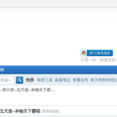
只需一步，快速开始
签到
热搜:
南派三叔
盗墓笔记
青囊后传
侯大利刑侦笔
搜索
搜
第六章--五尺道--本物天下霸 ...
索
-五尺道--本物天下霸唱
[复制链接]