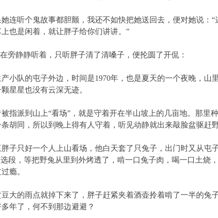
连听个鬼故事都胆颤，我还不如快把她送回去，便对她说：“
上也是闲着，就让胖子给你们讲讲。”
，都在旁静静听着，只听胖子清了清嗓子，便抡圆了开侃：
小队的屯子外边，时间是1970年，也是夏天的一个夜晚，山
一颗星星也没有云深无迹。
指派到山上“看场”，就是守着开在半山坡上的几亩地。那里种
一条胡同，所以到晚上得有人守着，听见动静就出来敲脸盆驱赶
子只好一个人上山看场，他白天套了只兔子，出门时又从屯子
”选段，等把野兔从里到外烤透了，啃一口兔子肉，喝一口土烧
过过瘾。
大的雨点就掉下来了，胖子赶紧夹着酒壶拎着啃了一半的兔子
好多年了，何不到那边避避？