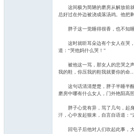
这间极为简陋的磨房从解放前就有
总好过在外边被浇成落汤鸡。他把
胖子这一觉睡得很香，也不知睡到
这时就听耳朵边有个女人在哭，王
道：“哭他妈什么哭！”
被他这一骂，那女人的悲哭之声顿
我的鞋，你压我的鞋我就要你的命…
这句话清清楚楚，胖子半睡半醒间
磨房中哪有什么女人，门外艳阳高
胖子心觉有异，骂了几句，起身一
汗，心中发起狠来，自言自语道：“
回屯子后他对人们吹起此事，大伙