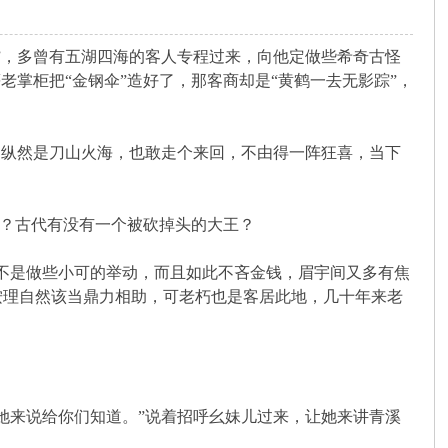
，多曾有五湖四海的客人专程过来，向他定做些希奇古怪
老掌柜把“金钢伞”造好了，那客商却是“黄鹤一去无影踪”，
纵然是刀山火海，也敢走个来回，不由得一阵狂喜，当下
在？古代有没有一个被砍掉头的大王？
不是做些小可的举动，而且如此不吝金钱，眉宇间又多有焦
按理自然该当鼎力相助，可老朽也是客居此地，几十年来老
来说给你们知道。”说着招呼幺妹儿过来，让她来讲青溪