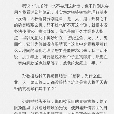
我说：“九爷呀，您不会用这卦镜，也不许别人会
用？我看过您的笔记，其实您对铜镜铜符的理解基本
上没错，四枚铜符分别是鱼、龙、人、鬼，卦符之中
的确是暗藏玄机，只不过您解不开这个谜，就根本没
办法使用它们推演卦象，我也是前不久才经高人指
点，得以洞悉此中奥妙所在，您说这鱼、龙、人、鬼
四符，它们为何都没有眼睛呢？这其中究竟暗示着什
么天地间的造化之理？您要是能解释出来，我二话不
说，拱手奉上，可要是说不出个子丑寅卯来，那您在
一旁站脚助威也就足够了，瞧我给您露上一手。”
孙教授被我问得瞪目结舌：“是呀，为什么鱼、
龙、人、鬼四符……都没眼睛？难道是古人将周天古
卦的玄机藏在其中了？”
孙教授摇头不解，那四枚无目的青铜古符，除了
眼窟窿里可以透过蜡烛的光线，使归墟卦镜背面的卦