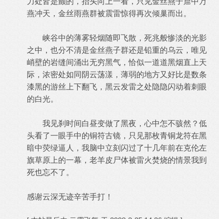
力处皆是颤的，抬头向上一看，只见金丝燕子窟中万
燕冲天，金丝雨燕群被震雷惊得再次倾巢而出。
峡谷中的薄雾轻烟随即飞散，死兆般惨淡的光影
之中，也分不清是金丝燕子群还是铅重的乌云，唯见
峭壁的岩缝间涌出无穷黑气，恰似一道道黑烟直上天
际，浓密处如同阴云荡漾，薄弱的地方又好比是数条
漆黑的游丝上下翻飞，黑云发雷之处隐隐闪动着刺眼
的白光。
我见刹时间白昼变做了黑夜，心中怎不骇然？低
头看了一眼手中的铜符古镜，只见那枚青铜龙符在黑
暗中荧绿逼人，我脑中立刻闪过了十几年前在克伦左
旗草原上的一幕，老羊皮尸体被雷火焚烧的情景我到
死也忘不了。
感谢云深无迹辛苦手打！