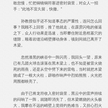
敢怠慢，忙把铜镜铜符塞进密封袋里，对众人一招
手：“此地不宜久留，快撤。”
孙教授似乎还不知道事态的严重性，连问怎么回
事？我顾不上回答，推了他就走，在霹雳闪电的催逼
之下，众人行动果是迅速，当即攀住附近悬棺墓穴的
缝隙，顺着岩缝沿峭壁挪动身体，顷刻间就已离开了
木梁。
忽然漆黑的峡谷中一阵闪亮，我回头一望，原来
已有几团火球击滚落在黑木梁上，也不知是被雷火烧
死的雨燕，还是从空中劈下来的雷电，当时就把木梁
烧成了一根大火柱，辟啪作响声中烈焰熊熊，火光把
周围都映亮了。
由于已将龙符收入密封袋里，黑云中的雷声持续
的闷响了一阵，就随即消失了，但木梁燃烧的火头极
大，我攀在不远的峭壁上觉得灼热难当，又担心烈火