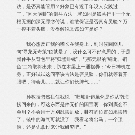
诀，是否真能管用？好象已有近千年没人实践过
了，“问天演卦”的倒斗方法，就如同是盗墓行里一个无
根无据的深无缥缈传说，谁敢保证是否真有灵验？万
一摸不着头脑，没得解说又该如何是好？
我心想反正我的嘴长在我身上，到时候囫囵几
句“寻龙无奇策”也就是了，没什么可不好意思的，于是
就伸手从背包里将“归墟卦镜”，与那无眼的“铜龙、铜
鱼”二符取将出来，趴在木梁上一通摆弄：“今日神机在
身，正好试试这问字诀古法是否灵验，你们就等着开
眼吧，待会儿……就让你们长脾气……”
孙教授忽然拦住我说：“归墟卦镜虽然是你从南海
捞回来的，可这东西是件无价的国宝啊，你到底会不
会用？不会用千万别乱摆乱放，卦符的位置如果摆错
了，镜中的海气可就没了，我看老将出马，一个顶
俩，还是先拿过来让我研究吧。”