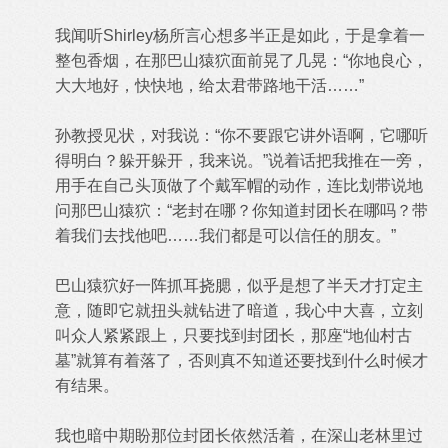
我闻听Shirley杨所言心想多半正是如此，于是拿着一
整包香烟，在那巴山猿狖面前晃了几晃：“你地良心，
大大地好，快快地，给太君带路地干活……”
孙教授见状，对我说：“你不要跟它讲外语啊，它哪听
得明白？躲开躲开，我来说。”说着话把我推在一旁，
用手在自己头顶做了个戴军帽的动作，连比划带说地
问那巴山猿狖：“老封在哪？你知道封团长在哪吗？带
着我们去找他吧……我们都是可以信任的朋友。”
巴山猿狖好一阵抓耳挠腮，似乎是想了半天才打定主
意，随即它就扭头就钻进了暗道，我心中大喜，立刻
叫众人紧紧跟上，只要找到封团长，那座“地仙村古
墓”就算有着落了，否则真不知道还要找到什么时候才
有结果。
我也暗中期盼那位封团长依然活着，在深山老林里过