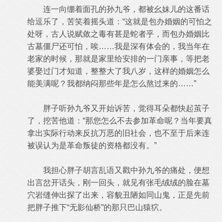
连一向绷着面孔的孙九爷，都被幺妹儿的这番话
给逗乐了，苦笑着摇头道：“这就是包办婚姻的可怕之
处呀，古人说赋敛之毒有甚是蛇者乎，而包办婚姻比
古墓僵尸还可怕，唉……我是深有体会的，我当年在
老家的时候，那就是家里给安排的一门亲事，等把老
婆娶过门才知道，整整大了我八岁，这样的婚姻怎么
能美满呢？我都纳闷那些年是怎么熬过来的……”
胖子听孙九爷又开始诉苦，觉得耳朵都快起茧子
了，挖苦他道：“那您怎么不去参加革命呢？当年要真
拿出实际行动来反抗万恶的旧社会，也不至于后来连
被误认为是革命叛徒的资格都没有。”
我担心胖子胡言乱语又戳中孙九爷的痛处，便想
出言岔开话头，刚一回头，就见有张毛绒绒的脸在墓
穴岩缝伸出探了出来，容貌丑陋如同山鬼，正是先前
把胖子推下“无影仙桥”的那只巴山猿狖。