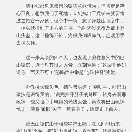
我不知那鬼鬼祟祟的猿狖意欲何为，但肯定是存
心不良，想致我们于死地，立刻拽出工兵铲来就要将
过去拍它一家伙，但心中一急，忘了身处山隙之中，
一抬头就撞到了上方的岩层，当时还没来得及戴上登
山头盔，这下撞得不轻，疼得我倒吸凉气，赶紧用手
去揉头顶。
这一来其余的四个人，也发现了藏在墓穴中的巴
山猿狖，胖子对其恨之入骨，立刻骂道：“这回非他妈
送你上西天不可！”怒喝声中举起“连珠快弩”就射。
孙教授大惊失色，挡住弩头道：“别动手，那巴山
猿狖是识得我的。”说完推开胖子的弩匣，转身去看那
猿狖，他又担心手电筒的光线太强，再次将巴山猿狖
惊走，便将“狼眼”关了，蹲着身子，缓缓走上前去。
那巴山猿狖由于相貌狰狞丑陋，在民间也历来
有“山鬼”之称，据说“山鬼能知一岁之事”，就是说它能