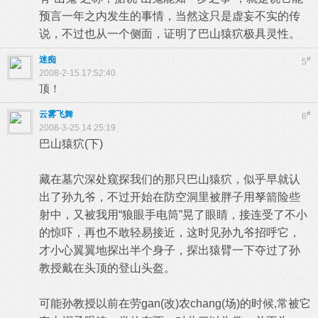
预言一年之内发生的事情，当然这只是虚妄不实的传
说，不过也从一个侧面，证明了巴山猿狖极具灵性。
迷痴
#
5
2008-2-15 17:52:40
顶！
云雾飞舞
#
6
2008-3-25 14:25:19
巴山猿狖(下)
藏在墓穴深处窥探我们的那只巴山猿狖，似乎早就认
出了孙九爷，不过开始在防空洞里被胖子用孥箭险些
射中，又被我用“狼眼手电筒”晃了眼睛，接连受了不小
的惊吓，再也不敢轻易接近，这时见孙九爷招呼它，
才小心翼翼地探出半个身子，探出猿臂一下夺过了孙
教授戴在头顶的登山头盔。
可能孙教授以前在劳gan(改)农chang(场)的时候,常被它