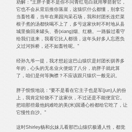
劝解：“王胖子要不是你不问青红皂白就用孥箭射它，
它也不会从背后推你落崖，这猿狖什么都懂，别拿它
当畜牲看，当年在果园沟采石场，我和封团长连烂菜
根子煮的汤都快喝不上了，多亏这家伙时不时地从县
城里偷回来罐头、香(xiang)烟、红糖。一路躲过看守
给我们送来，我看它比人都强，这年头好多人忘恩负
义过河拆桥，还不如畜牲呢。”
经孙九爷一提，我才想起这巴山猿狖是封团长驯养多
年的，心头的无名业火便熄了八分，劝胖子就此算
了，咱们是何等胸襟？不应该跟只猿狖一般见识。
胖子恨恨地说：“要不是看在它主子也是军(jun)人的份
上，我肯定轻饶不了这家伙，不过还是不能便宜它。
把咱那些最他妈难吃的美(米)国通心粉都给它吃了，让
它慢性自沙。”
这时Shirley杨和幺妹儿看那巴山猿狖极通人性，都觉