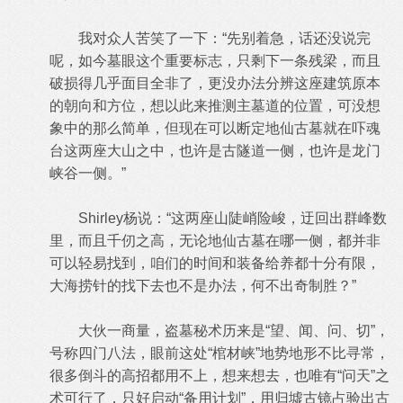
我对众人苦笑了一下：“先别着急，话还没说完
呢，如今墓眼这个重要标志，只剩下一条残梁，而且
破损得几乎面目全非了，更没办法分辨这座建筑原本
的朝向和方位，想以此来推测主墓道的位置，可没想
象中的那么简单，但现在可以断定地仙古墓就在吓魂
台这两座大山之中，也许是古隧道一侧，也许是龙门
峡谷一侧。”
Shirley杨说：“这两座山陡峭险峻，迂回出群峰数
里，而且千仞之高，无论地仙古墓在哪一侧，都并非
可以轻易找到，咱们的时间和装备给养都十分有限，
大海捞针的找下去也不是办法，何不出奇制胜？”
大伙一商量，盗墓秘术历来是“望、闻、问、切”，
号称四门八法，眼前这处“棺材峡”地势地形不比寻常，
很多倒斗的高招都用不上，想来想去，也唯有“问天”之
术可行了，只好启动“备用计划”，用归墟古镜占验出古