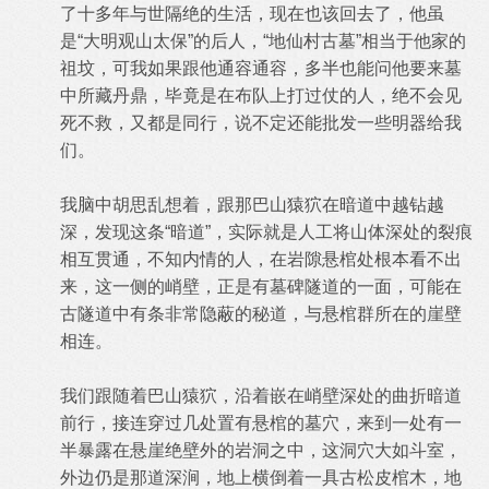
了十多年与世隔绝的生活，现在也该回去了，他虽
是“大明观山太保”的后人，“地仙村古墓”相当于他家的
祖坟，可我如果跟他通容通容，多半也能问他要来墓
中所藏丹鼎，毕竟是在布队上打过仗的人，绝不会见
死不救，又都是同行，说不定还能批发一些明器给我
们。
我脑中胡思乱想着，跟那巴山猿狖在暗道中越钻越
深，发现这条“暗道”，实际就是人工将山体深处的裂痕
相互贯通，不知内情的人，在岩隙悬棺处根本看不出
来，这一侧的峭壁，正是有墓碑隧道的一面，可能在
古隧道中有条非常隐蔽的秘道，与悬棺群所在的崖壁
相连。
我们跟随着巴山猿狖，沿着嵌在峭壁深处的曲折暗道
前行，接连穿过几处置有悬棺的墓穴，来到一处有一
半暴露在悬崖绝壁外的岩洞之中，这洞穴大如斗室，
外边仍是那道深涧，地上横倒着一具古松皮棺木，地