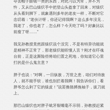
夺去帽子眼镜一类的东西，对此习以为常，并不为
忤，又从巴山猿狖手中把登山头盔拿了回来，对猿狖
从头看到脚下，就象遇到多年的老友一样，不断对它
念叨着：“老伙计呀，你还记得我啊？这么多年没见，
我老了，你也老了，怎么样？今天吃了吗？好象比以
前瘦了呀……”
我见孙教授竟然跟猿狖说个没完，不是有特异功能就
是精神不正常了，那老猿狖能听懂人言？刚才在吓魂
台前，正是这厮险些将咱们置之死地，你知道它心里
打的是什么鬼主意？
胖子也说：“对啊，一日纵敌，万世之患，咱们对待敌
人，就不能手软，谁也别拦着我啊！我告诉你们，看
胖爷怎么剥了它的猿皮！”说罢撸胳膊挽袖子，拔刀就
上。
那巴山猿狖也对胖子呲牙裂嘴毫不示弱，孙教授赶紧