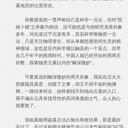
墓地宫的位置所在。
孙教授虽然一贯声称自己是科学一元论，但对“照
烛卜镜”之举极为相信，这可能也是与他研究龙骨卦象
多年，对此道过于沉迷有关，其实科学唯物质一元
论，只是关注物理变化，却从来都忽视世间生灵的精
神领域，这也是近代科学难以触及的一个盲点，但早
在几千年千的商周时代，中国人就已经开始利用周天
卦数，探索物质元素以外的“幽深微妙”。
可要真说到幽深微妙的周天卦象，我实在没太大
把握窥其真意，但眼下之事，却又不得不临时抱佛
脚，一路转来转去，始终都找不到地仙古墓的入口，
再不编出点具有指导性的高词来激励士气，众人的心
就要散了。
假如真能用盗墓古法占验出有效结果，那是最好
不过了，不过这利用古镜海气与山川龙气相应的“问”字