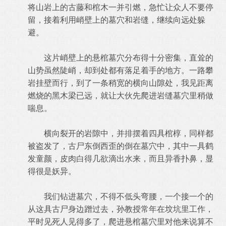
将山岩上的古藤和棺木一并引燃，急忙让众人不要停
留，接着利用峭壁上的墓穴和岩缝，继续向远处躲
避。
这片峭壁上的悬棺墓穴分布得十分密集，直耸的
山势虽然陡峭，却到处都有落足着手的地方。一路攀
岩挂壁而行，到了一条稍宽的横向山隙处，我见距离
燃烧的黑木梁已远，就让大伙先爬进岩缝墓穴里稍做
喘息。
横向裂开的岩隙中，并排摆着四具棺椁，同样都
被盗发了，古尸东倒西歪的倒在墓穴中，其中一具鹤
发童颜，皮肉白得几欲滴出水来，而且异香扑鼻，显
得很是妖异。
我们钻进墓穴，不得不低头弯腰，一个接一个的
从这具古尸身边蹭过去，孙教授常年在坟坑里工作，
平时见死人见得多了，爬进悬棺墓穴里对他来说算不