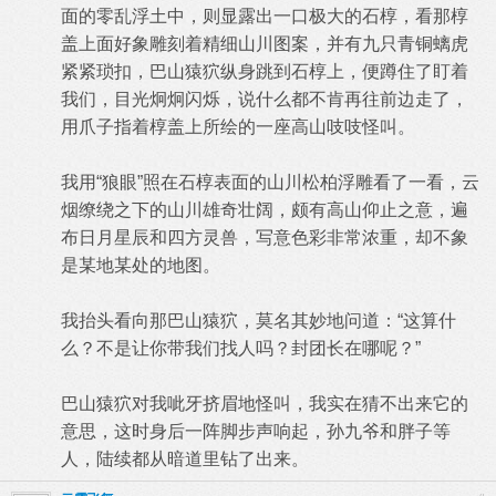
面的零乱浮土中，则显露出一口极大的石椁，看那椁
盖上面好象雕刻着精细山川图案，并有九只青铜螭虎
紧紧琐扣，巴山猿狖纵身跳到石椁上，便蹲住了盯着
我们，目光炯炯闪烁，说什么都不肯再往前边走了，
用爪子指着椁盖上所绘的一座高山吱吱怪叫。
我用“狼眼”照在石椁表面的山川松柏浮雕看了一看，云
烟缭绕之下的山川雄奇壮阔，颇有高山仰止之意，遍
布日月星辰和四方灵兽，写意色彩非常浓重，却不象
是某地某处的地图。
我抬头看向那巴山猿狖，莫名其妙地问道：“这算什
么？不是让你带我们找人吗？封团长在哪呢？”
巴山猿狖对我呲牙挤眉地怪叫，我实在猜不出来它的
意思，这时身后一阵脚步声响起，孙九爷和胖子等
人，陆续都从暗道里钻了出来。