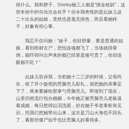
得什么。我和胖子、Shirley杨三人都是“摸金校尉”，这
些本份中的勾当岂会在乎？但令我奇怪的是幺妹儿这
二十出头的姑娘，竟然也是毫无惧色，而且看她样
子，好象有些心事。
我忍不住问她：“妹子，你好胆量，要是普通的姑
娘，看到棺材古尸，恐怕连魂都飞了，当场就得晕
倒，能吓得叫出声来的都已经算是难可贵了，你却连
眼都不眨？”
幺妹儿告诉我，当初她十二三岁的时候，父母尚
在，收了开小饭馆的秃脑壳儿彩礼，就把她的亲事定
下了，将来要嫁给那掌勺秃脑壳儿。即使到了现在，
山里仍然流行包办婚姻，今年她正被秃脑壳儿老板逼
着成婚，每日愁得以泪洗面，好在她干爷老掌柜有见
识，托我们把她带出山来，这次是刀山火海也不回头
了，看那些僵尸似乎也比秃脑儿好看得多。