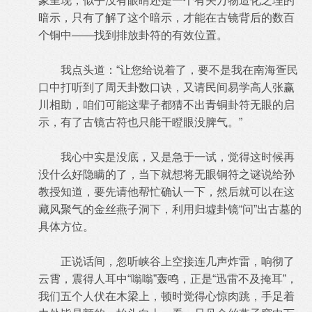
象呈现，似乎没有眼睛还是一个有关万物造化之理的
暗示，只有了解了这个暗示，才能在古镜背后的数百
个铜中——找到排放卦符的有效位置。
我点头道：“让您给说着了，要不是我在南海疍民
口中打听到了周天卦数口诀，又请民间易学高人张赢
川相助，咱们可能这辈子都猜不出青铜卦符无眼的启
示，有了古镜古符也只能干瞪眼没脾气。”
我心中实是没底，又是急于一试，觉得这时候再
没什么好隐瞒的了，当下就想将无眼铜符之谜说给孙
教授知道，要先请他帮忙确认一下，然后就可以在这
藏风聚气的金丝燕子洞下，利用归墟卦镜“问”出古墓的
具体方位。
正说话间，忽听峡谷上空接连几声炸雷，响彻了
云霄，震得人耳中“嗡嗡”轰鸣，正是“迅雷不及掩耳”，
我们五个人伏在木梁上，顿时觉得心惊肉跳，手足着