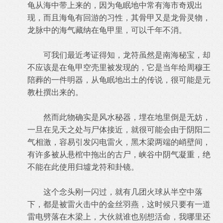
龟从海中带上来的，因为龟眠地中常有海市奇观出
现，而且海龟有回游的习性，其骨甲又是龙骨灵物，
龙脉中的海气藏纳在龟甲里，可以千年不消。
可我们最近考证得知，龙符虽然是南海秘宝，却
不应该是在龟甲空壳里被发现的，它是当年给周穆王
陪葬的一件明器，从龟眠地出土的传说，很可能是元
教杜撰出来的。
然而此物确实是风水秘器，埋在地里倒是无妨，
一旦在见天之处与尸体接近，就很可能会由于阴阳二
气相激，容易引发闪电雷火，黑木梁两端的峭壁间，
有许多被从悬棺中拖出的古尸，峡谷中阴气凝重，绝
不能在此使用归墟龙符和卦镜。
这个念头刚一闪过，就有几团火球从半空中落
下，都是被雷火击中的金丝羽燕，这时候只要有一道
雷电劈落在木梁上，大伙就谁也别想活命，我哪里还