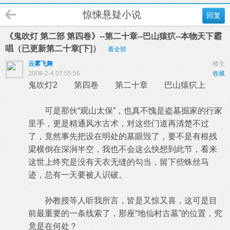
惊悚悬疑小说
回复
《鬼吹灯 第二部 第四卷》--第二十章--巴山猿狖--本物天下霸
唱（已更新第二十章[下]）
看全部
云雾飞舞
楼主
2008-2-4 07:55:56
收藏
鬼吹灯2 第四卷 第二十章 巴山猿狖上
可是那伙“观山太保”，也真不愧是盗墓掘家的行家
里手，更是精通风水古术，对这些门道再清楚不过
了，竟然事先把设在明处的墓眼毁了，要不是有根残
梁横倒在深涧半空，我也不会这么快想到此节，看来
这世上终究是没有天衣无缝的勾当，留下些蛛丝马
迹，总有一天要被人识破。
孙教授等人听我所言，皆是又惊又喜，这可是目
前最重要的一条线索了，那座“地仙村古墓”的位置，究
竟是在何处？