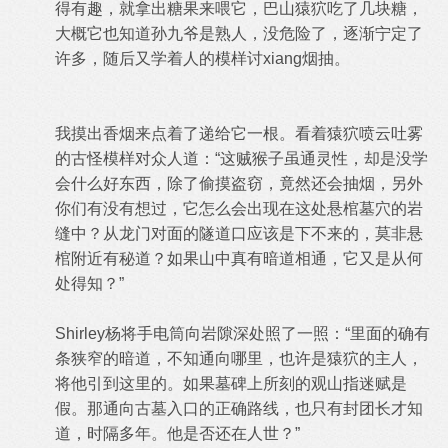
得有趣，就拿出糖果来喂它，巴山猿狖吃了几块糖，
大概它也知道孙九爷是熟人，没危险了，逐渐宁定了
许多，随后又学着人的模样讨xiang烟抽。
我摸出香烟来点着了递给它一根。看着猿狖喷云吐雾
的古怪模样对众人道：“这贼猴子虽通灵性，却是没学
会什么好东西，除了偷摸盗窃，竟然还会抽烟，另外
你们有没有想过，它怎么会出现在这处悬棺墓穴的岩
缝中？从龙门对面的隧道口应该是下不来的，莫非悬
棺附近有秘道？如果山中真有暗道相通，它又是从何
处得知？”
Shirley杨将手电筒向岩隙深处照了一照：“里面的确有
条狭窄的暗道，不知通向哪里，也许是猿狖的主人，
将他引到这里的。如果墓碑上所刻的观山指迷赋是
假。那通向古墓入口的正确路线，也只有封团长才知
道，时隔多年。他是否还在人世？”