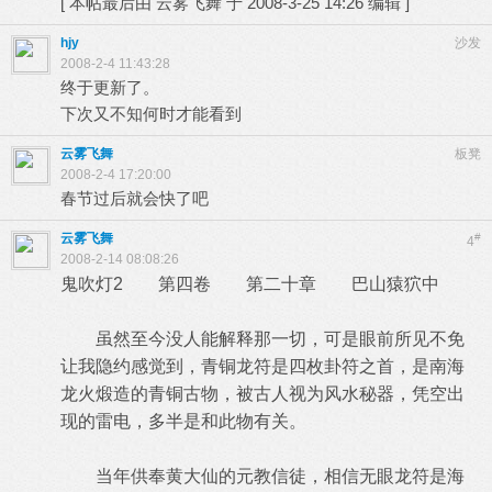
[
本帖最后由 云雾飞舞 于 2008-3-25 14:26 编辑
]
hjy
沙发
2008-2-4 11:43:28
终于更新了。
下次又不知何时才能看到
云雾飞舞
板凳
2008-2-4 17:20:00
春节过后就会快了吧
云雾飞舞
#
4
2008-2-14 08:08:26
鬼吹灯2 第四卷 第二十章 巴山猿狖中
虽然至今没人能解释那一切，可是眼前所见不免
让我隐约感觉到，青铜龙符是四枚卦符之首，是南海
龙火煅造的青铜古物，被古人视为风水秘器，凭空出
现的雷电，多半是和此物有关。
当年供奉黄大仙的元教信徒，相信无眼龙符是海