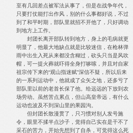
至有几回差点被军法从事了，但是在战争年代，
只要打仗能打出作风，别的什么事都好说，不过
到了和平时期，部队里就招不开他了，只好调动
到地方上工作。
封团长离开部队转到地方，身上的毛病就更
明显了，他最大地缺点就是比较迷信，在枪林弹
雨中出生入死从来都没含糊过，砍头只当是风吹
帽，可一提火葬就吓得全身打哆嗦，并且对自家
祖宗传下来的“观山指迷赋”深信不疑，所以后来
的一系列运动中，他就成了众矢之地，还多亏了
部队里以前的老首长保了他。给远远的下放到农
场劳动。虽然苦点累点，但山高皇帝远，有什么
运动也波及不到深山里的果园沟。
但封团长散漫贯了，只习惯对别人发号施
令，眼里不揉半点沙子，觉得自己实在是干不了
采石的苦力，开始先想到了自杀，可觉得这么死