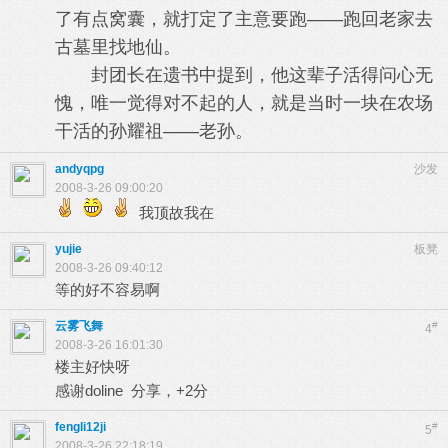
了有点窝囊，就打定了主意要跑——跑回老家去
古墓里找地仙。
封团长在遗书中提到，他这辈子活得问心无
愧，唯一觉得对不起的人，就是当时一块在农场
干活的孙耀祖——老孙。
andyqpg
沙发
2008-3-26 09:00:20
我顶故我在
yujie
板凳
2008-3-26 09:40:12
等的好不容易啊
云雾飞舞
#
4
2008-3-26 16:01:30
楼主好快呀
感谢doline 分享，+2分
fengli12ji
#
5
2008-3-26 22:18:19