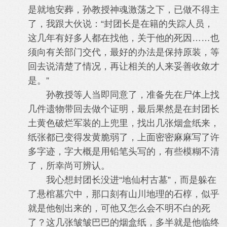
是就地安葬，孙教授神魂激荡之下，已做不得主
了，我跟大伙说：“封团长是在籍的失踪人员，
这几年有好多人都在找他，关于他的死因……也
须向有关部门交代，最好的办法是保持原装，等
回去说清楚了情况，再让相关的人来妥善收敛才
是。”
孙教授等人当即同意了，准备先在尸体上找
几件遗物带回去做个证明，最后果然是在封团长
土黄色破烂军装的上兜里，找出几张烟盒纸来，
纸张都已变得发黄脆弱了，上面密密麻麻写了许
多字迹，字大概是用铅笔头写的，有些模糊不清
了，所幸尚可辨认。
我心想封团长没进“地仙村古墓”，而是躲在
了悬棺墓穴中，那口刻有山川地理的石椁，似乎
就是他刨出来的，可他又怎么会不明不白的死
了？这几张皱皱巴巴的烟盒纸，多半就是他临终