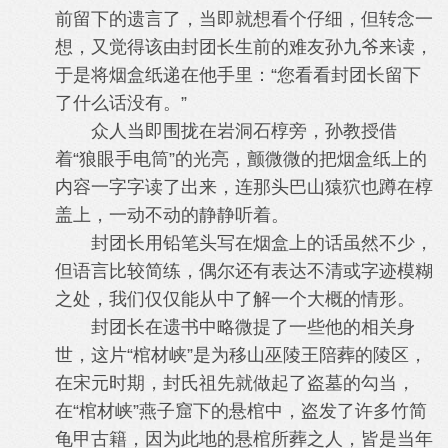
前留下的遗言了，当即就想看个仔细，但转念一
想，又觉得该由封团长生前的难友孙九爷来读，
于是将烟盒纸递在他手里：“您看看封团长留下
了什么话没有。”
众人当即围拢在岩洞石椁旁，孙教授借
着“狼眼手电筒”的光亮，颤微微的把烟盒纸上的
内容一字字读了出来，连那头巴山猿狖也蹲在椁
盖上，一动不动的静静听着。
封团长用铅笔头写在烟盒上的话虽然不少，
但语言比较简练，偶尔还有表达不清或字迹模糊
之处，我们仅仅能从中了解一个大概的情形。
封团长在遗书中略微提了一些他的相关身
世，这片“棺材峡”是为移山巫陵王陪葬的陵区，
在宋元时期，封氏祖先就做起了盗墓的勾当，
在“棺材峡”燕子窟下的悬棺中，盗发了许多竹简
龟甲古籍，因为此地的悬棺所葬之人，皆是当年