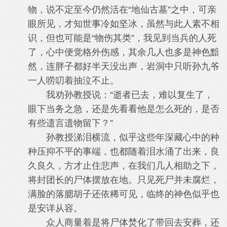
物，说不定至今仍然活在“地仙古墓”之中，可亲
眼所见，才知世事冷如坚冰，虽然与此人素不相
识，但也可能是“物伤其类”，我见到当兵的人死
了，心中便觉格外伤感，其余几人也多是神色黯
然，连胖子都好半天没出声，岩洞中只听孙九爷
一人唠叨着抽泣不止。
我劝孙教授说：“逝者已去，难以复生了，
眼下当务之急，还是先看看他是怎么死的，是否
有些遗言遗物留下？”
孙教授涕泪横流，似乎这些年深藏心中的种
种压抑不平的事端，也都随着泪水涌了出来，良
久良久，方才止住悲声，在我们几人相助之下，
将封团长的尸体摆放在地。只见死尸并未腐烂，
满脸的落腮胡子还依稀可见，临终的神色似乎也
是安详从容。
众人商量着是将尸体焚化了带回去安葬，还