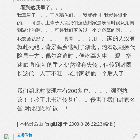
看到这我晕了。。。
我真晕了。。。王八骗你们。。我就姓封 我就是湖北
的。。可是听上辈子人说我们这边封家是晚清时候从湖南
到湖北的啊。。。可是我们家族没一个会盗墓的啊。。。
封家的人没有
我要会就好了。。。。真晕。。。引用：
就此死绝，背景离乡逃到了湖北，随着改朝换代
隐居一方，偶尔窘迫时，便盗墓为生，“观山指
迷赋”和倒斗的手艺仍然没有失传，但传到封团
长这代，人丁不旺，老封家就他一个后人了
我们湖北封家现在有200多户。。。。强烈抗
议！！鉴于此书流传甚广。。侵害了我们封家名
誉 对此强烈抗议！！！
[
本帖最后由 fengli12ji 于 2008-3-26 22:23 编辑
]
云雾飞舞
#
6