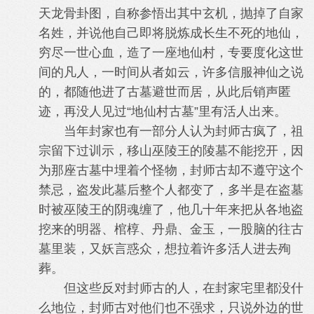
天龙骨卦图，自称参悟出其中玄机，抛掉了自家
名姓，并说他自己即将脱炼成长生不死的地仙，
穷尽一世心血，造了一座地仙村，专要度化这世
间的凡人，一时间从者如云，许多信服神仙之说
的，都随他进了古墓避世而居，从此后销声匿
迹，再没人见过“地仙村古墓”里有活人出来。
当年封家也有一部分人认为封师古疯了，祖
宗留下过训示，移山巫陵王的陵墓不能挖开，因
为那座古墓中埋着个怪物，封师古却不遵守这个
禁忌，盗发此墓后整个人都变了，多半是在盗墓
时被巫陵王的阴魂缠了，他几十年来把从各地盗
挖来的明器、棺椁、丹鼎、金玉，一股脑的往古
墓里装，又妖言惑众，想拉着许多活人进去殉
葬。
但这些反对封师古的人，在封家宅里都没什
么地位，封师古对他们也不强求，只说外边的世