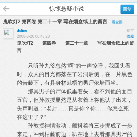
惊悚悬疑小说
回复
鬼吹灯2 第四卷 第二十一章 写在烟盒纸上的留言
看全部
doline
楼主
2008-3-26 00:48:28
收藏
鬼吹灯2 第四卷 第二十一章 写在烟盒纸上的留
言
只听孙九爷忽然“啊”的一声惊呼，我回头看
时，众人的目光都落在了岩洞后侧，在一片黑色
的苦藤下，有具身材魁梧的男尸依墙而坐。
那具男子的尸体低垂着头，看不到他的面目
五官，但孙教授显然是从衣着上将他认了出来，
失声叫道：“老封……真是你？你……你怎么死
在这里了？”
孙教授神情激动，颤抖着将三步挪成了一步
来走，冲到枯藤前边，趴在地上去看那具男尸的