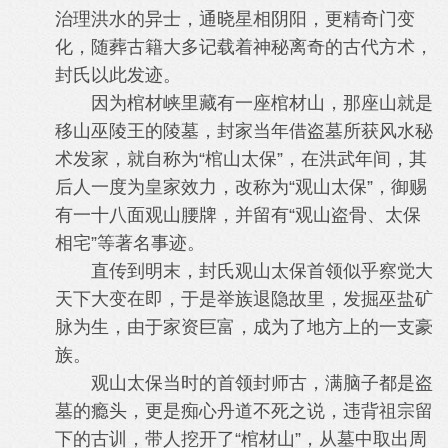
治理洪水的异士，通晓星相阴阳，更精奇门变
化，随葬古籍大多记载着神秘离奇的古代方术，
封氏以此发迹。
因为棺材峡里藏有一座棺材山，那座山就是
移山巫陵王的陵墓，封家当年借盗墓所获风水秘
术发家，就自称为“棺山太保”，在洪武年间，其
后人一度为皇家效力，改称为“观山太保”，御赐
有一十八面观山腰牌，并留有“观山盗骨、太保
相宅”等著名事迹。
直传到明末，封氏观山太保首领似乎察觉大
天下大变在即，于是举族退隐故里，发掘巫盐矿
脉为生，由于家资巨富，成为了地方上的一支豪
族。
观山太保当时的首领封师古，满脑子都是盗
墓的瘾头，更是痴心丹道不死之说，违背祖宗留
下的古训，带人挖开了“棺材山”，从墓中取出周