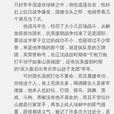
只好常年混迹在绿林之中，倒也逍遥自在，恰好
赶上抗日战争爆发，国难当头之即，他就带着几
个弟兄当了兵。
他戎马半生，经历了大小几百场战斗，从解
放前就当团长，抗美援朝战争结束了还是团职，
要说这半辈子立过的战功不小，也获得过不少荣
誉，单是他率领的那个团，就是纵队里的王牌
团，其荣誉称号，在辽沈战役时期有“千炮万炮
打不动守如泰山英雄团”，还有抗美援朝时期
的“深入敌后出奇兵常山赵子龙团”等等。
可封团长虽然打仗不要命，而且屡建奇功，
但他这个人，身上毛病太多，喝酒睡女人是家常
便饭，他本人也好玩，打猎、骑马、跳舞、票
戏、斗狗、养猴没有他不喜欢的，而且不管玩什
么都是行家里手，再加上此人绿林中的匪气很
重，跟谁都讲义气，被记了许多次大过处分，甚