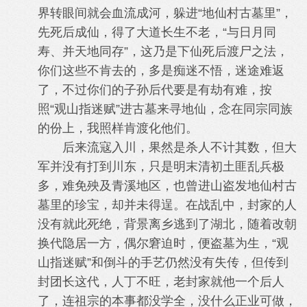
界转眼间就会血流成河，躲进“地仙村古墓里”，
先死后成仙，得了大道长生不老，“与日月同
寿、并天地同存”，这乃是下仙死后渡尸之法，
你们这些不肯去的，多是痴迷不悟，迷途难返
了，不过你们的子孙后代要是有劫有难，按
照“观山指迷赋”进古墓来寻地仙，念在同宗同族
的份上，我照样肯渡化他们。
后来流寇入川，果然是杀人不计其数，但大
军并没有打到川东，只是明末清初土匪乱兵极
多，难免殃及青溪地区，也曾进山盗发地仙村古
墓里的珍宝，却并未得逞。在战乱中，封家的人
没有就此死绝，背景离乡逃到了湖北，随着改朝
换代隐居一方，偶尔窘迫时，便盗墓为生，“观
山指迷赋”和倒斗的手艺仍然没有失传，但传到
封团长这代，人丁不旺，老封家就他一个后人
了，连祖宗的本事都没学全，没什么正业可做，