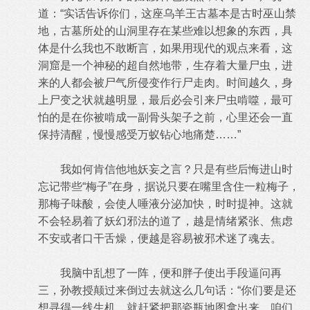
道：“实话告诉你们，这座乌羊王古墓本是古时巫山禁
地，古墓所处的山洞里存在某些难以想象的东西，具
体是什么我也不敢断言，如果用现代的观点来看，这
洞窟是一个神秘的超自然地带，生存着大量尸虫，进
来的人都会被尸气所侵变作行尸走肉。时间越久，身
上尸变之状就越明显，最后必会引来尸虫啃噬，最可
怕的是在你被啃成一副骨头架子之前，心里还会一直
保持清醒，慢慢感受万蚁钻心地痛楚……”
我如何肯信他地妖妄之言？只是有些后悔进山时
忘记带些“梅子”在身，据说只要在嘴里含住一粒梅子，
那梅子味酸，会使人唾液分泌加快，时时提神。这就
不会轻易着了妖幻邪法的道了，越是情绪紧张、焦虑
不安或者口干舌燥，便越是容易被邪术迷了魂去。
我脑中乱想了一阵，便和胖子使出手段逼问再
三，孙教授颠过来倒过去就这么几句话：“你们要是还
想寻得一线生机，就赶紧把那瓷瓶地图拿出来，咱们