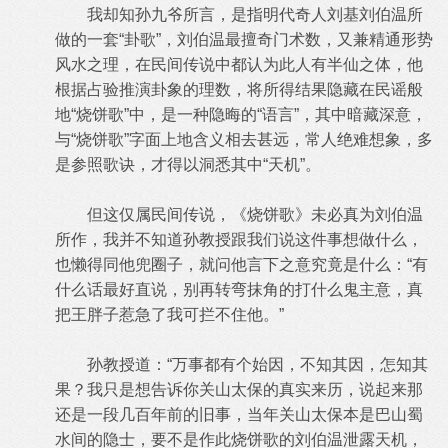
我却知孙九爷所言，是指明代奇人刘基刘伯温所
做的一套“卦歌”，刘伯温最擅奇门术数，又兼精通形势
风水之理，在民间传说中都认为此人有半仙之体，他
根据占验推演卦象的理数，将所得结果隐藏在民谣般
地“烧饼歌”中，是一种隐晦的“语言”，其中暗藏深意，
与“烧饼歌”字面上地含义相去甚远，常人绝难想象，多
是参照歌诀，才得以洞悉其中“天机”。
但这仅属民间传说，《烧饼歌》未必真为刘伯温
所作，我并不知道孙教授跟我们说这件事想做什么，
也懒得同他兜圈子，就问他言下之意究竟是什么：“有
什么话最好直说，别再转弯抹角的打什么鬼主意，真
把王胖子惹急了我可拦不住他。”
孙教授道：“万事都有个始因，不知其因，怎知其
果？我只是想告诉你关山太保的真实来历，说起来那
还是一段几百年前的旧事，当年关山太保本是巴山蜀
水间的隐士，要不是作此烧饼歌的刘伯温泄露天机，