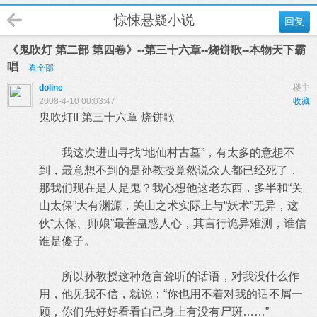
惊悚悬疑小说
回复
《鬼吹灯 第二部 第四卷》--第三十六章--烧饼歌--本物天下霸
唱
看全部
doline
楼主
2008-4-10 00:03:47
收藏
鬼吹灯II 第三十六章 烧饼歌
我这次进山寻找“地仙村古墓”，有太多的意想不
到，最意想不到的是孙教授竟然说众人都已经死了，
那我们现在是人是鬼？我心想他这老东西，多半和“关
山太保”大有渊源，关山之术实际上与“妖术”无异，这
伙“太保、师娘”最善蛊惑人心，其言行诡异难测，谁信
谁是傻子。
所以孙教授这种危言耸听的话语，对我没什么作
用，他见我不信，就说：“你也用不着对我的话不屑一
顾，你们先好好看看自己身上有没有尸斑……”