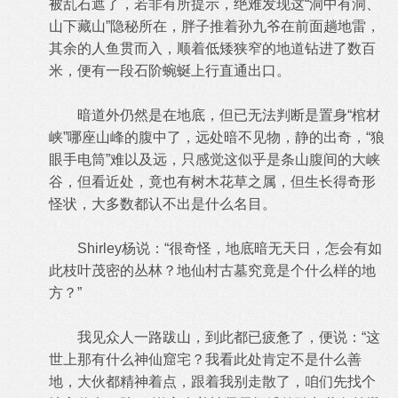
被乱石遮了，若非有所提示，绝难发现这“洞中有洞、
山下藏山”隐秘所在，胖子推着孙九爷在前面趟地雷，
其余的人鱼贯而入，顺着低矮狭窄的地道钻进了数百
米，便有一段石阶蜿蜒上行直通出口。
暗道外仍然是在地底，但已无法判断是置身“棺材
峡”哪座山峰的腹中了，远处暗不见物，静的出奇，“狼
眼手电筒”难以及远，只感觉这似乎是条山腹间的大峡
谷，但看近处，竟也有树木花草之属，但生长得奇形
怪状，大多数都认不出是什么名目。
Shirley杨说：“很奇怪，地底暗无天日，怎会有如
此枝叶茂密的丛林？地仙村古墓究竟是个什么样的地
方？”
我见众人一路跋山，到此都已疲惫了，便说：“这
世上那有什么神仙窟宅？我看此处肯定不是什么善
地，大伙都精神着点，跟着我别走散了，咱们先找个