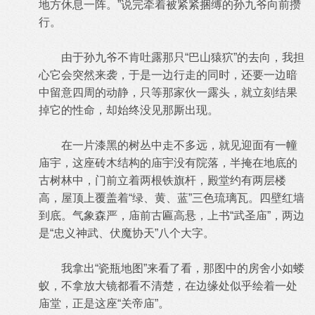
地方休息一阵。”说完牵着被紧紧捆缚的孙九爷向前攒
行。
由于孙九爷不肯吐露那只“巴山猿狖”的去向，我担
心它会突然来袭，于是一边行走的同时，还要一边暗
中留意四周的动静，只等那家伙一露头，就立刻结果
掉它的性命，却始终没见那厮出现。
在一片漆黑的树丛中走不多远，就见迎面有一幢
庙宇，这座砖木结构的庙宇没有院落，半掩在地底的
古树林中，门前立着两根铁旗杆，殿堂约有两层楼
高，屋顶上覆盖着“绿、黄、蓝”三色琉璃瓦。四壁红墙
到底。气象森严，庙前古匾高悬，上书“武圣庙”，两边
是“忠义神武、伏魔协天”八个大字。
我拿出“瓷瓶地图”来看了看，那图中的房舍小如蝼
蚁，不拿放大镜都看不清楚，在边缘处似乎绘着一处
庙堂，正是这座“关帝庙”。