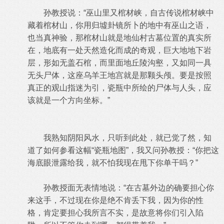
孙教授说：“巫山里又棺材峡，自古传说棺材峡中
藏着棺材山，你用归墟卦镜所卜的地中有巫山之语，
也当真神验，那棺材山就是地仙村古墓位置的真实所
在，地底有一处天然造化而成的奇观，巨大地地下岩
层，形如无盖石棺，而里面地丘陵沟壑，又如同一具
无头尸体，这座乌羊王地宫就是那颗头颅。要是按照
真正的观山指迷为引，瓷瓶中所绘的尸体与人头，应
该就是一个方向坐标。”
我熟知阴阳风水，只听到此处，就已觉了然，知
道了如何参看这幅“瓷瓶地图”，我又问孙教授：“你把这
海底眼泄露给我，就不怕我现在甩下你单干吗？”
孙教授面无表情地说：“在古墓外边的确要担心你
来这手，不过现在你是绝不肯丢下我，因为你的性
格，肯定要担心我所言不实，是故意将你们引入陷