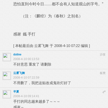
恐怕直到今时今日……都不会有人知道观山的字号。”
（注：《麟经》为《春秋》之别名）
感谢 鑴 手打
[
本帖最后由 云雾飞舞 于 2008-4-10 07:22 编辑
]
doline
沙发
2008-4-10 00:13:53
不好意思 重发了 请删除
云雾飞舞
板凳
2008-4-10 07:22:59
不用删了，我把这贴改成鬼吹灯好了
半夏
#
4
2008-4-10 09:14:41
手打的同志越来越多了～～～
感谢～