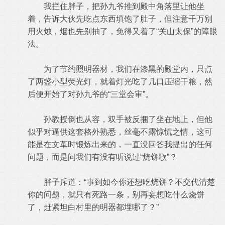
我拦住胖子，把孙九爷推到殿中角落里让他坐
着，告诉大伙先吃点东西填饱了肚子，但注意千万别
用火烛，烟也先别抽了，免得又着了“关山太保”的障眼
法。
为了节约照明器材，我们在漆黑的殿堂内，只点
了两盏小型荧光灯，就着灯光吃了几口压缩干粮，然
后便开始了对孙九爷的“三堂会审”。
孙教授倒也从容，双手被反捆了坐在地上，但他
似乎对逼供这套格外熟悉，丝毫不露惊慌之情，这可
能是在文革时锻炼出来的，一直没回答我提出的任何
问题，而是问我们有没有听说过“烧饼歌”？
胖子斥道：“事到如今你还想吃烧饼？不交代清楚
你的问题，就只有死路一条，别再妄想吃什么烧饼
了，赶紧坦白村里的明器都埋哪了？”