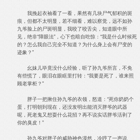
我挽起衣袖看了一看，果然有几块尸气郁积的斑
痕，但都不太明显，若不细看，难以察觉，远不如孙
九爷脸上的尸斑明显，我咬了咬舌尖，知道眼中所
见，绝非“障眼法”，心下也暗自吃惊：“我是什么时候死
的？怎么我自己完全不知道？为什么身上会有尸变的
迹象？”
幺妹儿毕竟没什么经验，听了孙九爷所言，不免
有些慌了，眼泪在眼眶里打转：“我要是死了，谁来照
顾老掌柜？”
胖子一把揪住孙九爷的衣领，怒道：“死你奶奶个
蛋，打明朝到现在，还没发明出能消灭胖爷的武器
呢，死老鬼又想耍什么花招？再不说实话胖爷活剥了
你的臭皮！”
孙九爷对胖子的威胁神色漠然，冷哼了一声说