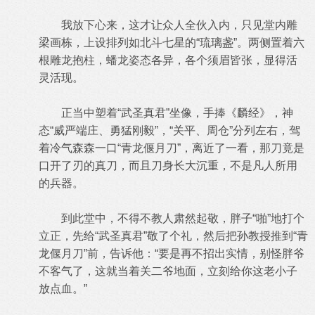
我放下心来，这才让众人全伙入内，只见堂内雕
梁画栋，上设排列如北斗七星的“琉璃盏”。两侧置着六
根雕龙抱柱，蟠龙姿态各异，各个须眉皆张，显得活
灵活现。
正当中塑着“武圣真君”坐像，手捧《麟经》，神
态“威严端庄、勇猛刚毅”，“关平、周仓”分列左右，驾
着冷气森森一口“青龙偃月刀”，离近了一看，那刀竟是
口开了刃的真刀，而且刀身长大沉重，不是凡人所用
的兵器。
到此堂中，不得不教人肃然起敬，胖子“啪”地打个
立正，先给“武圣真君”敬了个礼，然后把孙教授推到“青
龙偃月刀”前，告诉他：“要是再不招出实情，别怪胖爷
不客气了，这就当着关二爷地面，立刻给你这老小子
放点血。”