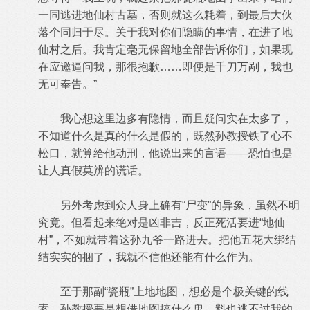
一同逃进地仙村古墓，否则就这么耗着，到最后大伙
落个同归于尽。关于我对你们隐瞒的事情，在进了地
仙村之后。我肯定毫无保留地全部告诉你们，如果现
在应邀逼问我，那很抱歉……即便是千刀万剐，我也
无可奉告。”
我心想这里边多有隐情，而且疑问实在太多了，
不知道什么是真的什么是假的，既然孙教授铁了心不
松口，就算给他动刑，他说出来的言语——恐怕也是
让人真假莫辨的谎话。
另外考虑到众人身上确有“尸变”的异象，虽然不明
究竟。但看起来绝对是凶非吉，反正死活要进“地仙
村”，不如就带着这孙九爷一路进去。把他五花大绑结
结实实的捆了，我就不信他还能有什么作为。
至于那副“瓷瓶”上地地图，想必是个极关键的线
索，孙教授要是想借地图搞什么鬼，料也逃不过我的