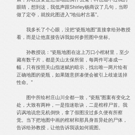
眼睛，想到这，我低声跟Shirley杨商议了几句，当即
做了定夺，就按此图进入“地仙村古墓”。
我多长了个心眼，没把“瓷瓶地图”直接拿给孙教授
看，而是让他直接告诉我如何参照图中坐标。
孙教授说：“瓷瓶地图在这上万口小棺材里，至少
藏有数千片，都是关山太保所留，每两件可凑成一
幅，只有按照关山指迷赋的暗示，找出唯一两片绘有
正确地图的瓷瓶，如果随意拼凑便会被引上歧途送掉
性命。”
图中所绘村庄山川全都一致，“瓷瓶”图案有变化之
处，大致有两种，一是指迷歌诀，二是棺椁尸首。我
讥讽地说您见机倒快，拿了假图没过多久便有所察
觉。当下把地图中画的棺材和那具身首异处的尸体，
告诉给孙教授，让他告诉我该如何观图。