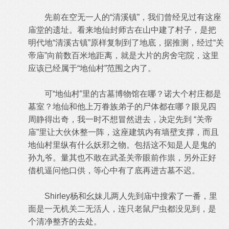
先前在空无一人的“清溪镇”，我们曾经见过有这座
庙堂的遗址。看来地仙封师古在山中建了村子，是把
明代地“清溪古镇”原样复制到了地底，据推测，经过“关
帝庙”向前数百米地距离，就是大片的房舍宅院，这里
应该已经属于“地仙村”范围之内了。
可“地仙村”里的古墓博物馆在哪？诺大个村庄都是
墓室？地仙和他上万眷族弟子的尸体都在哪？眼见四
周静得出奇，我一时不想冒然进去，决定先到 “关帝
庙”里让大伙休整一阵，这座建筑内有墙壁支撑，而且
地仙村里纵有什么妖邪之物。包括这不知是人是鬼的
孙九爷。量其也不敢在武圣关帝眼前作祟，另外正好
借机逼问他口供，等心中有了底再进古墓不迟。
Shirley杨和幺妹儿两人先到庙中搜索了一番，里
面是一无机关二无活人，连只老鼠尸虫都没见到，是
个清净整齐的去处。