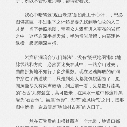
阱，所以不管你走到哪，都得带着我。”
我心中暗骂这“观山老鬼”竟如此工于心计，，想必
图谋甚巨，不过眼下之计还是要先找到地仙坟的入口
才是，当下参照地图，带着众人攀壁进入密布的岩窟
之中，这些岩窟半是天然，半为凿岩所留，内部迷路
纵横，极尽幽深曲折。
岩窟矿洞暗合“八门阵法”，没有“瓷瓶地图”指出地
脉线路和方向，必然要迷失在其中，一路穿山过去，
曲曲折折地不知行了多少里数。现在迷魂阵般的矿洞
中穿过了两道峡口，只走到众人都觉饥饿困顿了，忽
闻洞窟尽头有风声鼓动，到近前一看，见是数片漆黑
的“石舌”兀突耸立，高可数米，在风水一道中称这种黑
岩为“石舌煞”。虽属“煞形”，却有“藏风纳气”之用，按那
图中所指，岩后便是“地仙村古墓”的入口了。
然在石舌后的山根处藏有一个地道，地道口都