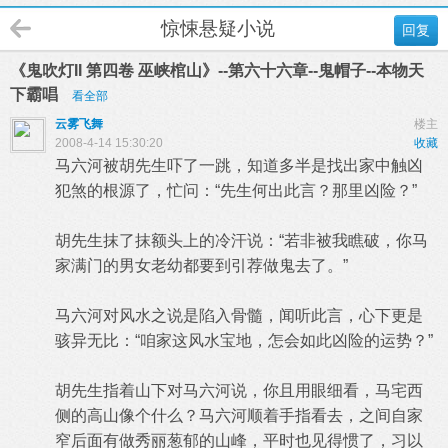
惊悚悬疑小说
回复
《鬼吹灯II 第四卷 巫峡棺山》--第六十六章--鬼帽子--本物天
下霸唱
看全部
云雾飞舞
楼主
2008-4-14 15:30:20
收藏
马六河被胡先生吓了一跳，知道多半是找出家中触凶
犯煞的根源了，忙问：“先生何出此言？那里凶险？”
胡先生抹了抹额头上的冷汗说：“若非被我瞧破，你马
家满门的男女老幼都要到引荐做鬼去了。”
马六河对风水之说是陷入骨髓，闻听此言，心下更是
骇异无比：“咱家这风水宝地，怎会如此凶险的运势？”
胡先生指着山下对马六河说，你且用眼细看，马宅西
侧的高山像个什么？马六河顺着手指看去，之间自家
窄后面有做秀丽葱郁的山峰，平时也见得惯了，习以