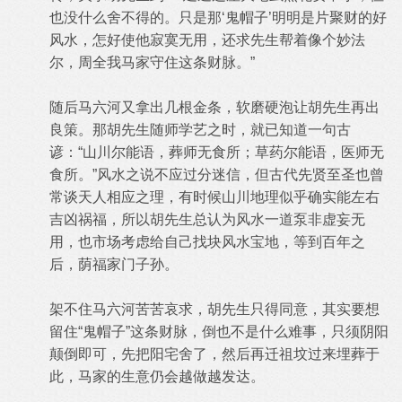
也没什么舍不得的。只是那‘鬼帽子’明明是片聚财的好
风水，怎好使他寂寞无用，还求先生帮着像个妙法
尔，周全我马家守住这条财脉。”
随后马六河又拿出几根金条，软磨硬泡让胡先生再出
良策。那胡先生随师学艺之时，就已知道一句古
谚：“山川尔能语，葬师无食所；草药尔能语，医师无
食所。”风水之说不应过分迷信，但古代先贤至圣也曾
常谈天人相应之理，有时候山川地理似乎确实能左右
吉凶祸福，所以胡先生总认为风水一道泵非虚妄无
用，也市场考虑给自己找块风水宝地，等到百年之
后，荫福家门子孙。
架不住马六河苦苦哀求，胡先生只得同意，其实要想
留住“鬼帽子”这条财脉，倒也不是什么难事，只须阴阳
颠倒即可，先把阳宅舍了，然后再迁祖坟过来埋葬于
此，马家的生意仍会越做越发达。