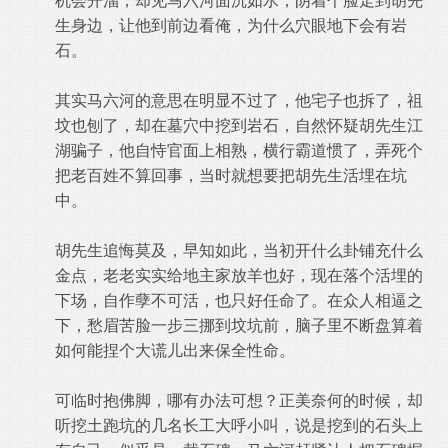
机会开溜，却见马六河面沉如水，阴着个脸走到胡先
生身边，让他到前边看俺，为什么穴眼地下会有岩
石。
其实马六河的意思在明显不过了，他宅子也拆了，祖
坟也刨了，却在墓穴中挖到岩石，自然怀疑胡先生江
湖骗子，他自恃官面上相熟，横行霸道惯了，弄死个
把老百姓不算回事，当时就想要把胡先生活埋在坑
中。
胡先生追悔莫及，早知如此，当初开什么卦铺充什么
金点，老老实实给地主家放羊也好，现在落个活埋的
下场，自作孽不可活，也只好任命了。在众人相逼之
下，愁眉苦脸一步三挪到坟坑前，脑子里不断盘算着
如何能捏个大谎儿出来保全性命。
可临时抱佛脚，哪有办法可想？正美奈何的时候，却
听挖土跑坑的几名长工大呼小叫，说是挖到的石头上