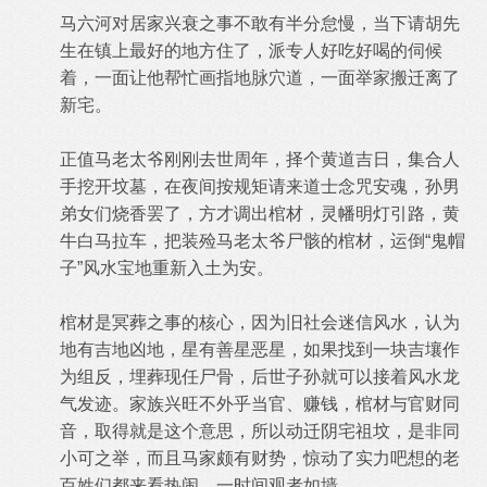
马六河对居家兴衰之事不敢有半分怠慢，当下请胡先
生在镇上最好的地方住了，派专人好吃好喝的伺候
着，一面让他帮忙画指地脉穴道，一面举家搬迁离了
新宅。
正值马老太爷刚刚去世周年，择个黄道吉日，集合人
手挖开坟墓，在夜间按规矩请来道士念咒安魂，孙男
弟女们烧香罢了，方才调出棺材，灵幡明灯引路，黄
牛白马拉车，把装殓马老太爷尸骸的棺材，运倒“鬼帽
子”风水宝地重新入土为安。
棺材是冥葬之事的核心，因为旧社会迷信风水，认为
地有吉地凶地，星有善星恶星，如果找到一块吉壤作
为组反，埋葬现任尸骨，后世子孙就可以接着风水龙
气发迹。家族兴旺不外乎当官、赚钱，棺材与官财同
音，取得就是这个意思，所以动迁阴宅祖坟，是非同
小可之举，而且马家颇有财势，惊动了实力吧想的老
百姓们都来看热闹，一时间观者如墙