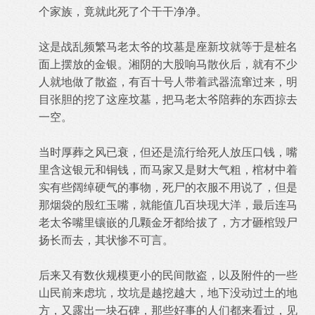
个家族，竟就此死了个干干净净。
这是战乱频繁马老太爷的坟墓是座新坟就等于是桩名
面上摆放的金银。湘阴的大股响马散伙后，就有不少
人就地做了散盗，有百十号人带着武器流窜过来，明
目张胆的挖了这座坟墓，把马老太爷陪葬的东西掠去
一空。
当时厚葬之风已衰，但还是流行给死人放压口钱，嘴
里含这银元和铜钱，而马家又是财大气粗，棺材中着
实有些阔绰硬气的事物，死尸的衣服不用说了，但是
那烟袋的殷红玉嘴，就能值几百块现大洋，最后连马
老太爷嘴里镶嵌的几颗金牙都给拔了，方才砸棺毁尸
扬长而去，其状惨不可言。
后来又有数伙规模更小的民间散盗，以及附件的一些
山民前来虑坑，坟坑是越挖越大，地下没动过土的地
方，又露出一块石碑，那些好事的人们都来看过，见