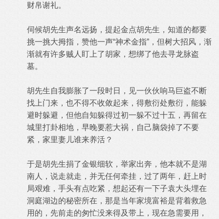
财帛谢礼。
伺候胡先生声名远扬，提起金点胡先生，知道的都要
挑一挑大拇指，赞他一声“神术金指”，但树大招风，渐
渐就有许多贼人盯上了胡家，想绑了他去寻龙脉盗
墓。
胡先生自我膨胀了一段时日，见一伙伙响马巨盗不断
找上门来，也不得不收敛起来，得敷衍处敷衍，能躲
避时躲避，但他自知躲得过初一躲不过十五，再留在
城里打卦相地，早晚要惹大祸，自己脑袋掉了不要
紧，家里妻儿谁来养活？
于是胡先生捐了金银细软，举家出奔，他本就不是湖
南人，说走就走，并无任何牵挂，过了两年，赶上时
局艰难，手头有点吃紧，想起还有一下子袁大头埋在
洞庭湖边的秘密所在，那是当年家境富裕是背着救急
用的，先前走的匆忙没来得及带上，现在急需要用，