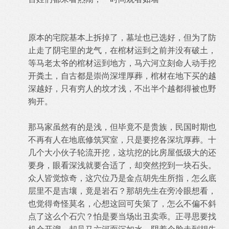
原本的宅院基本上拆掉了，墓址也已选好，但为了防
止走了阴宅里的龙气，在棺材运到之前并没有破土，
等马老太爷的棺材运到地方，马六河立刻命人动手挖
开粪土，自古都是崇尚深埋厚葬，棺材在地下买的越
深越好，只有穷人的坟才浅，不出半个越都得被也野
狗开。
那马家虽然有的是浅，但毕竟不是贵族，民国时期也
不再有人在地底修筑冥室，只是要挖各深坑厚葬。十
几个大小伙子轮流开挖，这坑挖的比房屋低级大的还
要身，眼看深浅就要合适了，却突然挖到一块石头。
众人皆觉惊奇，这穴位乃是金点胡先生所指，怎么底
层里不是吉壤，竟是岩石？那胡先生在旁冷眼想看，
也觉得奇怪莫名，心想这回可失策了，怎么不偏不斜
点了这么个石穴？怕是要当场出丑卖乖。正寻思要找