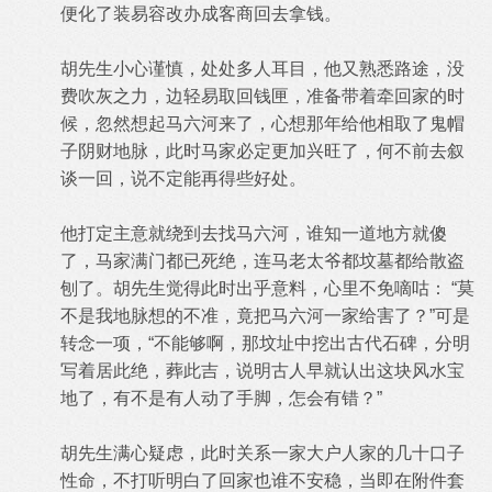
便化了装易容改办成客商回去拿钱。
胡先生小心谨慎，处处多人耳目，他又熟悉路途，没
费吹灰之力，边轻易取回钱匣，准备带着牵回家的时
候，忽然想起马六河来了，心想那年给他相取了鬼帽
子阴财地脉，此时马家必定更加兴旺了，何不前去叙
谈一回，说不定能再得些好处。
他打定主意就绕到去找马六河，谁知一道地方就傻
了，马家满门都已死绝，连马老太爷都坟墓都给散盗
刨了。胡先生觉得此时出乎意料，心里不免嘀咕： “莫
不是我地脉想的不准，竟把马六河一家给害了？”可是
转念一项，“不能够啊，那坟址中挖出古代石碑，分明
写着居此绝，葬此吉，说明古人早就认出这块风水宝
地了，有不是有人动了手脚，怎会有错？”
胡先生满心疑虑，此时关系一家大户人家的几十口子
性命，不打听明白了回家也谁不安稳，当即在附件套