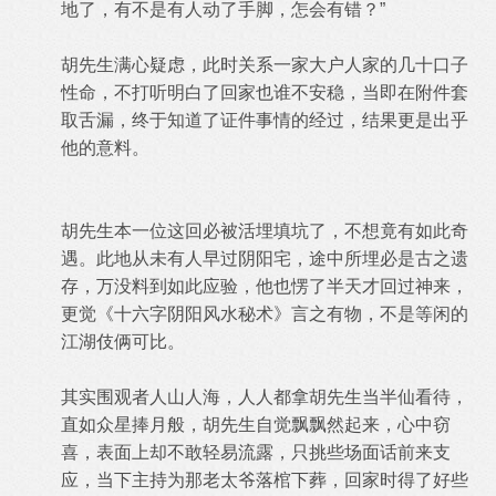
地了，有不是有人动了手脚，怎会有错？”
胡先生满心疑虑，此时关系一家大户人家的几十口子
性命，不打听明白了回家也谁不安稳，当即在附件套
取舌漏，终于知道了证件事情的经过，结果更是出乎
他的意料。
胡先生本一位这回必被活埋填坑了，不想竟有如此奇
遇。此地从未有人早过阴阳宅，途中所埋必是古之遗
存，万没料到如此应验，他也愣了半天才回过神来，
更觉《十六字阴阳风水秘术》言之有物，不是等闲的
江湖伎俩可比。
其实围观者人山人海，人人都拿胡先生当半仙看待，
直如众星捧月般，胡先生自觉飘飘然起来，心中窃
喜，表面上却不敢轻易流露，只挑些场面话前来支
应，当下主持为那老太爷落棺下葬，回家时得了好些