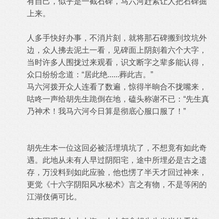
有自己，似乎是一截石碑，马六河赶紧让人把石碑掘
上来。
人多手快好办事，不消片刻，就将那石碑搬到坟坑外
边，众人拂去泥土一看，见碑面上阴刻着六个大字，
当时许多人围拢过来观看，识文断字之辈多能认得，
众口纷纷念道：“居此绝......葬此吉。”
马六河拨开众人连看了数遍，惊得半晌合不拢嘴来，
咕咚一声给胡先生跪倒在地，磕头称谢不已：“先生真
乃神术！我马六河今日算是彻底心服口服了！”
胡先生本一位这回必被活埋填坑了，不想竟有如此奇
遇。此地从未有人早过阴阳宅，途中所埋必是古之遗
存，万没料到如此应验，他也愣了半天才回过神来，
更觉《十六字阴阳风水秘术》言之有物，不是等闲的
江湖伎俩可比。