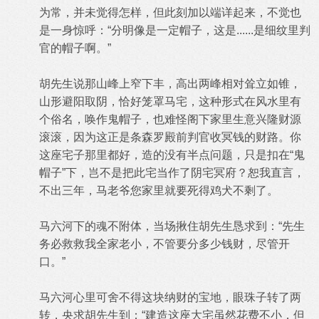
为常，并未觉得怎样，但此刻加以端详起来，不觉也
是一身惊呼：“分明像是一定帽子，这是......是细纹里判
官的帽子啊。”
胡先生说那山峰上窄下丰，高出两峰相对耸立如锥，
山形避阳取阴，恰好笼罩马宅，这种形式在风水里有
个俗名，唤作鬼帽子，也难怪阁下家里生意兴隆财源
滚滚，因为这正是条森罗殿前判官收冥钱的财路。你
这座宅子那里都好，造的没有半点问题，只是扣在“鬼
帽子”下，岂不是把此宅当作了阴宅冥府？恕我直言，
不出三年，马老爷您家里就要死得鸡犬不剩了。
马六河下的魂不附体，当场揪住胡先生恳求到：“先生
务必救救我全家老小，不管要分多少钱财，尽管开
口。”
马六河心里可舍不得这块纳财的宝地，眼珠子转了两
转，央求胡先生到：“建造这座大宅虽然花费不小，但