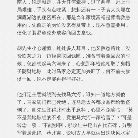
南人，说走就走，并无任何牵挂，过了两年，赶上时
局艰难，手头有点吃紧，想起还有一下子袁大头埋在
洞庭湖边的秘密所在，那是当年家境富裕是背着救急
用的，先前走的匆忙没来得及带上，现在急需要用，
便化了装易容改办成客商回去拿钱。
胡先生小心谨慎，处处多人耳目，他又熟悉路途，没
费吹灰之力，边轻易取回钱匣，准备带着牵回家的时
候，忽然想起马六河来了，心想那年给他相取了鬼帽
子阴财地脉，此时马家必定更加兴旺了，何不前去叙
谈一回，说不定能再得些好处。
他打定主意就绕到去找马六河，谁知一道地方就傻
了，马家满门都已死绝，连马老太爷都坟墓都给散盗
刨了。胡先生觉得此时出乎意料，心里不免嘀咕： “莫
不是我地脉想的不准，竟把马六河一家给害了？”可是
转念一项，“不能够啊，那坟址中挖出古代石碑，分明
写着居此绝，葬此吉，说明古人早就认出这块风水宝