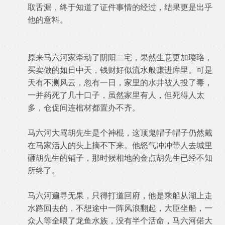
取舌漏，终于知道了证件事情的经过，结果更是出乎
他的意料。
原来马六河家牵动了阴阳二宅，果然生意更加璎珞，
买卖做的如日中天，钱财好似流水般赚进库里。可是
天有不测风云，忽有一日，家里的水井被人投了毒，
一并药死了几十口子，虽然家里有人，但死得人太
多，仓促间连棺材都置办不齐。
马六河大骂胡先生是个神棍，这顶鬼帽子帽子仍然戴
在马家活人的头上摘不下来。他怒气冲冲带人去城里
砸胡先生的铺子，那时候相地的金点胡先生已经不知
所终了。
马六河遍寻无果，只得打道回府，他是乘船从湖上走
水路回去的，不想途中一阵风浪翻起，大臣坐船，一
众人等全喂了龙鱼水族，没有半个活命，马六河偌大