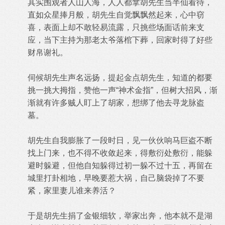
其实围观者人山人海，人人都拿胡先生当半仙看待，
直如众星捧月般，胡先生自觉飘飘然起来，心中窃
喜，表面上却不敢轻易流露，只挑些场面话前来支
应，当下主持为那老太爷落棺下葬，回家时得了好些
财帛谢礼。
伺候胡先生声名远扬，提起金点胡先生，知道的都要
挑一挑大拇指，赞他一声“神术金指”，但树大招风，渐
渐就有许多贼人盯上了胡家，想绑了他去寻龙脉盗
墓。
胡先生自我膨胀了一段时日，见一伙伙响马巨盗不断
找上门来，也不得不收敛起来，得敷衍处敷衍，能躲
避时躲避，但他自知躲得过初一躲不过十五，再留在
城里打卦相地，早晚要惹大祸，自己脑袋掉了不要
紧，家里妻儿谁来养活？
于是胡先生捐了金银细软，举家出奔，他本就不是湖