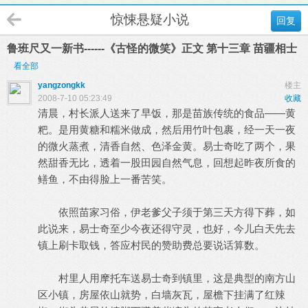
惊悚悬疑小说
回复
鲁班尺又一新书------《古怪的微笑》正文 第十三章 苗疆相士
看全部
yangzongkk
楼主
2008-7-10 05:23:49
收藏
清晨，村长派人送来了早饭，那是苗族传统的食品——黄
粑。是用黄糖和糯米做成，然后用竹叶包裹，经一天一夜
的微火蒸煮，清香自然、色泽金黄。易士奇吃了两个，果
然甜香无比，透着一股田园自然气息，回想起昨夜所食的
鳝鱼，不由得脸上一番苦笑。
依照苗家习俗，伊老爹父子须于第三天方得下葬，如
此说来，易士奇至少今夜还得守灵，也好，今儿白天先去
镇上刷卡取钱，答应村民的赞助费总要说话算数。
村里人用摩托车送易士奇到镇里，这是典型的南方山
区小镇，房屋依山就势，白墙灰瓦，屋檐下挂满了红辣