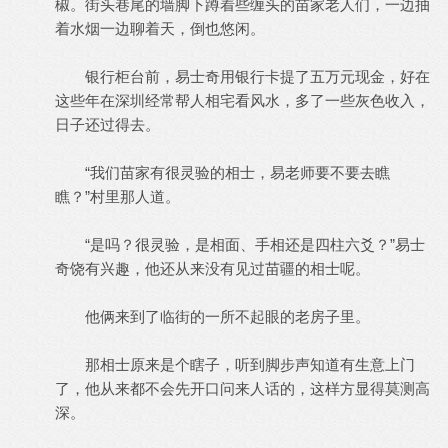
椒。街头巷尾的墙脚下蹲着些缠头的苗家老人们，一边抽
着水烟一边聊着天，倒也悠闲。
银行柜台前，易士奇用银行卡提了五万元现金，好在
这些年在深圳经常帮人相宅看风水，多了一些灰色收入，
日子还过得去。
“我们苗家有很灵验的相士，易老师要不要去瞧
瞧？”村里那人道。
“是吗？很灵验，是相面、手相还是四柱六爻？”易士
奇饶有兴趣，他还从来没有见过苗疆的相士呢。
他俩来到了临街的一所不起眼的老房子里。
那相士原来是个瞎子，听到脚步声知道有生意上门
了，他从来都不会先开口问来人话的，这样方显得莫测高
深。