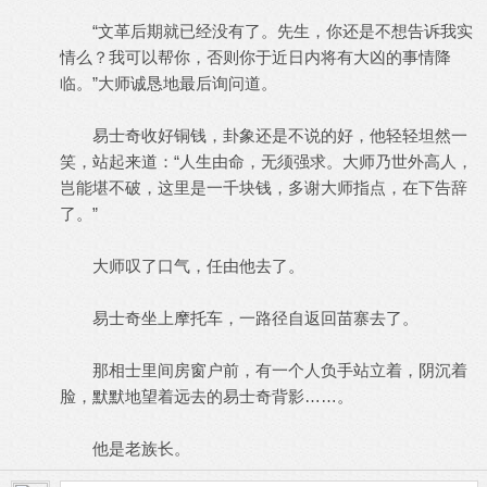
“文革后期就已经没有了。先生，你还是不想告诉我实
情么？我可以帮你，否则你于近日内将有大凶的事情降
临。”大师诚恳地最后询问道。
易士奇收好铜钱，卦象还是不说的好，他轻轻坦然一
笑，站起来道：“人生由命，无须强求。大师乃世外高人，
岂能堪不破，这里是一千块钱，多谢大师指点，在下告辞
了。”
大师叹了口气，任由他去了。
易士奇坐上摩托车，一路径自返回苗寨去了。
那相士里间房窗户前，有一个人负手站立着，阴沉着
脸，默默地望着远去的易士奇背影……。
他是老族长。