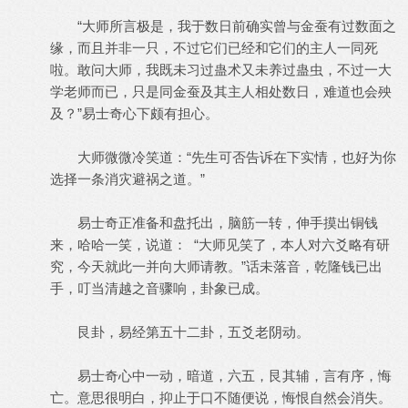
“大师所言极是，我于数日前确实曾与金蚕有过数面之
缘，而且并非一只，不过它们已经和它们的主人一同死
啦。敢问大师，我既未习过蛊术又未养过蛊虫，不过一大
学老师而已，只是同金蚕及其主人相处数日，难道也会殃
及？”易士奇心下颇有担心。
大师微微冷笑道：“先生可否告诉在下实情，也好为你
选择一条消灾避祸之道。”
易士奇正准备和盘托出，脑筋一转，伸手摸出铜钱
来，哈哈一笑，说道： “大师见笑了，本人对六爻略有研
究，今天就此一并向大师请教。”话未落音，乾隆钱已出
手，叮当清越之音骤响，卦象已成。
艮卦，易经第五十二卦，五爻老阴动。
易士奇心中一动，暗道，六五，艮其辅，言有序，悔
亡。意思很明白，抑止于口不随便说，悔恨自然会消失。