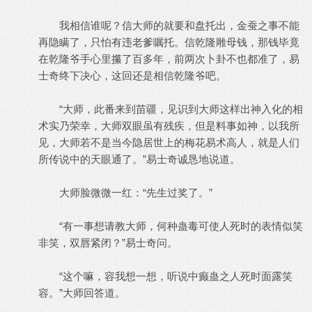
我相信谁呢？信大师的就要和盘托出，金蚕之事不能
再隐瞒了，只怕有违老爹嘱托。信乾隆雕母钱，那钱毕竟
在乾隆爷手心里攥了百多年，前两次卜卦不也都准了，易
士奇终下决心，这回还是相信乾隆爷吧。
“大师，此番来到苗疆，见识到大师这样出神入化的相
术实乃荣幸，大师双眼虽有残疾，但是料事如神，以我所
见，大师若不是当今隐居世上的梅花易术高人，就是人们
所传说中的天眼通了。”易士奇诚恳地说道。
大师脸微微一红：“先生过奖了。”
“有一事想请教大师，何种蛊毒可使人死时的表情似笑
非笑，双唇紧闭？”易士奇问。
“这个嘛，容我想一想，听说中癫蛊之人死时面露笑
容。”大师回答道。