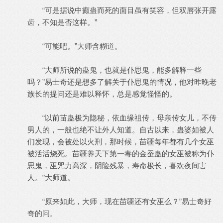
“可是据说中癫蛊而死的面目虽有笑容，但双唇张开露
齿，不知是否这样。”
“可能吧。”大师含糊道。
“大师所说的蛊鬼，也就是仆思鬼，能多解释一些
吗？”易士奇还是想多了解关于仆思鬼的情况，他对昨晚老
族长的提问还是难以释怀，总是感觉怪怪的。
“以前苗蛊极为隐秘，依血缘祖传，母亲传女儿，不传
男人的，一般也绝不让外人知道。自古以来，蛊婆如被人
们发现，会被处以火刑，那时候，苗疆每年都有几个女巫
被活活烧死。苗疆养天下第一毒的金蚕蛊的女巫被称为仆
思鬼，巫咒力高深，阴险残暴，寿命极长，喜欢夜间害
人。”大师道。
“原来如此，大师，现在苗疆还有女巫么？”易士奇好
奇的问。