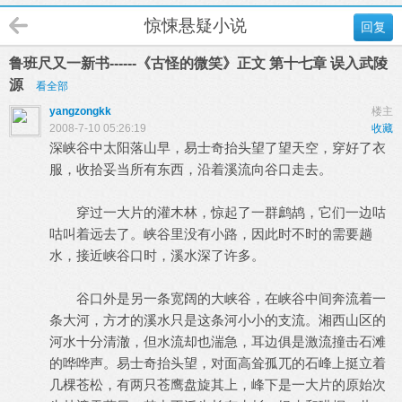
惊悚悬疑小说
回复
鲁班尺又一新书------《古怪的微笑》正文 第十七章 误入武陵
源
看全部
yangzongkk
楼主
2008-7-10 05:26:19
收藏
深峡谷中太阳落山早，易士奇抬头望了望天空，穿好了衣
服，收拾妥当所有东西，沿着溪流向谷口走去。
穿过一大片的灌木林，惊起了一群鹧鸪，它们一边咕
咕叫着远去了。峡谷里没有小路，因此时不时的需要趟
水，接近峡谷口时，溪水深了许多。
谷口外是另一条宽阔的大峡谷，在峡谷中间奔流着一
条大河，方才的溪水只是这条河小小的支流。湘西山区的
河水十分清澈，但水流却也湍急，耳边俱是激流撞击石滩
的哗哗声。易士奇抬头望，对面高耸孤兀的石峰上挺立着
几棵苍松，有两只苍鹰盘旋其上，峰下是一大片的原始次