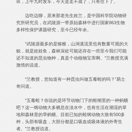
班，上午九时发车，今天是走不成了，只有住下了。
边吃边聊，原来那老先生姓兰，是中国科学院动物研
究所研究员，在武陵源一带原始森林中进行国家863生物
多样性保护课题研究，至今已经年余。
“武陵源最多的是猕猴，山涧溪流里也有数量可观的大
鲵，就是娃娃鱼，森林深处可能还存在一些至今我们可能
还不知道的昆虫物种，真是个动植物宝库啊。”兰教授充满
激情的说道。
“兰教授，您知道有一种昆虫叫做五毒蛭的吗？”易士
奇问道。
“五毒蛭？你说的是环节动物门下的蛭纲里的一种蚂蟥
吧？这一纲动物大多栖息在淡水中，也有生活在潮湿的草
地和森林里的旱蚂蟥。目前已知的蛭纲动物大致有500多
种，头部有吸盘，大部分都是口吸血或吸体液的外寄生
者。”兰教授说道。