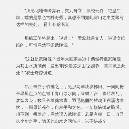
“我见此地奇峰异石，突兀耸立，溪绕云谷，绝壁生
烟，端的是景色古朴奇秀，真想不到如此深山之中竟藏有
这样的去处。”易士奇感慨道。
那船工笑将起来，说道：“一看您就是文人，讲话文绉
绉的，可惜竟然不识武陵源。”
“这就是武陵源？当年大画家吴冠中偶然行至武陵源，
为其山水所倾倒，发出‘明珠遗落深山’之感叹，莫非就是此
处？”易士奇惊讶道。
易士奇立于竹排之上，见那两岸块块梯田、一间间房
舍星星点点的点缀于青山绿水间，绿树四合，青砖灰瓦，
炊烟袅袅，数只长着储水囊，羽毛艳丽的雉鸡正在溪边痛
饮，一幅原始苍茫，自然平和之色，一切烦恼抛诸脑后。
想不到一番落难，竟然误入武陵源，若是有朝一日，自己
执小华之手，隐居此山水之间偕老，岂不快哉？