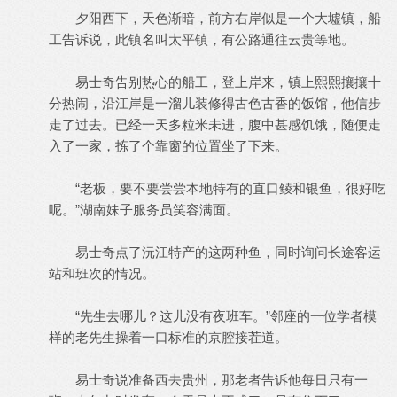
夕阳西下，天色渐暗，前方右岸似是一个大墟镇，船
工告诉说，此镇名叫太平镇，有公路通往云贵等地。
易士奇告别热心的船工，登上岸来，镇上熙熙攘攘十
分热闹，沿江岸是一溜儿装修得古色古香的饭馆，他信步
走了过去。已经一天多粒米未进，腹中甚感饥饿，随便走
入了一家，拣了个靠窗的位置坐了下来。
“老板，要不要尝尝本地特有的直口鲮和银鱼，很好吃
呢。”湖南妹子服务员笑容满面。
易士奇点了沅江特产的这两种鱼，同时询问长途客运
站和班次的情况。
“先生去哪儿？这儿没有夜班车。”邻座的一位学者模
样的老先生操着一口标准的京腔接茬道。
易士奇说准备西去贵州，那老者告诉他每日只有一