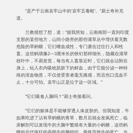
“是产于云南哀牢山中的‘哀牢五毒蛭’。”易士奇补充
道。
兰教授想了想，道：“据我所知，云南南部一直到印度
支那的某些地方，山间小路旁的那些灌草丛中埋伏着无数
危险的旱蚂蟥，它们嗜血成性，专门袭击过往行人和牲
畜。这些蚂璜像2—3厘米长的铁钉那样细长，隐藏在灌草
枝叶中，不易发觉，每当有人畜靠近时，它们就会沾附在
身上，钻入衣内吸吮肌肤下的鲜血，由于它能分泌一种特
殊的溶血物质，不仅使受害者毫无痛感，而且伤口流血不
止，十分可怕。哀牢山正是位于这一区域。”
“它们吸食人脑吗？”易士奇接着问。
“它们的躯体是不能够穿透人体皮肤的。但我知道，牛
如果吃进了沾有旱蚂蟥的青草，数月后就会发疯死亡，临
床解剖可以发现牛的大脑中繁殖有大量的小蚂蟥，这些蚂
蟥的后代疯狂的吞噬牛的脑组织，最终导致牛的死亡，当