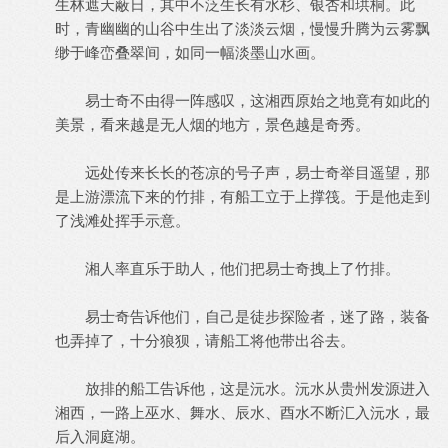
生林遮天蔽日，其中不泛生长有水杉、银杏和珙桐。此
时，青幽幽的山谷中生出了淡淡云烟，慢慢升腾为云雾飘
缈于峰峦叠翠间，如同一幅淡墨山水画。
易士奇不由得一阵感叹，这湘西原始之地竟有如此的
美景，看来越是无人烟的地方，景色越是奇秀。
远处传来长长的苍凉的号子声，易士奇举目遥望，那
是上游漂流下来的竹排，有船工立于上撑筏。于是他走到
了浅滩处挥手示意。
湘人率直乐于助人，他们把易士奇拽上了竹排。
易士奇告诉他们，自己是徒步探险者，迷了路，装备
也弄掉了，十分狼狈，请船工将他带出谷去。
放排的船工告诉他，这是沅水。沅水从贵州发源进入
湘西，一路上巫水、舞水、辰水、酉水不断汇入沅水，最
后入洞庭湖。