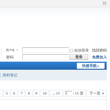
用户名
自动登录
找回密码
登录
密码
免费加入
快捷导航
记
雨村笔记
4
5
6
7
8
9
10
... 15
/ 15 页
下一页