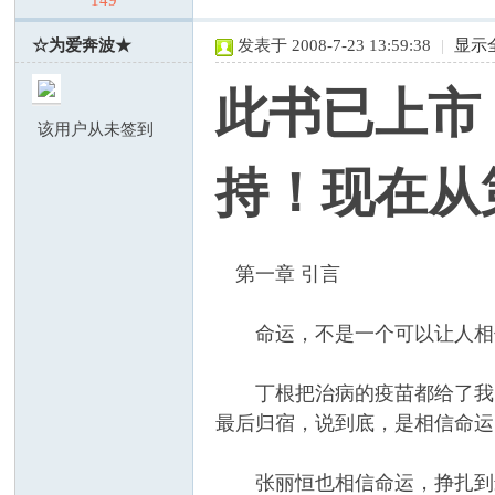
149
☆为爱奔波★
发表于 2008-7-23 13:59:38
|
显示
此书已上市
该用户从未签到
持！现在从
虎
第一章 引言
命运，不是一个可以让人相信
丁根把治病的疫苗都给了我，
最后归宿，说到底，是相信命运
论
张丽恒也相信命运，挣扎到最