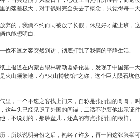
，当兵过惯了风险日子，心理上自然有所准备，而退役
里的落差极大，对于钱财完全失去了概念，只觉得每一
弃的，我俩不约而同被放了长假，休息好才能上班，这
俩也能想明白。
位不速之客突然到访，彻底打乱了我俩的平静生活。
上报道在内蒙古锡林郭勒盟多伦县，发现了中国第一大
是火山频繁地，有“火山博物馆”之称，这个巨大陨石坑
里，一个不速之客找上门来，自称是张丽恒的哥哥，叫
，这年头已经见识了外国的间谍，二话不说要他出示证
他，不说别的，那脸盘儿，还真的有点张丽恒的模样。
，所以说明身份之后，熟络了许多，再一问这张兴举可