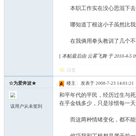
本职工作实在没心思混下去，
哪知道丁根这小子虽然比我出
在我俩用拳头教训了几个不长
[
本帖最后由 云雾飞舞 于 2010-4-5 0
回复
☆为爱奔波★
楼主
|
发表于 2008-7-23 14:01:21
和平年代的平民，经历过生与死
在乎金钱多少，只是珍惜每一天
该用户从未签到
而这两种情绪变化，都不能