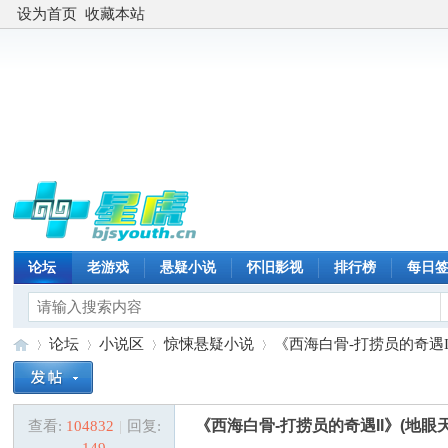
设为首页
收藏本站
论坛
老游戏
悬疑小说
怀旧影视
排行榜
每日
论坛
小说区
惊悚悬疑小说
《西海白骨-打捞员的奇遇II》
《西海白骨-打捞员的奇遇II》(地眼天
查看:
104832
|
回复:
星
»
›
›
›