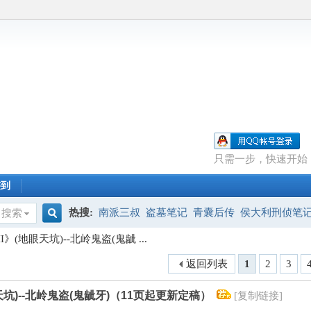
只需一步，快速开始
签到
热搜:
南派三叔
盗墓笔记
青囊后传
侯大利刑侦笔
搜索
搜
(地眼天坑)--北岭鬼盗(鬼龇 ...
返回列表
1
2
3
索
坑)--北岭鬼盗(鬼龇牙)（11页起更新定稿）
[复制链接]