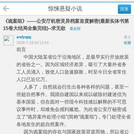
惊悚悬疑小说
回复
《诡案组》——公安厅机密灵异档案首度解密(最新实体书第
15卷大结局全集完结)--求无欲
看全部
andyqpg
楼主
2008-7-29 04:13:44
收藏
前言
中国大陆某省位于沿海地区，是最早实行开放政策
的省份之一。因为区域经济差异，吸引了大量外省务
工人员涌入，致使人口急速膨胀，时至今日全省常住
人口已近亿万。
人多了，自然就会衍生出各种各样的问题，甚至一
些超自然事件。我国自建国以来就以破除封建迷信为
基本国策，但在面对一些现今科技难以解释的不可思
议事件时，却难免会感到尴尬。为此省公安厅秘密成
立了“诡异案件处理小组”(简称“诡案组”)，专门处理全省
各地发生的超自然案件。
因为诡案组的存在与国家政策背道而驰，所以省公