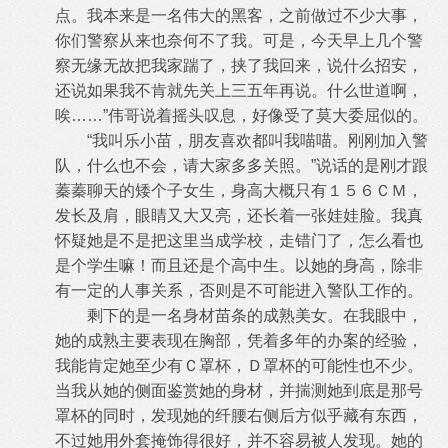
点。我本来是一名伟大的黑客，之
前做过不少大事，
你们警察从来也奈何不了我。可是，今天早上几个警
察无缘无故把我家踹了，挟了我回来，说什么招安，
还说如果我不肯就
先关上三五年再说。什么世道啊，
唉……”伟哥说着摇头叹息，好像受了莫大委屈似的。
“我叫乐小苗，朋友喜欢都叫我喵喵。刚刚加入警
队，什么也不会，请大家多多关照。”说话的是刚才跟
蓁蓁聊天的矮个子女生，身高大
概只有１５６ＣＭ，
发长及肩，眼睛又大又亮，还长着一张娃娃脸。我真
怀疑她是不是把这里当成学校，走错门了，怎么看也
是个学生嘛！而
且还是个高中生。以她的身高，除非
有一定的人事关系，否则是不可能进入警队工作的。
剩下的是一名身材苗条的成熟美女。在我眼中，
她的成熟主要表现在胸部，凭着多年的办案的经验，
我能肯定她至少有Ｃ罩杯，Ｄ罩杯的
可能性也不少。
当我从她的侧面鉴赏她的身材，并揣测她到底是那号
罩杯的同时，发现她的纤腰右侧后方似乎藏有东西，
不过她用外套掩饰得
很好，并不容易被人发现。她的