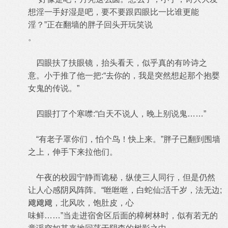
想淫一手好湿是吧，要不要跟四眼比一比谁更能
淫？”正在翻墙的胖子回头开玩笑说
。
四眼扶了扶眼镜，抬头看天，似乎真的有吟诗之
意。小于推了他一把:“去你的，我是突然想起那个抱婴
女鬼的传说。”
四眼打了个寒噤:“白天不说人，晚上别说鬼……”
“有老子罩你们，怕个鸟！快上来。”胖子已翻到围墙
之上，伸手下来拉他们。
午夜的校园宁静而诡秘，纵使三人同行，但是仍然
让人心感阴风阵阵。“咝咝咝，白蛇仙;活千岁，法无边;
飕飕飕，北风吹，饱肚皮，心
味鲜……”当走进宿舍区后面的樟树林时，似有若无的