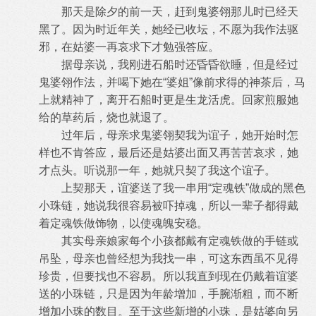
那天是除夕的前一天，赶到鬼婆翎那儿时已经天
黑了。因为时近年关，她经已收坛，不愿为我作法驱
邪，在姑婆一再哀求下才勉强答应。
据母亲说，我刚进石船时还昏昏欲睡，但是经过
鬼婆翎作法，并喝下她在“婆姐”像前求得的神茶后，马
上就精神了，离开石船时更是生
龙活虎。回家煎服她
给的草药后，烧也就退了。
过年后，母亲求鬼婆翎契我为谊子，她开始时怎
样也不肯答应，最后还是姑婆出面又再苦苦哀求，她
才点头。听说那一年，她就只契了我
这个谊子。
上契那天，谊婆送了我一串用“定魂铁”做成的黑色
小珠链，她说我很容易被吓掉魂，所以一辈子都得戴
着定魂铁做饰物，以使魂魄安稳
。
其实母亲娘家每个小孩都戴有定魂铁做的手链或
吊坠，母亲也曾经想为我找一串，可这东西虽不见得
珍贵，但要找也不容易。所以我直到
现在仍戴着谊婆
送的小珠链，只是因为年龄增加，手腕渐粗，而不断
增加小珠的数目。至于这些新增的小珠，是姑婆向另