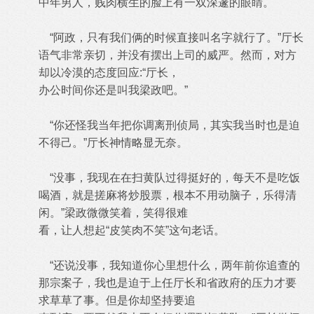
中年男人，贱肉横生的脸上有一双深邃的眼睛。
“阿政，只有我们俩的时候直接叫名字就行了。”厅长
语气非常亲切，并没有摆出上司的威严。然而，对方
却以冷漠的态度回应:“厅长，
办公时间你还是叫我梁政吧。”
“你还怪我当年把你调离刑侦局，其实我当时也是迫
不得己。”厅长神情略显无奈。
“没事，我现在在扫黄队过得挺好的，每天不是吃饭
喝酒，就是搓麻将炒股票，根本不用动脑子，乐得清
闲。”梁政微微笑着，笑得很难
看，让人想起“皮笑肉不笑”这句老话。
“还说没事，我知道你心里想什么，两年前你追查的
那宗案子，我也是迫于上任厅长和省政府的压力才要
求草草了事。但是你却坚持要追