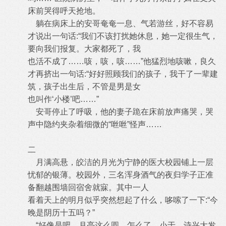
床前哭得呼天抢地。
躺在病床上的安哥奄奄一息、气若游丝，好不容易
才说出一句话:“我们不该打扰她休息，她一定很生气，
要向我们报复。大家都死了，我
也活不成了……咳，咳，咳……”他猛烈地咳嗽，良久
才再挤出一句话:“好好照顾我们的孩子，我干了一辈建
筑，孩子出生后，不管是男是女
也叫作‘小楼’吧……”
安哥停止了呼吸，他的妻子跪在床前放声痛哭，哭
声中隐约夹杂着细微的“咝咝”怪声……
二
月满高悬，皎洁的月光为宁静的医大校园铺上一层
忧郁的银薄。校园外，三名浑身酒气的夜归学子正准
备翻越围墙回宿舍就寐。其中一人
看着天上的明月似乎突然想起了什么，哆嗦了一下:“今
晚是阴历十五吗？”
“好像是吧，月亮这么圆。怎么了，小于，诗兴大发