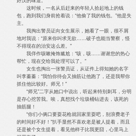
好汉的味道。
这时候，一名从后赶来的年轻人拾起地上的钱
包，跑到我们身前抢着说：“他偷了我的钱包。”他是失
主。
我掏出警员证向女生展示，她看了一眼，很不屑
地对我说：“原来你叫求无欲……破子也能当警察，怪
不得现在的治安这么差。”
我佯作咳嗽掩饰尴尬：“咳，咳……谢谢您的热心
帮忙，现在交给我处理可以了。”
女生也掏出一张警员证，从证件上得知她的名字
叫李蓁蓁：“我怕你待会又抽筋让他跑了，还是我帮你
抓住他比较好。师兄！”
“师兄”二字从她口中说出，听起来特别刺耳，分明
是存心挖苦我。唉，真想找个垃圾桶钻进去，该死的
抽筋腿！
“你们小俩口要耍花枪就回家里耍吧，别浪费老子
的时间好不好！”扒手显然不喜欢老是被人提着，而且
还是被个女生提着，看见他样子
比我更囧，心里马上