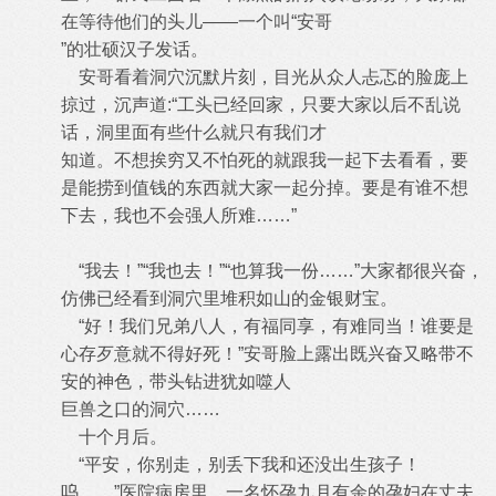
在等待他们的头儿——一个叫“安哥
”的壮硕汉子发话。
安哥看着洞穴沉默片刻，目光从众人忐忑的脸庞上
掠过，沉声道:“工头已经回家，只要大家以后不乱说
话，洞里面有些什么就只有我们才
知道。不想挨穷又不怕死的就跟我一起下去看看，要
是能捞到值钱的东西就大家一起分掉。要是有谁不想
下去，我也不会强人所难……”
“我去！”“我也去！”“也算我一份……”大家都很兴奋，
仿佛已经看到洞穴里堆积如山的金银财宝。
“好！我们兄弟八人，有福同享，有难同当！谁要是
心存歹意就不得好死！”安哥脸上露出既兴奋又略带不
安的神色，带头钻进犹如噬人
巨兽之口的洞穴……
十个月后。
“平安，你别走，别丢下我和还没出生孩子！
呜……”医院病房里，一名怀孕九月有余的孕妇在丈夫