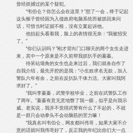
曾经
抓捕过的某个疑犯。
“韦伯仑？你怎么会在这里？”想了一会，终于记起
这头猴子曾经因为入侵政府电脑系统而被抓回来问
话，可惜当时证据不根，没有立案
起诉他。
他抬起头看着我，脸上的表情很无奈：“我被招安
了。”
“你们认识吗？”刚才背向门口聊天的两个女生走进
来，其中一个原来是不久前帮我抓扒手的蓁蓁。
待呆站墙角的女生也走来过后，我们就各自作了
自我介绍，最先开腔的是我：“小生姓求名无欲，加入
警队六年有余，之前在反扒队干体
力活。大家叫我阿
求好了。”
“我叫李蓁蓁，武警学校毕业，之前在武警队工作
了两年。”蓁蓁有意无意地瞥了我一眼，似乎是向我示
威。老实说，我并不觉得武警有
什么了不起的，不就
是一群只会动拳头不会动脑筋的苦力嘛！
“我真名叫韦伯仑，网友都叫伟哥，如果大家不介
意的话就叫我伟哥好了，反正我的年纪比你们大一点