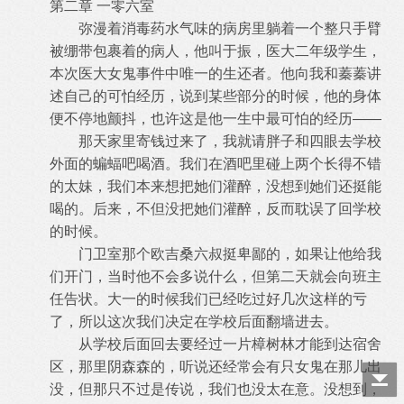
第二章 一零六室
弥漫着消毒药水气味的病房里躺着一个整只手臂
被绷带包裹着的病人，他叫于振，医大二年级学生，
本次医大女鬼事件中唯一的生还者。
他向我和蓁蓁讲
述自己的可怕经历，说到某些部分的时候，他的身体
便不停地颤抖，也许这是他一生中最可怕的经历——
那天家里寄钱过来了，我就请胖子和四眼去学校
外面的蝙蝠吧喝酒。我们在酒吧里碰上两个长得不错
的太妹，我们本来想把她们灌醉，没
想到她们还挺能
喝的。后来，不但没把她们灌醉，反而耽误了回学校
的时候。
门卫室那个欧吉桑六叔挺卑鄙的，如果让他给我
们开门，当时他不会多说什么，但第二天就会向班主
任告状。大一的时候我们已经吃过好
几次这样的亏
了，所以这次我们决定在学校后面翻墙进去。
从学校后面回去要经过一片樟树林才能到达宿舍
区，那里阴森森的，听说还经常会有只女鬼在那儿出
没，但那只不过是传说，我们也没太
在意。没想到，