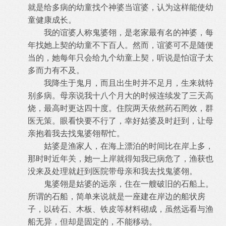
就是给多病的幼童找个神婆当谊婆，认为这样能使幼
童健康成长。
我的谊婆人称鬼婆翎，是老家最有名的神婆，每
年找她上契的幼童不下百人。然而，谊婆可不是随便
当的，她每年只会给九个幼童上契，
听说是怕谊子太
多而力有不及。
我降生于鬼月，而且出生时并不足月，生来就特
别多病。母亲说我十八个月大的时候连续发了三天高
烧，最高时更达四十度。住院两天依
然药石罔效，群
医无策。眼看快要不行了，幸好姑婆及时赶到，让母
亲抱着我去找鬼婆翎帮忙。
姑婆是渔家人，在海上漂泊的时间比在岸上多，
那时时近年关，她一上岸就得知我已病危了，渔获也
没来及处理就赶到医院带母亲和我去
找鬼婆翎。
鬼婆翎是姑婆的远亲，住在一艘破旧的石船上。
所谓的石船，简单来说就是一座建在岸边的船状房
子，以砖石、木板、铁皮等材料砌成，
虽然远看与渔
船无异，但却是固定的，不能移动。