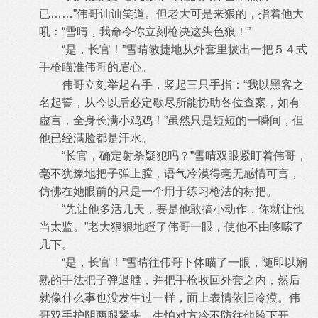
已……”伟哥讪讪笑道。但老大可是来狠的，指着他大
吼：“雪晴，我命令你立刻枪决这头色
狼！”
“是，长官！”雪晴敏捷地从外套里拔出一把５４式
手枪瞄准伟哥的眉心。
伟哥立刻举起右手，竖起三只手指：“我以黑客之
名起誓，从今以后必定歇尽所能协助各位查案，如有
虚言，全身长满小鸡鸡！”虽然只
是短短的一瞬间，但
他已经满脸都是汗水。
“长官，确定射杀疑犯吗？”雪晴双眼紧盯着伟哥，
毫不犹豫地把子弹上膛，语气冷漠得毫无感情可言，
仿佛在她眼前的只是一个用于练
习枪法的标把。
“先让他多活几天，要是他敢搞小动作，你就让他
当太监。”老大狠狠地瞪了伟哥一眼，使他不由哆嗦了
几下。
“是，长官！”雪晴往伟哥下体瞄了一眼，随即以娴
熟的手法把子弹退膛，并把手枪收回外套之内，然后
就像什么事也没发生过一样，面
上表情依旧冷漠。伟
哥双手护阴两腿紧夹，生怕对方冷不防往他胯下开