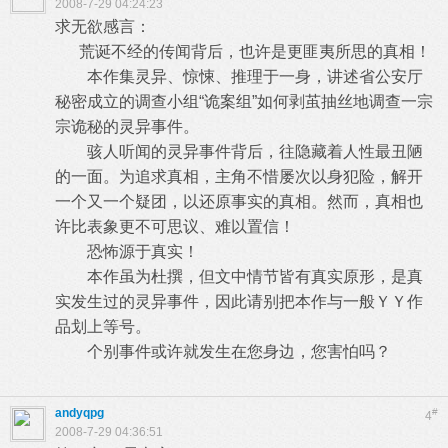
2008-7-29 04:24:23
求无欲感言：
荒诞不经的传闻背后，也许是更匪夷所思的真相！
本作集灵异、惊悚、推理于一身，讲述省公安厅
秘密成立的调查小组“诡案组”如何剥茧抽丝地调查一宗
宗诡秘的灵异事件。
骇人听闻的灵异事件背后，往隐藏着人性最丑陋
的一面。为追求真相，主角不惜屡次以身犯险，解开
一个又一个疑团，以还原事实的真相。然而，真相也
许比表象更不可思议、难以置信！
恐怖源于真实！
本作虽为杜撰，但文中情节皆有真实原形，是真
实发生过的灵异事件，因此请别把本作与一般ＹＹ作
品划上等号。
个别事件或许就发生在您身边，您害怕吗？
andyqpg
#
4
2008-7-29 04:36:51