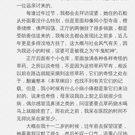
一位远亲讨来的。
每逢过年过节，我都会去拜访谊婆，她住的石船
从外面看没什么特别，但是里面却像间小型寺庙，檀
香绕缭，佛声回荡。正厅的两侧挂了
很多锦旗，都是
受助善信送来的，我每次去都会发现比之前多，近几
年更是多得没地方挂了。这大概与社会风气有关，因
为我还小的时候，谊
婆可是被视之为“牛鬼蛇神”。
正厅后面有个小仓库，里面放满各种各样奇怪的
草药。之所以说奇怪，不是因为这些草药罕有，相反
以前在路边就能采摘到这些草药，它
们的奇怪之处在
于，翻遍整本《本草纲目》也找不到有关它们的记
载。但是，我小时候有什么小病小痛都是靠它们来治
好的。说来也奇怪，母
亲说我自上契之后就很少生
病，偶尔感冒流鼻涕之类的，问谊婆要点草药烧水喝
马上就能痊愈了。而在此之前，我呆在医院的时间不
见得比呆
在家里少。
大概在我十一二岁的时候，过年前去探望谊婆，
她看着我沉默了很久，然后长叹一口气，语重心沉地