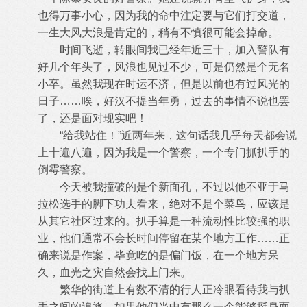
也得万事小心，因为我的命中注定要与它们打交道，
一生大风大浪是
肯定的，稍有不慎很可能会掉命。
时间飞逝，转眼间我已经年近三十，加入警队有
好几个年头了，风浪也见过不少，可是仍然是个无名
小卒。虽然我现在时运不济，但是以
前也有过风光的
日子……唉，好汉不提当年勇，过去的事情不说也罢
了，还是面对现实吧！
“给我站住！”近两年来，这句话我几乎每天都会说
上十遍八遍，因为我是一个警察，一个专门抓扒手的
倒霉警察。
今天被我撞破的是个新面孔，不过以他不亚于马
拉松选手的脚下功夫看来，绝对不是个菜鸟，应该是
从其它社区过来的。扒手算是一种流
动性比较强的职
业，他们通常不会长时间停留在某个地方工作……正
确来说是作案，毕竟吃的是偏门饭，在一个地方呆
久，血光之灾自然会找
上门来。
繁华的街道上有数不清的行人正冷眼看待我与扒
手之间的追逐，如果他们当中有那么一个能够挺身而