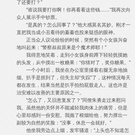
了还要打？”
“谁说我要打你啊！你再看看这些钱……”我再次向
众人展示手中钞票。
“是真的？怎么回事了？”他大感莫名其妙。刚才一
直把我当成小丑看待的蓁蓁也投来疑惑的眼神。
正当众人议论纷纷的时候，突然有个小女孩兴奋
地叫起来：“警察叔叔原来是个魔术师耶！”
我得意地笑着，走到小女孩身前蹲下轻轻抚摸她
的头发，从中摸出一枚糖果：“你猜对了，奖你糖果。”
一个小时后，我坐在办公室里揉着右腿无奈地抽
烟。扒手是抓到了，但失主却“失踪”了，这种情况每天
都在发生，结果当然是扒手拍拍
屁股走人。这也许是
治安难以改善的主要原因之一。
“怎么了，又旧患复发了？”同僚朱勇走过来慰问
我。虽然他的关怀并不能减轻我肉体上的痛苦，但是
心里却感到一份安慰。我抛了根烟
给他，努力撑出一
副较为自然的笑脸：“没事，休息一会就好。”
他坐我旁边点上烟，发牢骚道：“上头也不知道怎