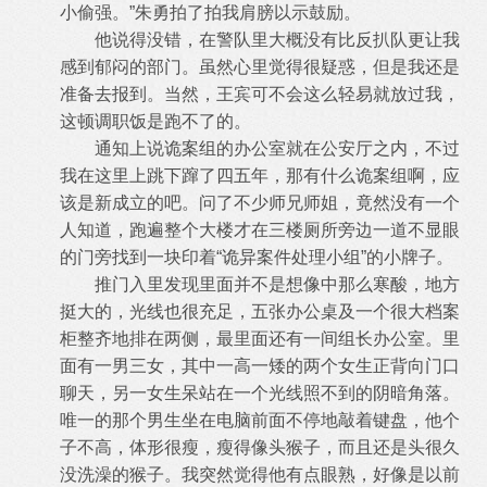
小偷强。”朱勇拍了拍我肩膀以示鼓励。
他说得没错，在警队里大概没有比反扒队更让我
感到郁闷的部门。虽然心里觉得很疑惑，但是我还是
准备去报到。当然，王宾可不会这么
轻易就放过我，
这顿调职饭是跑不了的。
通知上说诡案组的办公室就在公安厅之内，不过
我在这里上跳下蹿了四五年，那有什么诡案组啊，应
该是新成立的吧。问了不少师兄师姐
，竟然没有一个
人知道，跑遍整个大楼才在三楼厕所旁边一道不显眼
的门旁找到一块印着“诡异案件处理小组”的小牌子。
推门入里发现里面并不是想像中那么寒酸，地方
挺大的，光线也很充足，五张办公桌及一个很大档案
柜整齐地排在两侧，最里面还有一间
组长办公室。里
面有一男三女，其中一高一矮的两个女生正背向门口
聊天，另一女生呆站在一个光线照不到的阴暗角落。
唯一的那个男生坐在
电脑前面不停地敲着键盘，他个
子不高，体形很瘦，瘦得像头猴子，而且还是头很久
没洗澡的猴子。我突然觉得他有点眼熟，好像是以前