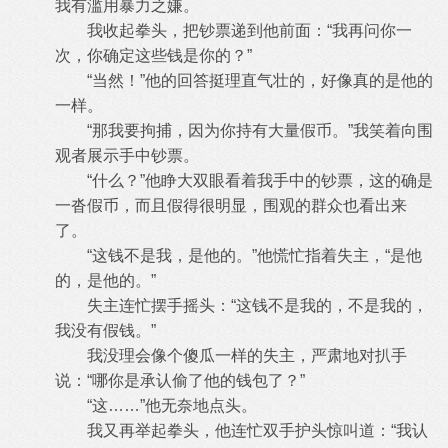
我有滥用暴力之嫌。
我收起拳头，把钞票递到他前面：“我再问你一
次，你确定这些钱是你的？”
“当然！”他的回答挺理直气壮的，好像真的是他的
一样。
“那我要拘捕，因为你持有大量假币。”我笑着向围
观者展示手中钞票。
“什么？”他睁大双眼看着我手中的钞票，这的确是
一沓假币，而且假得很明显，围观的群众也看出来
了。
“这钱不是我，是他的。”他慌忙指着失主，“是他
的，是他的。”
失主连忙摆手摇头：“这钱不是我的，不是我的，
我没有假钱。”
我没理会像个傻瓜一样的失主，严肃地对扒手
说：“哪你是承认偷了他的钱包了？”
“这……”他无奈地点头。
我又再举起拳头，他连忙双手护头惊叫道：“我认