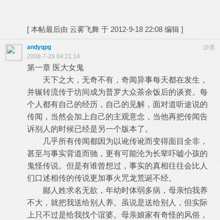
[
本帖最后由 云雾飞舞 于 2012-9-18 22:08 编辑
]
andyqpg
沙发
2008-7-29 04:21:14
第一章 医大女鬼
天下之大，无奇不有，奇闻异事每天都在发生，
并辗转流传于坊间成为普罗大众茶余饭后的谈资。每
个人都有自己的经历，自己的见解，
面对道听途说的
传闻，当然会加上自己的主观意念，当他再把传闻告
诉别人的时候已经是另一个版本了。
几乎所有传闻都因为以讹传讹而变得面目全非，
甚至与事实背道而驰，更有可能沦为长辈吓嘘小孩的
鬼怪传说。但是有谁曾想过，事实的
真相往往会比人
们口述相传的传说更加事火咒龙荒诞不经。
鄙人姓求名无欲，年幼时体弱多病，母亲怕我养
不大，就把我送给别人养。虽说是送给别人，但实际
上只不过是给我找个谊婆。母亲娘家
有奇怪的风俗，