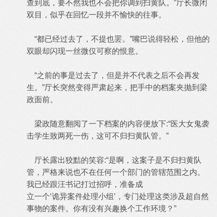
查到底，要不然我也不会把你调到扫黄队。”厅长微闭
双目，似乎在回忆一段并不愉快的往事。
“都已经过去了，不提也罢。”嘴巴说得轻松，但他的
双眼却闪现一丝微仅可察的恨意。
“之前的事是过去了，但是并不代表之后不会再发
生。”厅长突然变得严肃起来，把手中的档案夹抛到梁
政面前。
梁政随意翻阅了一下档案的内容便放下:“医大女鬼袭
击学生致两死一伤，这可不归扫黄队管。”
厅长露出狡黠的笑容:“是啊，这案子是不归扫黄队
管，严格来说也不在任何一个部门的管辖范围之内。
我已经跟汪书记打过招呼，准备成
立一个‘诡异案件处理小组’，专门处理这类涉及超自然
事物的案件。你有没有兴趣换个工作环境？”