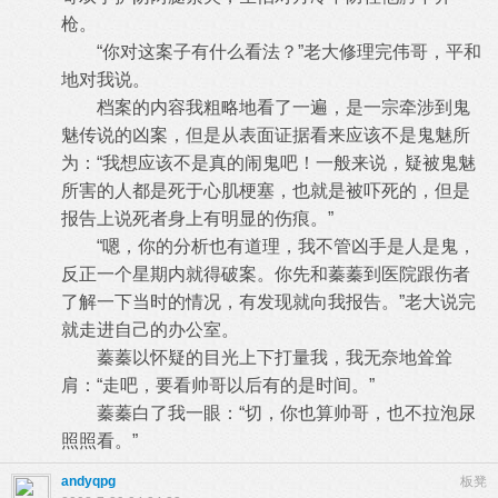
枪。
“你对这案子有什么看法？”老大修理完伟哥，平和
地对我说。
档案的内容我粗略地看了一遍，是一宗牵涉到鬼
魅传说的凶案，但是从表面证据看来应该不是鬼魅所
为：“我想应该不是真的闹鬼吧！一
般来说，疑被鬼魅
所害的人都是死于心肌梗塞，也就是被吓死的，但是
报告上说死者身上有明显的伤痕。”
“嗯，你的分析也有道理，我不管凶手是人是鬼，
反正一个星期内就得破案。你先和蓁蓁到医院跟伤者
了解一下当时的情况，有发现就向
我报告。”老大说完
就走进自己的办公室。
蓁蓁以怀疑的目光上下打量我，我无奈地耸耸
肩：“走吧，要看帅哥以后有的是时间。”
蓁蓁白了我一眼：“切，你也算帅哥，也不拉泡尿
照照看。”
andyqpg
板凳