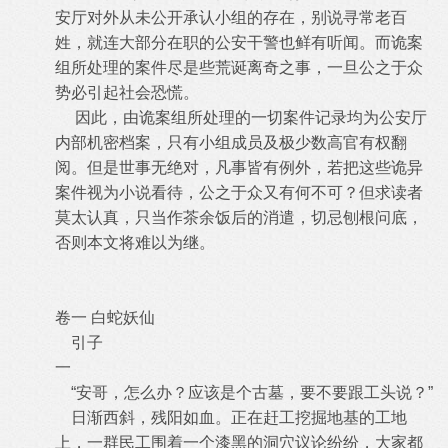
安厅对外从未公开承认小组的存在，别说寻常老百
姓，就连大部分在职的公安干警也鲜有听闻。而诡案
组所处理的案件尽是些荒诞离奇之事，一旦公之于众
势必引起社会恐慌。
因此，由诡案组所处理的一切案件记录均为公安厅
内部机密档案，只有小组成员及极少数高官有权翻
阅。但是世事无绝对，凡事皆有例外，若把这些诡异
案件视为小说看待，公之于众又有何不可？但求读者
莫太认真，只当作茶余饭后的消遣，切忌刨根问底，
否则本文将难以为继。
卷一 白蛇妖仙
引子
一
“安哥，怎么办？应该是个古墓，要不要跟工头说？”
日渐西斜，残阳如血。正在赶工挖掘地基的工地
上，一群民工围着一个漆黑的洞穴议论纷纷，大家都