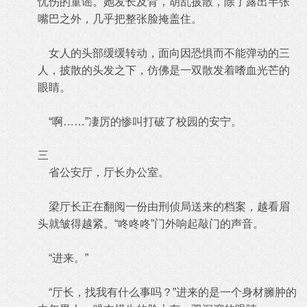
忧伤的童谣。她发长及背，胡乱披散，除了露出半张
嘴巴之外，几乎把整张脸掩盖住。
女人的头部缓缓转动，面向因恐惧而不能弹动的三
人，披散的头发之下，仿佛是一双散发着嗜血光芒的
眼睛。
“啊……”凄厉的惨叫打破了校园的安宁。
三
省公安厅，厅长办公室。
梁厅长正在翻阅一份由刑侦局送来的档案，越看眉
头就皱得越紧。“咚咚咚”门外响起敲门的声音。
“进来。”
“厅长，找我有什么事吗？”进来的是一个身材臃肿的