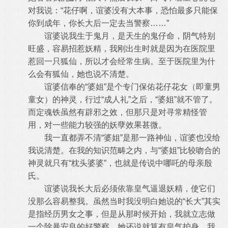
对我说：“花仔啊，谊婆没有大本事
，恐怕最多只能保
你到成年，你长大后一定去当警察……”
谊婆说我生于鬼月，是天生的鬼仔命，阴气特别
旺盛，容易招惹妖精，我刚出生时就是因为在医院里
惹回一只狐仙，所以才会经常生病。
至于医院里为什
么会有狐仙，她也说不清楚。
谊婆信奉的“婆姐”是个专门保佑花仔花女（即童男
童女）的神灵，行过“成人礼”之后，“婆姐”就不管了。
而定魂铁虽然有辟邪之效
，但那只是对寻常精怪管
用，对一些能力较强的妖孽效果甚微。
我一直都弄不清“婆姐”是那一路神仙，谊婆也没给
我说清楚。在我的知识范畴之内，与“婆姐”比较吻合的
神灵就只有“枕头婆婆”，
也就是传说中哪吒的母亲殷
氏。
谊婆说我长大后必须依靠皇气逼退妖精，使它们
没那么容易整我。虽然当时我没明白她说的“长大”其实
是指经历男女之事，但是从那时
候开始，我就立志做
一个除暴安良的好警察。她还说就算有皇气护身，我