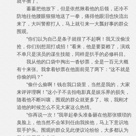
就平衡了。
蓁蓁把他放下，但是依然揪着他的后领，还冷不
防地往他腰眼狠狠地送了一拳，痛得他眼泪也快流出
来了，大叫警察打人，马上就引来一
大瓢好事的群众
围观。
“你们以为自己是条子就很了不起啊！我又没偷没
抢，你们别想屈打成招！”看来，他是要耍赖了，演戏
不单只是演员的谋生技能，同样
是扒手的必修科目。
我从他的口袋中掏出一沓钞票，全是一百元大概
有十来张。我拿着钞票在他面前晃了两下：“这不就是
你偷的吗？”
“偷什么偷啊！钱在我口袋里，当然是我的，大家
来评评理啊！”这小子不去拍电影真是娱乐界的损失，
随着他不断叫嚷，围观的群众就
更多了。唉，我刚才
追他的时候怎么不见大家这么热情。
“你再说一次！”我举起拳头准备砸在他那张猥琐的
臭脸上，他当然不会笨到任由我挨他，马上下意识地
双手护头。围观的群众见此便议
论纷纷，大多都认为