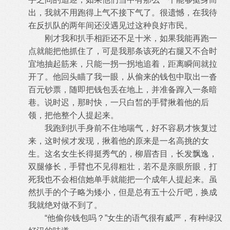
出，我就不用跑得上气不接下气了。
很遗憾，在我待
在反扒队的两年间还没遇见过这种良好市民。
刚才我和扒手相距还不足十米，如果我能再跑一
点就能把他抓住了，可是我那条该死的右腿又不合时
宜地抽起筋来，只能一拐一拐地追着
，距离瞬间就拉
开了。他回头瞄了我一眼，从偷来的钱包中取出一沓
百元钞票，随即把钱包丢在地上，并准备蹿入一条暗
巷。说时迟，那时快
，一只白皙的手臂揪着他的后
领，把他整个人提起来。
我跑到扒手身前不住地喘气，好不容易才恢复过
来，这时候才发现，揪着他的原来是一名高挑的女
生。这名女生长得挺秀气的，柳眉杏目
，长发飘逸，
双腿修长，手臂也不见得粗壮，若不是亲眼所眼，打
死我也不会相信她单手就能把一个成年人提起来。虽
然扒手的个子略为矮小
，但是总有五十公斤吧，换成
我就绝对做不到了。
“他偷你钱包吗？”女生的语气很有威严，有种绿汉