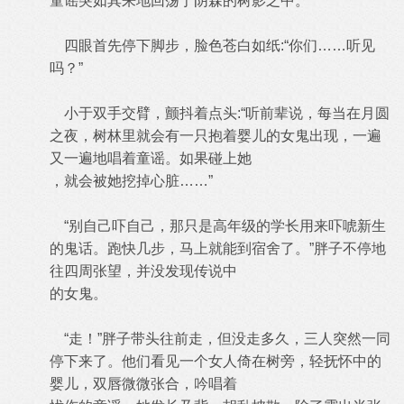
童谣突如其来地回荡于阴森的树影之中。
四眼首先停下脚步，脸色苍白如纸:“你们……听见
吗？”
小于双手交臂，颤抖着点头:“听前辈说，每当在月圆
之夜，树林里就会有一只抱着婴儿的女鬼出现，一遍
又一遍地唱着童谣。如果碰上她
，就会被她挖掉心脏……”
“别自己吓自己，那只是高年级的学长用来吓唬新生
的鬼话。跑快几步，马上就能到宿舍了。”胖子不停地
往四周张望，并没发现传说中
的女鬼。
“走！”胖子带头往前走，但没走多久，三人突然一同
停下来了。他们看见一个女人倚在树旁，轻抚怀中的
婴儿，双唇微微张合，吟唱着