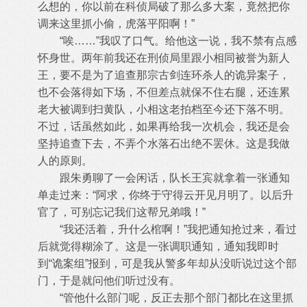
么想的，你以前在科侦局破了那么多大案，竟然把你
调来这里抓小偷，虎落平阳啊！”
“唉……”我叹了口气。给他这一说，我不禁有点感
怀身世。两年前我还在刑侦局里跟小相同被誉为新人
王，要不是为了追查那宗古剑连
环杀人的诡异案子，
也不会落得如下场，不但差点就保不住右腿，还连累
老大被调到扫黄队，小相这老拍档至今还下落不明。
不过，话虽然如
此，如果再给我一次机会，我还是会
坚持追查下去，不弄个水落石出绝不罢休。这是我做
人的原则。
跟朱勇聊了一会闲话，队长王宾就拿着一张通知
单走过来：“阿求，你终于守得云开见月明了。以后升
官了，可别忘记我们这帮兄弟哦！
”
“我还活着，升什么棺啊！”我把通知抢过来，看过
后就觉得糊涂了。这是一张调职通知，通知我即时
到“诡案组”报到，可是我从警多
年却从没听说过这个部
门，于是就问他们听过没有。
“管他什么部门呢，反正去那个部门都比在这里抓