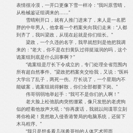
表情很冷漠，一开口更像下雪一样冷：“我叫原雪晴，
从枪械鉴证组调来的……”
雪晴刚开口，就有人推门进来了，来人是一名肥
胖的中年男人，他拿着一个档案夹向我们走来：“人都
到齐了，我叫梁政，从现在起就是
你们组长。”
梁政，一个久违的名字，我早就想到是他把我调
来的：“老大，你不是在扫黄队过得挺滋润的吗，这个
诡案组到底是什么回事啊？”
“诡案组是厅长下令成立的，专门处理全省范围内
所有超自然事件。”梁政把档案夹交给我，又说：“医科
大学出了乱子，两死一伤。厅
长说了，一个星期内不
能破案，诡案组就得解散，你们全部都要下岗。”
伟哥弱弱地举起手：“我可不是你们的人啊！”
老大脸上松弛肌肉突然绷紧，像只发怒的老虎狗
似的瞪着他放声大吼：“你再废话，我就以间谍罪立刻
将你枪毙！竟然敢入侵香港警局的
电脑系统，还留下
木马程序。”
“我只是想多看几张希哥拍的人体艺术照而