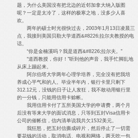
题，为什么美国没有把北边的近邻加拿大纳入版图
呢？一定是太冷了，这样的极寒之地，没多少人喜
欢。
两年的硕士时光很快过去，2003年1月13日凌晨三
点，我接到美国贝勒大学道西&#8226;拉尔夫教授的电
话。
“你是金楠溪吗？我是道西&#8226;拉尔夫。”
“道西教授，你好！”听到他的声音，我手忙脚乱地
从床上蹦起来。
阿尔伯塔大学两年心理学培养，完全没有把我培
养成心平气和的人。毕业半年内，银行卡里只剩下
312.12元，没钱的日子让人发狂，我不敢动用银行里
的一分钱，只能用信用卡赊帐。
我用信用卡付了五所美国大学的申请费，两个月
后没有等来大学的面试消息，只等到五封Visa信用卡
公司的催帐信，信内清单说我共欠1532美元。
我狂怒，把五封信撕成碎片，然后停止了一切需
要花钱的活动，取消电话、电视和网络，两天吃一包