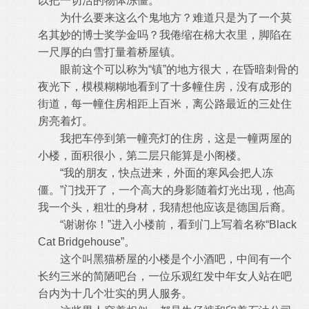
以把一切活的物体冻僵。
为什么要来这么个鬼地方？难道只是为了一个莫
名其妙的博士奖学金吗？我倦缩在棉大衣里，脚陷在
一尺厚的白雪打量着桥屋镇。
眼前这个可以称为“镇”的地方很大，在昏暗刺骨的
夜光下，模模糊糊地看到了十多幢住房，没有成形的
街道，每一幢住房相距上百米，离公路最近的三处住
房亮着灯。
我把车停到第一幢亮灯的住房，这是一幢两屋的
小楼，面积很小，第二层只能算是小阁楼。
“我的朋友，快点进来，外面的寒风会把人冻
僵。”门找开了，一个高大的身影随着灯光出现，他高
我一个头，粗壮的身材，我猜想他应该是德国后裔。
“谢谢你！”进入小楼前，看到门上写着名称“Black
Cat Bridgehouse”。
这个叫黑猫桥屋的小楼是个小酒吧，中间有一个
长约三米的简陋吧台，一位乐观红发中年女人站在吧
台内为十几个壮实的男人服务。