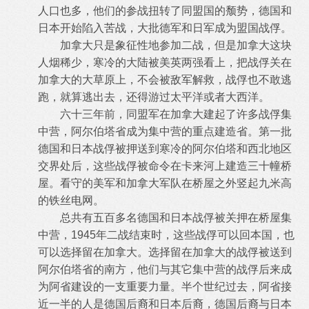
人口也多，他们的参战扭转了同盟国的颓势，德国和
日本开始陷入苦战，大批德军和日军成为盟国战俘。
加拿大只是象征性地参加二战，但是加拿大这块
人烟稀少，寒冷的大陆被美英两强看上，把战俘关在
加拿大的大草原上，不会被敌军解救，战俘也不敢逃
跑，就算逃出去，还得游过太平洋或者大西洋。
六十三年前，同盟军在加拿大建起了许多战俘集
中营，阿尔伯塔省成为集中营的重点建造省。第一批
德国和日本战俘被押送到寒冷的阿尔伯塔和西北地区
交界处后，这些战俘被命令在卡来河上建造三十幢桥
屋。看守的美军和加拿大军队在桥屋之外竖起九米高
的铁丝电网。
总共有五百多名德国和日本战俘被关押在桥屋集
中营，1945年二战结束时，这些战俘可以回本国，也
可以选择留在加拿大。选择留在加拿大的战俘被送到
阿尔伯塔省的南方，他们与其它集中营的战俘后来成
为阿省建设的一支重要力量。半个世纪过去，阿省接
近一半的人是德国后裔和日本后裔，德国后裔与日本