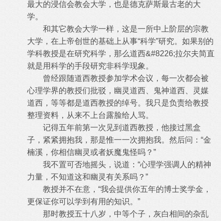
最大的浸信会教会大学，也是德克萨斯最古老的大
学。
和其它教会大学一样，这是一所中上阶层的宗教
大学，在上帝创世的基础上从事“科学”研究。如果别的
学科教授是在研究科学，那么道西&#8226;拉尔夫简直
就是用科学的手段研究非科学现象。
曾经跟随道西教授参加学术会议，每一次都会被
心理学界的教授们批驳，幽灵道西、鬼神道西、灵媒
道西，等等都是道西教授的绰号。我只是负责给教授
整理资料，从来不上台露脸给人骂。
记得五年前第一次见到道西教授，他接过黑盒
子，紧紧拥抱我，那是惟一一次拥抱我。然后问：“金
楠溪，你相信幽灵或者妖魔鬼怪吗？”
我不置可否地摇头，说道：“心理学强调人的精神
力量，不知道这和幽灵有关系吗？”
教授并不在意，“我会提供你五年的博士奖学金，
更保证你可以学到有用的知识。”
那时教授五十八岁，中等个子，灰白相间的杂乱