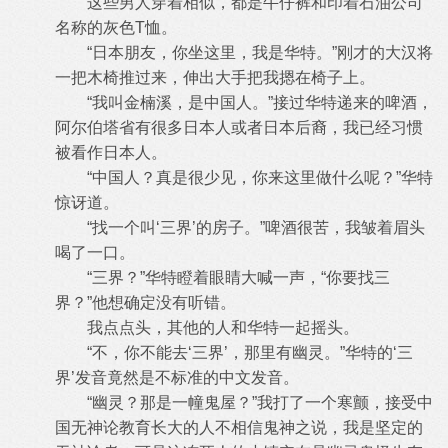
这些男人穿着相似，都是牛仔裤和印着石油公司
名称的灰色T恤。
“日本朋友，你坐这里，我是华特。”刚才的大汉将
一把木椅推过来，伸出大手把我摁在椅子上。
“我叫金楠溪，是中国人。”接过华特递来的啤酒，
阿尔伯塔省有很多日本人或者日本后裔，我已经习惯
被看作日本人。
“中国人？真是很少见，你来这里做什么呢？”华特
惊讶道。
“找一个叫‘三界’的房子。”啤酒很苦，我皱着眉头
喝了一口。
“三界？”华特瞪着眼睛大喊一声，“你要找三
界？”他想确定没有听错。
我点点头，其他的人和华特一起摇头。
“不，你不能去‘三界’，那里有幽灵。”华特的‘三
界’发音竟然是不标准的中文发音。
“幽灵？那是一幢鬼屋？”我打了一个寒颤，接受中
国无神论教育长大的人不相信鬼神之说，我是坚定的