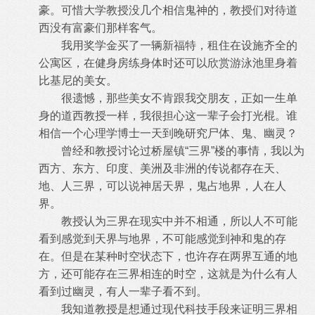
豪。可惜大学教授没几个相信鬼神的，教授们对待道
西没有富豪们那样客气。
我用奖学金买了一辆新福特，租住在设施齐全的
公寓区，在健身房练身体时还可以欣赏游泳池里身着
比基尼的美女。
很遗憾，那些美女不肯跟我交朋友，正如一生单
身的道西教授一样，我很担心这一辈子会打光棍。谁
相信一个心理学博士一天到晚研究尸体、鬼、幽灵？
曾经和教授讨论过桥屋镇“三界”楼的事情，我以为
西方、东方、印度、美洲及非洲的传说都存在天、
地、人三界，可以说神居天界，鬼占地界，人在人
界。
教授认为三界在现实中并不相通，所以人不可能
看到感觉到天界与地界，不可能感觉到神和鬼的存
在。但是在某种时空状态下，也许存在两界互通的地
方，还可能存在三界相连的时空，这就是为什么有人
看到过幽灵，有人一辈子看不到。
我知道教授是想通过现代科技手段来证明三界相