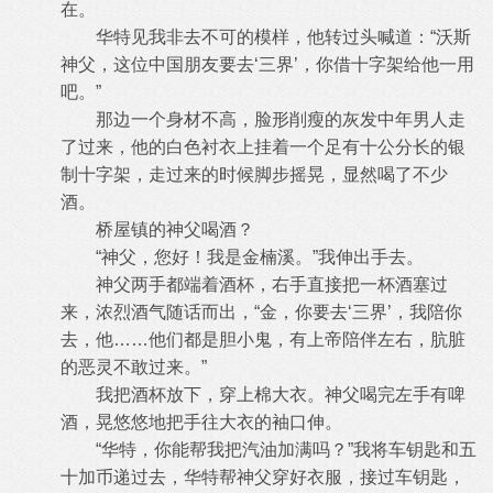
在。
华特见我非去不可的模样，他转过头喊道：“沃斯
神父，这位中国朋友要去‘三界’，你借十字架给他一用
吧。”
那边一个身材不高，脸形削瘦的灰发中年男人走
了过来，他的白色衬衣上挂着一个足有十公分长的银
制十字架，走过来的时候脚步摇晃，显然喝了不少
酒。
桥屋镇的神父喝酒？
“神父，您好！我是金楠溪。”我伸出手去。
神父两手都端着酒杯，右手直接把一杯酒塞过
来，浓烈酒气随话而出，“金，你要去‘三界’，我陪你
去，他……他们都是胆小鬼，有上帝陪伴左右，肮脏
的恶灵不敢过来。”
我把酒杯放下，穿上棉大衣。神父喝完左手有啤
酒，晃悠悠地把手往大衣的袖口伸。
“华特，你能帮我把汽油加满吗？”我将车钥匙和五
十加币递过去，华特帮神父穿好衣服，接过车钥匙，