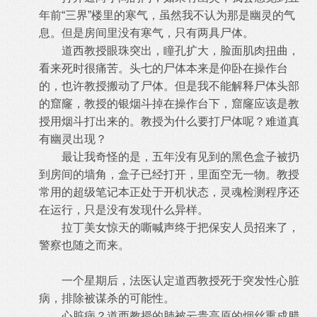
年前“三界”楼里的寒气，虽然我不认为那是幽灵的气
息。但是房间里没有寒气，只有两具尸体。
道西教授眼珠突出，瞳孔扩大，脸面肌肉扭曲，
看来死时很痛苦。头七的尸体本来是仰卧在操作台
的，也许教授搬动了尸体。但是我不能解释尸体头部
的窟窿，教授的银烟斗掉在操作台下，窟窿应该是教
授用烟斗打出来的。教授为什么要打尸体呢？难道真
有幽灵出现？
最让我奇怪的是，五年没有见到的黑色盒子被扔
到房间的墙角，盒子已经打开，里面空无一物。教授
常用的超级笔记本正处于开机状态，灵魂检测程序还
在运行，只是没有发现什么异样。
拉丁美女惊天的嘶喊声终于把保安人员招来了，
警察也随之而来。
一个星期后，法医认定道西教授死于突发性心脏
病，排除被谋杀的可能性。
心脏病？道西教授的肺被云贵高原的烟丝熏成腊