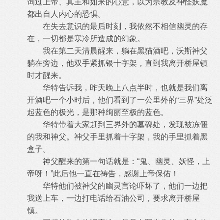
询过上帝、真主和如来的心意，以为宗教及神怪妖魔
都出自人内心的恐惧。
在失去意识的最后时刻，我依然不相信幽灵的存
在，一切都是寒冷所造成的幻象。
我在第二天清晨醒来，躺在黑猫酒吧，沃斯神父
躺在旁边，他双手紧抓银十字架，直到我离开桥屋镇
时才醒来。
华特告诉我，昨天晚上八点半时，也就是我们离
开酒吧一个小时后，他们看到了一公里外的“三界”处泛
起蓝色的极光，是那种绚丽至极的蓝色。
华特带着大家赶到三界外的墓碑处，发现被冻僵
的我和神父。神父手里抓着十字架，我的手里抓着黑
盒子。
神父醒来的第一句话就是：“鬼、幽灵、妖怪，上
帝呀！”此后他一直在祷告，感谢上帝保佑！
华特他们被神父的幽灵言论吓坏了，他们一边把
我送上车，一边打电话给石油公司，要求离开桥屋
镇。