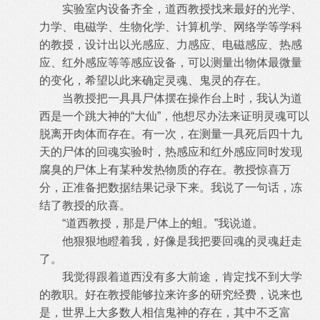
实验室内设备齐全，道西教授找来最好的光学、
力学、电磁学、生物化学、计算机学、网络学等学科
的教授，设计出以光感应、力感应、电磁感应、热感
应、红外感应等等感应设备，可以测量出物体最微量
的变化，希望以此来确定灵魂、鬼灵的存在。
当教授把一具具尸体摆在操作台上时，我认为道
西是一个跳大神的“大仙”，他想尽办法来证明灵魂可以
脱离开肉体而存在。有一次，在测量一具死后四十九
天的尸体的回魂实验时，热感应和红外感应同时发现
腐臭的尸体上有某种发热物质的存在。教授惊喜万
分，正准备把数据结果记录下来。我说了一句话，冻
结了教授的欣喜。
“道西教授，那是尸体上的蛆。”我说道。
他狠狠地瞪着我，好像是我把要回魂的灵魂赶走
了。
我觉得跟着道西没有多大前途，肯定找不到大学
的教职。好在教授能够拉来许多的研究经费，说来也
是，世界上大多数人相信鬼神的存在，其中不乏富