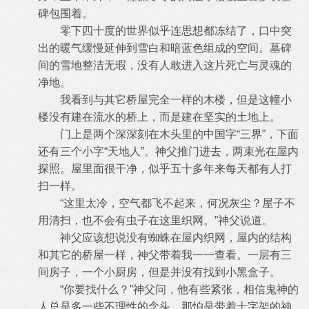
碑包围着。
零下四十度的世界似乎连思想都冻结了，口中突
出的暖气缓慢延伸到雪白和暗蓝色组成的空间。墓碑
间的雪地整洁无瑕，没有人敢进入这片死亡与灵魂的
净地。
我看到与其它桥屋完全一样的木楼，但是这幢小
楼没有建在流水的桥上，而是建在坚实的土地上。
门上是两个深深刻在木头里的中国字“三界”，下面
还有三个小字“天地人”。神父推门进去，两束光在屋内
探照。屋里面很干净，似乎五十多年来每天都有人打
扫一样。
“这里太冷，空气都飞不起来，何况灰尘？屋子不
用清扫，也不会有虫子在这里织网。”神父说道。
神父应该想说没有蜘蛛在屋内织网，屋内的结构
和其它的桥屋一样，神父带着我一一查看。一层有三
间房子，一个小厨房，但是并没有找到小黑盒子。
“你要找什么？”神父问，他有些紧张，相信鬼神的
人总是多一些不理性的念头，那怕是带着十字架的神