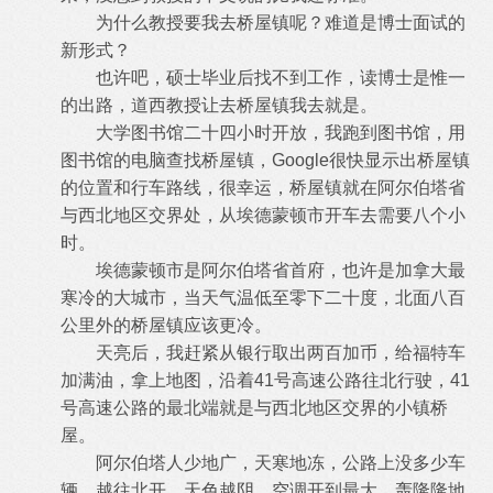
为什么教授要我去桥屋镇呢？难道是博士面试的
新形式？
也许吧，硕士毕业后找不到工作，读博士是惟一
的出路，道西教授让去桥屋镇我去就是。
大学图书馆二十四小时开放，我跑到图书馆，用
图书馆的电脑查找桥屋镇，Google很快显示出桥屋镇
的位置和行车路线，很幸运，桥屋镇就在阿尔伯塔省
与西北地区交界处，从埃德蒙顿市开车去需要八个小
时。
埃德蒙顿市是阿尔伯塔省首府，也许是加拿大最
寒冷的大城市，当天气温低至零下二十度，北面八百
公里外的桥屋镇应该更冷。
天亮后，我赶紧从银行取出两百加币，给福特车
加满油，拿上地图，沿着41号高速公路往北行驶，41
号高速公路的最北端就是与西北地区交界的小镇桥
屋。
阿尔伯塔人少地广，天寒地冻，公路上没多少车
辆，越往北开，天色越阴。空调开到最大，轰隆隆地