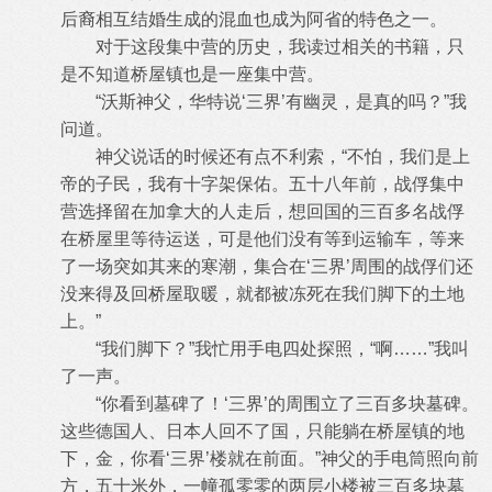
后裔相互结婚生成的混血也成为阿省的特色之一。
对于这段集中营的历史，我读过相关的书籍，只
是不知道桥屋镇也是一座集中营。
“沃斯神父，华特说‘三界’有幽灵，是真的吗？”我
问道。
神父说话的时候还有点不利索，“不怕，我们是上
帝的子民，我有十字架保佑。五十八年前，战俘集中
营选择留在加拿大的人走后，想回国的三百多名战俘
在桥屋里等待运送，可是他们没有等到运输车，等来
了一场突如其来的寒潮，集合在‘三界’周围的战俘们还
没来得及回桥屋取暖，就都被冻死在我们脚下的土地
上。”
“我们脚下？”我忙用手电四处探照，“啊……”我叫
了一声。
“你看到墓碑了！‘三界’的周围立了三百多块墓碑。
这些德国人、日本人回不了国，只能躺在桥屋镇的地
下，金，你看‘三界’楼就在前面。”神父的手电筒照向前
方，五十米外，一幢孤零零的两层小楼被三百多块墓