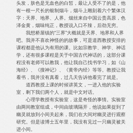
头发，肤色是无血色的白皙，最让人受不了的是，他
有一根一尺长的银制烟斗，烟斗上雕刻着六个繁体汉
字：天界、地界、人界。烟丝来自中国云贵高原，色
泽金黄，烟味纯正，教授说入口不辣，后劲无穷。
我想桥屋镇的“三界”大概就是天界、地界和人界
吧。我并不喜欢神怪的的故事，可是道西教授安排的
课程都是他认为有用的课。比如宗教学、神学、神话
学，还有很多课程是关于中国古代神话的，这部分课
程没有老师可以教我，他让我自己找书学习，如《山
海经》、《搜神记》、《黄帝内经》等等。教授让我
看书，我并没有真看，过几天告诉他看完了就是。
道西教授上课的时候讲英文，一进入他的实验
室，剩下我们两个人，就是中文对话。
心理学教授有实验室，这是奇怪的事情。实验室
由两间教室组成，中间由玻璃隔开，他说如果捉到了
幽灵就放到小间关起来，我们在大间对幽灵进行观察
研究。但是读博士五年里，我没有见过一只幽灵被关
进小间。