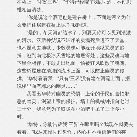
在桥上，叫做‘三界’。”华特已经喝了8瓶啤酒，不过思
维相当清楚。
“你是说这个酒吧也是建在桥上，下面是河？为什
么要把住房建在桥上呢？”我问道。
“是的，冬天河都结冰了，到夏天你可以见到清澈
的河水。沃斯神父说不洁净的灵魂死后进不了天堂，
也不愿意去地狱，少数灵魂可能躲开地狱恶灵的追
捕，逃到南北极冰天雪地的地底深处，这些灵魂与地
下黑金相伴，不敢走出地面，怕被狂风吹散了魂魄。
这些桥屋建在清澈的流水上面，可以防止幽灵的侵
扰。”华特看看我，“只有‘三界’没有建在河流上面，据
说楼里面有邪恶的幽灵……”
我看出华特对幽灵的恐惧，上帝的子民们害怕邪
恶的幽灵，渴望上帝的保护。墙上的机械钟指向七时
三十分，我竟然为了取暖在小酒吧里呆了三个多小
时。
“华特，你能告诉我‘三界’在哪里吗？我现在就要去
看看。”我从来没见过鬼怪，内心并不相信他们的存