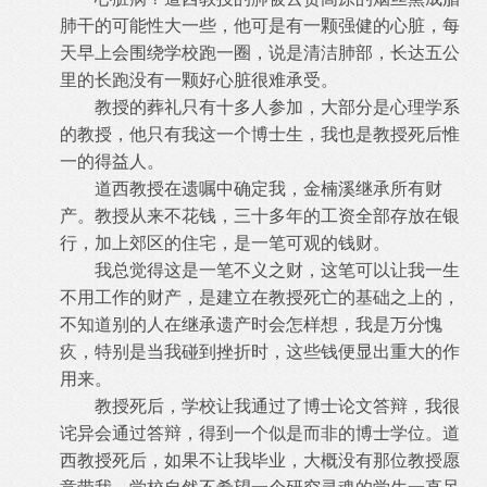
肺干的可能性大一些，他可是有一颗强健的心脏，每
天早上会围绕学校跑一圈，说是清洁肺部，长达五公
里的长跑没有一颗好心脏很难承受。
教授的葬礼只有十多人参加，大部分是心理学系
的教授，他只有我这一个博士生，我也是教授死后惟
一的得益人。
道西教授在遗嘱中确定我，金楠溪继承所有财
产。教授从来不花钱，三十多年的工资全部存放在银
行，加上郊区的住宅，是一笔可观的钱财。
我总觉得这是一笔不义之财，这笔可以让我一生
不用工作的财产，是建立在教授死亡的基础之上的，
不知道别的人在继承遗产时会怎样想，我是万分愧
疚，特别是当我碰到挫折时，这些钱便显出重大的作
用来。
教授死后，学校让我通过了博士论文答辩，我很
诧异会通过答辩，得到一个似是而非的博士学位。道
西教授死后，如果不让我毕业，大概没有那位教授愿