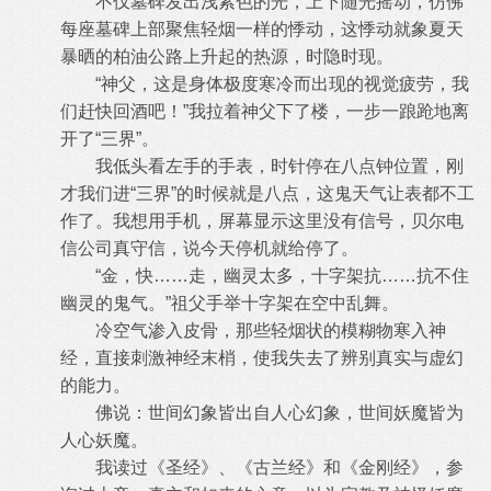
不仅墓碑发出浅紫色的光，上下随光摇动，仿佛
每座墓碑上部聚焦轻烟一样的悸动，这悸动就象夏天
暴晒的柏油公路上升起的热源，时隐时现。
“神父，这是身体极度寒冷而出现的视觉疲劳，我
们赶快回酒吧！”我拉着神父下了楼，一步一踉跄地离
开了“三界”。
我低头看左手的手表，时针停在八点钟位置，刚
才我们进“三界”的时候就是八点，这鬼天气让表都不工
作了。我想用手机，屏幕显示这里没有信号，贝尔电
信公司真守信，说今天停机就给停了。
“金，快……走，幽灵太多，十字架抗……抗不住
幽灵的鬼气。”祖父手举十字架在空中乱舞。
冷空气渗入皮骨，那些轻烟状的模糊物寒入神
经，直接刺激神经末梢，使我失去了辨别真实与虚幻
的能力。
佛说：世间幻象皆出自人心幻象，世间妖魔皆为
人心妖魔。
我读过《圣经》、《古兰经》和《金刚经》，参