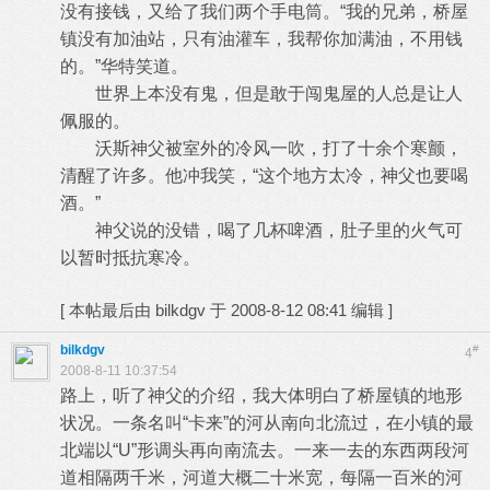
没有接钱，又给了我们两个手电筒。“我的兄弟，桥屋
镇没有加油站，只有油灌车，我帮你加满油，不用钱
的。”华特笑道。
世界上本没有鬼，但是敢于闯鬼屋的人总是让人
佩服的。
沃斯神父被室外的冷风一吹，打了十余个寒颤，
清醒了许多。他冲我笑，“这个地方太冷，神父也要喝
酒。”
神父说的没错，喝了几杯啤酒，肚子里的火气可
以暂时抵抗寒冷。
[
本帖最后由 bilkdgv 于 2008-8-12 08:41 编辑
]
bilkdgv
#
4
2008-8-11 10:37:54
路上，听了神父的介绍，我大体明白了桥屋镇的地形
状况。一条名叫“卡来”的河从南向北流过，在小镇的最
北端以“U”形调头再向南流去。一来一去的东西两段河
道相隔两千米，河道大概二十米宽，每隔一百米的河