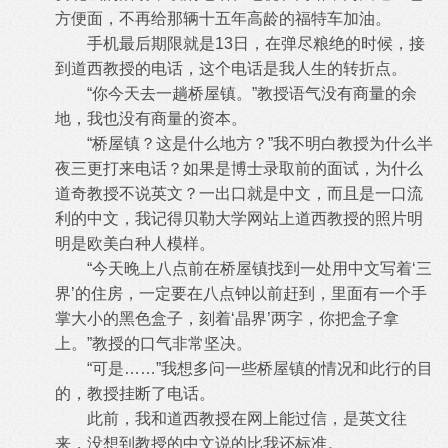
方便面，不再给那辆十五年高龄的福特车加油。
手机最后期限就是13日，在弹尽粮绝的时候，接
到道西教授的电话，这个电话是我人生的转折点。
“你今天去一趟桥屋镇。”教授语气没有商量的余
地，我也没有商量的资本。
“桥屋镇？这是什么地方？”我不明白教授为什么半
夜三更打来电话？如果是博士录取前的面试，为什么
道奇教授不说英文？一出口就是中文，而且是一口流
利的中文，我记得贝勒大学网站上道西教授的照片明
明是欧美白种人模样。
“今天晚上八点前在桥屋镇找到一处用中文写着‘三
界’的住房，一定要在八点钟以前赶到，里面有一个手
掌大小的黑色盒子，刻着‘晶界’两字，你把盒子拿
上。”教授的口气非常坚决。
“可是……”我想多问一些桥屋镇的情况和此行的目
的，教授挂断了电话。
此前，我和道西教授在网上能过信，是英文往
来，没想到教授的中文说的比我还标准。