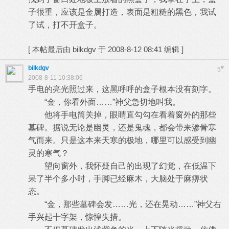
子很重，应该是金属打造，表面是粗糙的黑色，我试
了试，打不开盒子。
[
本帖最后由 bilkdgv 于 2008-8-12 08:41 编辑
]
bilkdgv
#
5
2008-8-11 10:38:06
手电的亮光照过来，这黑呼呼的盒子根本没有刻字。
“金，你看外面……”神父急切地叫我。
他将手电筒关掉，眼睛直勾勾在看着窗外的那些
墓碑。据说无论是幽灵，还是鬼魂，都会带来渗骨寒
气而来。只是这本来天寒的极地，哪里可以感受到幽
灵的寒气？
望向窗外，我怀疑自己的出现了幻觉，在低温下
呆了半个多小时，手脚已经麻木，大脑处于麻痹状
态。
“金，那些墓碑会发……光，还在晃动……”神父右
手兴起十字架，惊惶失措。