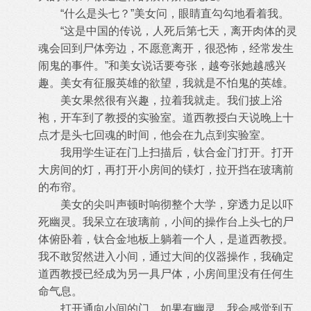
“什么是头七？”美女问，眼睛直勾勾地看着我。
“这是中国的传说，人死后第七天，离开肉体的灵
魂会回到尸体旁边，不愿意离开，很恐怖，经常发生
闹鬼的事件。”和美女说话要夸张，越夸张她越感兴
趣。美女有征服英雄的欲望，我就是不怕鬼的英雄。
美女果然很有兴趣，拉着我就走。我们披上浴
袍，开车到了教授的实验室。道西教授白天说晚上十
点才是头七回魂的时间，他会在九点到实验室。
我用学生证在门上扫描后，钛合金门打开。打开
大房间的灯，再打开小房间的镁灯，拉开挡在玻璃前
的布帘。
美女的尖叫声顿时响彻整个大学，穿透力足以吓
死幽灵。我呆立在玻璃前，小间的操作台上头七的尸
体俯卧着，钛合金地板上躺着一个人，是道西教授。
我不敢贸然进入小间，通过大间的仪器操作，我确定
道西教授已经成为另一具尸体，小房间里没有任何生
命气息。
打开通向小间的门，如果有幽灵，我会感觉到五