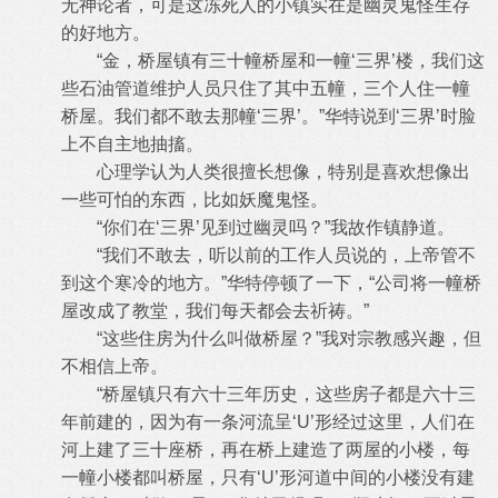
无神论者，可是这冻死人的小镇实在是幽灵鬼怪生存
的好地方。
“金，桥屋镇有三十幢桥屋和一幢‘三界’楼，我们这
些石油管道维护人员只住了其中五幢，三个人住一幢
桥屋。我们都不敢去那幢‘三界’。”华特说到‘三界’时脸
上不自主地抽搐。
心理学认为人类很擅长想像，特别是喜欢想像出
一些可怕的东西，比如妖魔鬼怪。
“你们在‘三界’见到过幽灵吗？”我故作镇静道。
“我们不敢去，听以前的工作人员说的，上帝管不
到这个寒冷的地方。”华特停顿了一下，“公司将一幢桥
屋改成了教堂，我们每天都会去祈祷。”
“这些住房为什么叫做桥屋？”我对宗教感兴趣，但
不相信上帝。
“桥屋镇只有六十三年历史，这些房子都是六十三
年前建的，因为有一条河流呈‘U’形经过这里，人们在
河上建了三十座桥，再在桥上建造了两屋的小楼，每
一幢小楼都叫桥屋，只有‘U’形河道中间的小楼没有建