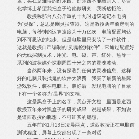
素，实在是难得的好东西。好东西不能给别人，尽管
化学博士希望我把盒子给他做研究，我断然拒绝。
教授称那台八公斤重的十九吋超级笔记本电脑
为“灵探”，意思是幽灵搜查器。这是教授两年前定制的
电脑，每秒钟的运算速度为十万亿次，电脑配置均达
到不可思议的地步。但是电脑里只安装了一种软件，
这就是教授自己编制的“灵魂检测软件”，它通过配置好
的无线探测技术，用光、电、磁、声、红外、热等一
系列的波状媒介探测周围十米之内的灵魂波动。
当然两年来，没有探测到任何的灵魂信息。这样
好的电脑只装找鬼的软件太浪费，我买了最新的星际
游戏软件，装在电脑上。装好后，发现电脑的子目录
下有一个名称为“晶界”的文档。
这是黑盒子上的名字，我点开文档，里面是道西
教授五年来对黑盒子的研究成果，说是成果，不如说
是道西教授的臆想，不可证实的臆想。
五年前的1月13日凌晨两点，道西教授正在电脑前
测试程度，屏幕上突然出现了一条对话：