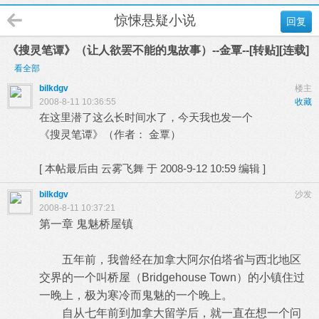
惊悚悬疑小说
回复
《搜灵笔谭》（让人欲罢不能的鬼故事）--金覃--[转贴][连载]
看全部
bilkdgv
楼主
2008-8-11 10:36:55
收藏
在这里潜了这么长时间水了，今天我也发一个
《搜灵笔谭》（作者： 金覃）
[
本帖最后由 云雾飞舞 于 2008-9-12 10:59 编辑
]
bilkdgv
沙发
2008-8-11 10:37:21
第一章 鬼魅桥屋镇
五年前，我曾经在加拿大阿尔伯塔省与西北地区
交界的一个叫桥屋（Bridgehouse Town）的小镇住过
一晚上，极为寒冷而鬼魅的一个晚上。
自从七年前到加拿大留学后，就一直在想一个问