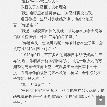
“道西&#8226;拉尔夫？”
教授关了对话框，没有理会。
“我知道哪里有幽灵存在。”对话框再次出现。
道西教授一生只对灵魂感兴趣，他好奇地回
言：“你是谁？”
“我是一缕脱离肉体的灵魂，被封存在加拿大阿尔
伯塔省桥屋镇一处叫‘三界’的房子里。”
“你是幽灵，怎么可能呢？你被封存在盒子里，怎
么可以和我在网上对话？”
“1945年9月，三百多名德国和日本战俘聚集在‘三
界’附近，等着离开桥屋镇回家乡。可是一股强劲的寒
潮瞬间笼罩卡来河上空，气温骤降至摄氏零下五十
度，衣着单薄的战俘们来不及逃回桥屋，全部冻死在
卡来河U形区域。”
“噢，太凄惨了。”
“当时我正在‘三界’屋内，但是也没有逃过此劫，我
的魂魄被收进一个雕刻着‘晶界’字样的巴掌大小的黑盒
子里。”