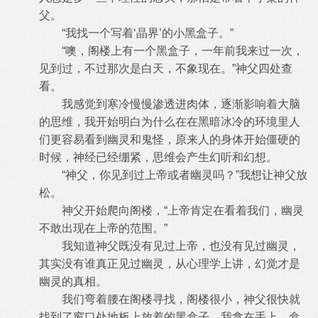
父。
“我找一个写着‘晶界’的小黑盒子。”
“噢，阁楼上有一个黑盒子，一年前我来过一次，
见到过，不过那次是白天，不象现在。”神父四处查
看。
我感觉到寒冷慢慢渗透进肉体，逐渐影响着大脑
的思维，我开始明白为什么在在黑暗冰冷的环境里人
们更容易看到幽灵和鬼怪，原来人的身体开始僵硬的
时候，神经已经绷紧，思维会产生幻听和幻想。
“神父，你见到过上帝或者幽灵吗？”我想让神父放
松。
神父开始爬向阁楼，“上帝肯定在看着我们，幽灵
不敢出现在上帝的范围。”
我知道神父既没有见过上帝，也没有见过幽灵，
其实没有谁真正见过幽灵，从心理学上讲，幻觉才是
幽灵的真相。
我们弯着腰在阁楼寻找，阁楼很小，神父很快就
找到了窗口处地板上放着的黑盒子，我拿在手上，盒