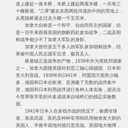
道上建起一座木桥，木桥上建起两屋木楼，一共有三
十幢桥屋。“三界”建在东西两段河道的中间的荒地上，
从黑猫桥屋走过去大概一千五百米。
加拿大自称是一个和平、自由而民主的国家，但
是一百年来跟着美国的旗帜四处参加战争，二战及朝
鲜战争都少不了加拿大军队的身影。
加拿大曾经派五千多人的军队参加朝鲜战争，结
果被中国人民志愿军击溃，极其丢人。
桥屋镇正是战争的产物，1939年作为英联邦国家
之一，加拿大跟随英国对邪恶三轴心国德国、日本和
意大利宣战。1939年到1941年，同盟国方面胜少输
多，德国和日本在欧洲、亚洲建了无数的战俘集中
营，德国和日本利用战俘进行各种人体实验，据说当
今世界医学里的许多成就来自纳粹们的残忍实验数
据。
1941年日本人在多线作战的情况下，偷袭珍珠
港，靠卖武器、医药及种种军用和民用物资发大财的
美国人，半推半就地对德日意宣战。美国地大物博，