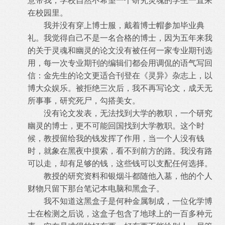
意带我，学校自然不希望一个研究灵魂的学生一直呆
在校园里。
我并没有穿上博士服，戴着博士帽参加毕业典
礼。我觉得自己不是一名合格的博士，因为五年来我
的关于灵魂和幽灵的论文没有被任何一家专业期刊选
用，每一次专业期刊的编辑们都会用调侃的语气写回
信：金先生的论文更适合刊登在《灵异》杂志上，以
博大众娱乐。被拒绝三次后，我不再写论文，成天无
所事事，研究死尸，勾搭美女。
没有论文发表，无法找到大学的教职，一个研究
幽灵的博士，更不可能回国找到大学教职。这个时
候，教授留给我的钱发挥了作用，当一个人没有钱
时，就象在黑夜中摸索，看不到前方的路。我没有路
可以走，却有足够的钱，这些钱可以支配任何选择。
教授的研究资料和银烟斗都随他入墓，他的个人
财物只留下那台笔记本电脑和黑盒子。
我不知道这黑盒子是何种金属制成，一位化学博
士在检测之后说，这盒子包含了地球上的一百多种元