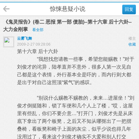
惊悚悬疑小说
回复
《鬼灵报告》(卷二 恶报 第一部 债胎)--第十六章 后十六卦--
大力金刚掌
看全部
云雾飞舞
楼主
2009-2-27 09:28:06
收藏
第十六章 后十六卦
“我想找您请教一些事，希望您能赐教！”对于
刘俊才的诧异，陆孝直并不意外，很多人第一次见自
己都是这个表情，外行基本全是吓的，而内行则大都
是出于对自己这照顶“紫气”的感叹。
“别说什么赐教不赐教的，来来…进屋坐！”刘
俊才倒挺随和，锁了车便和几个人上了楼，“哎，这屋
里有些乱，你们不要介意…”打开门，刘俊才先是从床
底下拿出了两个板凳，之后又不知从哪抠出了一把摺
叠椅，看板凳和椅子上面的灰尘，似乎少说也得几年
没用过了，看来这个刘俊才确实不大爱和别人打交