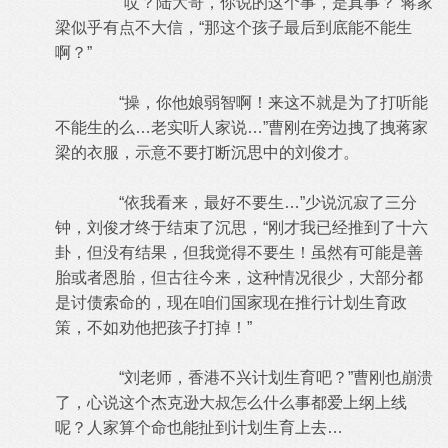
“哎？陆大哥，你说的这个事，是真事？”蒋家
梁似乎有点不大信，“那这个孩子最后到底能不能生
啊？”
“操，你他娘弱智啊！来这不就是为了打听能
不能生的么…老实听人家说…”曹刚在旁边拽了拽蒋家
梁的衣服，示意不要打断沉思中的刘俊才。
“依我看来，最好不要生…”少说沉寂了三分
钟，刘俊才终于结束了沉思，“刚才我已经推到了十六
卦，但没有结果，但我觉得不要生！虽然有可能是善
胎或者恩胎，但古往今来，这种情况很少，大部分都
是讨债索命的，现在咱们国家现在推行计划生育政
策，不如劝他把孩子打掉！”
“刘老师，香港不兴计划生育吧？”曹刚也崩溃
了，心说这个杰克逊大叔怎么什么事都爱上纲上线
呢？人家算个命也能扯到计划生育上去…