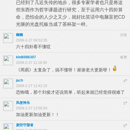
已经到了几近失传的地步，很多专家学者也只是将这
些东西作为哲学课题进行研究，至于运用六十四卦算
命，恐怕会的人少之又少，就好比笑话中电脑盲把CD
光驱的光盘托板当成了茶杯架一样。
幽幽
沙发
2009-2-27 09:53:35
六十四卦看不懂哎
klnl6086307
板凳
2009-2-27 11:16:56
《周易》太复杂了，搞不懂呀！谢谢老大更新呀！
jach
#
4
2009-2-27 12:42:15
恐怖哦，那个刘俊才还说简单，听起来就已经觉得很难了
风使神乐
#
5
2009-2-27 13:56:54
加油更新加油更新！！
麦田守望者
#
6