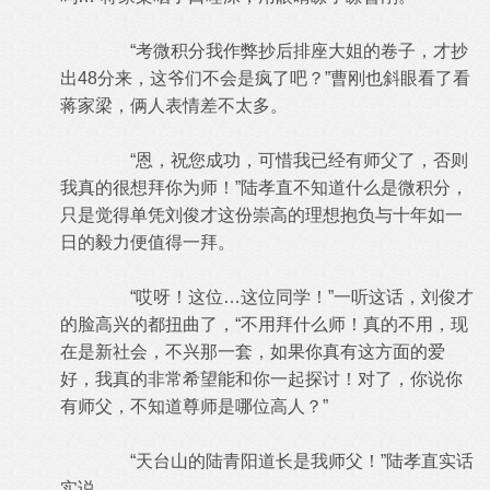
“考微积分我作弊抄后排座大姐的卷子，才抄
出48分来，这爷们不会是疯了吧？”曹刚也斜眼看了看
蒋家梁，俩人表情差不太多。
“恩，祝您成功，可惜我已经有师父了，否则
我真的很想拜你为师！”陆孝直不知道什么是微积分，
只是觉得单凭刘俊才这份崇高的理想抱负与十年如一
日的毅力便值得一拜。
“哎呀！这位…这位同学！”一听这话，刘俊才
的脸高兴的都扭曲了，“不用拜什么师！真的不用，现
在是新社会，不兴那一套，如果你真有这方面的爱
好，我真的非常希望能和你一起探讨！对了，你说你
有师父，不知道尊师是哪位高人？”
“天台山的陆青阳道长是我师父！”陆孝直实话
实说。