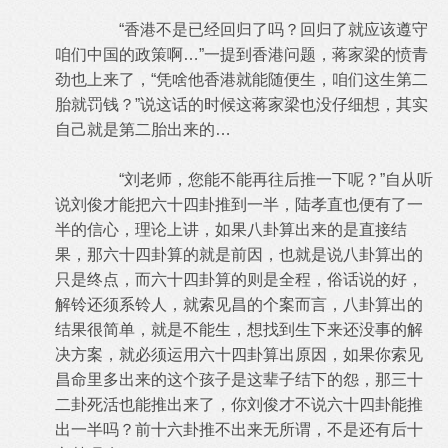
“香港不是已经回归了吗？回归了就应该遵守
咱们中国的政策啊…”一提到香港问题，蒋家梁的愤青
劲也上来了，“凭啥他香港就能随便生，咱们这生第二
胎就罚钱？”说这话的时候这蒋家梁也没仔细想，其实
自己就是第二胎出来的…
“刘老师，您能不能再往后推一下呢？”自从听
说刘俊才能把六十四卦推到一半，陆孝直也便有了一
半的信心，理论上讲，如果八卦算出来的是直接结
果，那六十四卦算的就是前因，也就是说八卦算出的
只是终点，而六十四卦算的则是全程，俗话说的好，
解铃还须系铃人，就索见昌的个案而言，八卦算出的
结果很简单，就是不能生，想找到生下来还没事的解
决方案，就必须运用六十四卦算出原因，如果你索见
昌命里多出来的这个孩子是这辈子结下的怨，那三十
二卦死活也能推出来了，你刘俊才不说六十四卦能推
出一半吗？前十六卦推不出来无所谓，不是还有后十