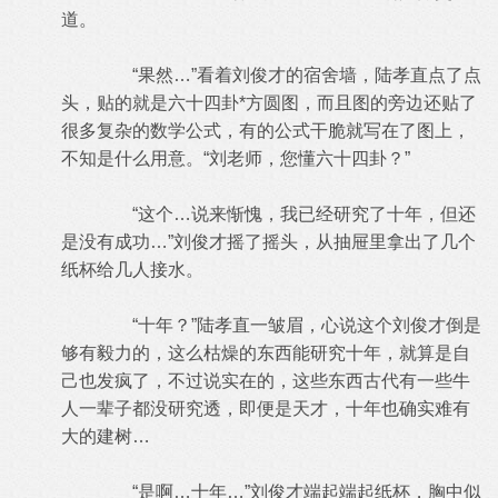
道。
“果然…”看着刘俊才的宿舍墙，陆孝直点了点
头，贴的就是六十四卦*方圆图，而且图的旁边还贴了
很多复杂的数学公式，有的公式干脆就写在了图上，
不知是什么用意。“刘老师，您懂六十四卦？”
“这个…说来惭愧，我已经研究了十年，但还
是没有成功…”刘俊才摇了摇头，从抽屉里拿出了几个
纸杯给几人接水。
“十年？”陆孝直一皱眉，心说这个刘俊才倒是
够有毅力的，这么枯燥的东西能研究十年，就算是自
己也发疯了，不过说实在的，这些东西古代有一些牛
人一辈子都没研究透，即便是天才，十年也确实难有
大的建树…
“是啊…十年…”刘俊才端起端起纸杯，胸中似