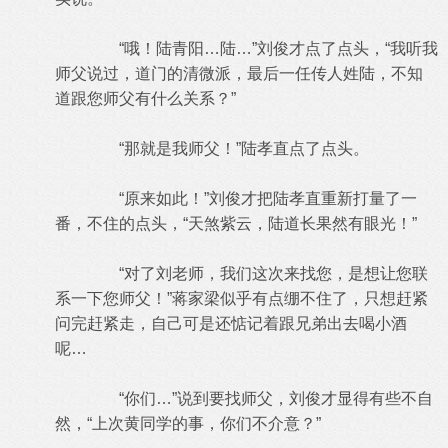
“哦！陆青阳…陆…”刘俊才点了点头，“我听我
师父说过，道门的清微派，最后一任传人姓陆，不知
道跟您师父有什么关系？”
“那就是我师父！”陆孝直点了点头。
“原来如此！”刘俊才把陆孝直重新打量了一
番，不住的点头，“天煞紫云，陆道长果然有眼光！”
“对了刘老师，我们这次来找您，是想让您联
系一下您师父！”蒋家梁似乎有点绷不住了，只想赶紧
问完赶紧走，自己可是还惦记着跟兄弟出去喝小酒
呢…
“你们…”说到要找师父，刘俊才显得有些不自
然，“上次黄同学的事，你们不介意？”