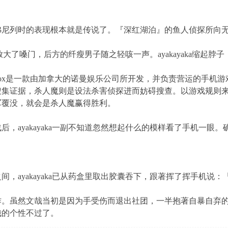
列时的表现根本就是传说了。『深红湖泊』的鱼人侦探所向
放大了嗓门，后方的纤瘦男子随之轻咳一声。ayakayaka缩起脖
llel Paradox是一款由加拿大的诺曼娱乐公司所开发，并负责营运的
搜集证据，杀人魔则是设法杀害侦探进而妨碍搜查。以游戏规则
军覆没，就会是杀人魔赢得胜利。
yakayaka一副不知道忽然想起什么的模样看了手机一眼。确认
」
yakayaka已从药盒里取出胶囊吞下，跟著挥了挥手机说：「今
虽然文哉当初是因为手受伤而退出社团，一半抱著自暴自弃的
哉的个性不过了。