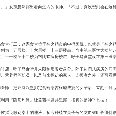
女孩忽然露出看向远方的眼神。「不过，真没想到会在这种地方遇
堂打工，这家食堂位于神之精市的中枢医院，也就是「神之精
分别为十五层楼、十六层楼、十三层楼高。当中第三医学大楼的
层，十一楼至十二楼为封闭式病房楼层。呼子鸟食堂设在第三医
店，呼子鸟食堂并未限制用餐者身分。除了封闭式病房的病患
师、营养师等职员，以及前来探访的家人、支援者之外，还可看
、把豆腐汉堡排定食端给古柯碱成瘾的女子后，立刻回到ayaka
用『隐形炸弹』让盖西掉进井里那一招真的是神乎其技！」
拭飞散到桌上的唾液。多亏种植在桌子旁的龙血树叶长得特别