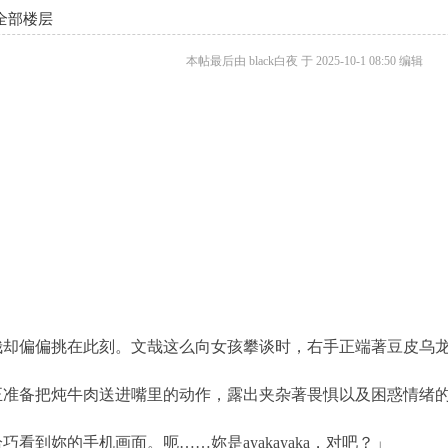
全部楼层
本帖最后由 black白夜 于 2025-10-1 08:50 编辑
偏偏挑在此刻。文哉这么向女孩攀谈时，右手正端著豆皮乌龙
备把炖牛肉送进嘴里的动作，露出夹杂著畏惧以及困惑情绪的
到妳的手机画面。呃……妳是ayakayaka，对吧？」