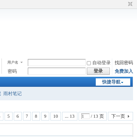
用户名
自动登录
找回密码
登录
密码
免费加入
快捷导航
记
雨村笔记
4
5
6
7
8
9
10
... 13
/ 13 页
下一页