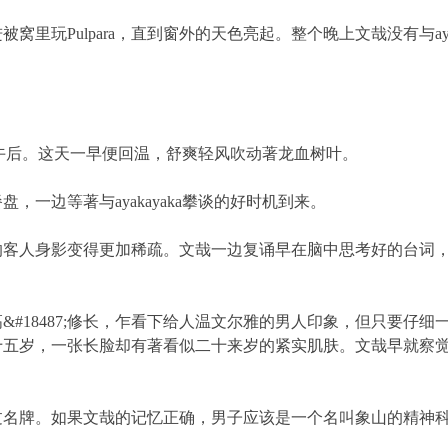
Pulpara，直到窗外的天色亮起。整个晚上文哉没有与ayakay
月天午后。这天一早便回温，舒爽轻风吹动著龙血树叶。
边等著与ayakayaka攀谈的好时机到来。
身影变得更加稀疏。文哉一边复诵早在脑中思考好的台词，一边往
18487;修长，乍看下给人温文尔雅的男人印象，但只要仔细
十五岁，一张长脸却有著看似二十来岁的紧实肌肤。文哉早就察
牌。如果文哉的记忆正确，男子应该是一个名叫象山的精神