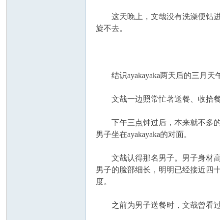
这天晚上，文哉没有洗澡便钻进被窝里玩
旋不去。
结识ayakayaka两天后的三
文哉一边照常忙著送餐、收拾餐盘，一
下午三点钟过后，本来就不多的客人
男子坐在ayakayaka的对面。
文哉认得那名男子。男子身材高&#
男子的脸部细长，明明已经接近四
度。
之前为男子送餐时，文哉曾看过名