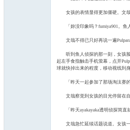
女孩的表情显得更加僵硬。文哉很
「妳没印象吗？fumiya901。
坛
文哉不得已只好再说一遍Pulpar
听到鱼人侦探的那一刻，女孩脸上
起左手食指触击手机萤幕，点开Pu
球就快掉出来的程度，移动视线到
「昨天一起参加了那场淘汰赛的fum
文哉察觉到女孩的目光停留在自己
「昨天ayakayaka透明侦探简
文哉急忙延续话题说道。女孩一副