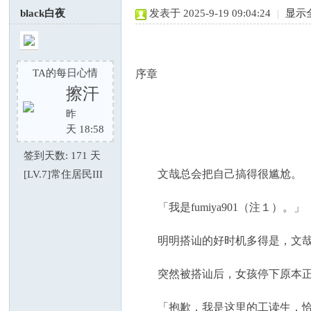
black白夜
发表于 2025-9-19 09:04:24
|
显示
TA的每日心情
序章
擦汗
昨
虎
天 18:58
签到天数: 171 天
文哉总会把自己搞得很尴尬。
[LV.7]常住居民III
「我是fumiya901（注１）。」
明明搭讪的好时机多得是，文哉却
论
突然被搭讪后，女孩停下原本正准
「抱歉，我是这里的工读生，恰巧看