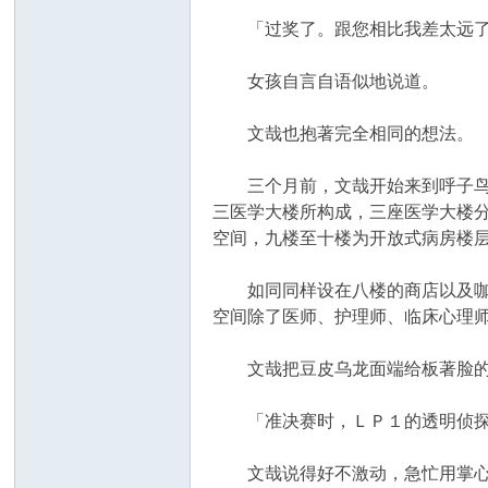
「过奖了。跟您相比我差太远了。」
女孩自言自语似地说道。
文哉也抱著完全相同的想法。
三个月前，文哉开始来到呼子鸟食
三医学大楼所构成，三座医学大楼
空间，九楼至十楼为开放式病房楼
如同同样设在八楼的商店以及咖啡
空间除了医师、护理师、临床心理
文哉把豆皮乌龙面端给板著脸的医师
「准决赛时，ＬＰ１的透明侦探利
文哉说得好不激动，急忙用掌心擦