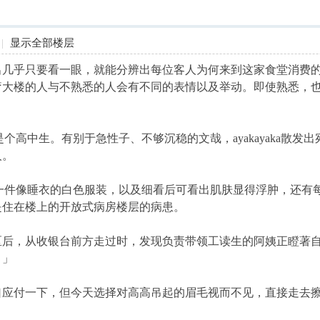
|
显示全部楼层
乎只要看一眼，就能分辨出每位客人为何来到这家食堂消费的
疗大楼的人与不熟悉的人会有不同的表情以及举动。即使熟悉，
样是个高中生。有别于急性子、不够沉稳的文哉，ayakayaka
人。
穿同一件像睡衣的白色服装，以及细看后可看出肌肤显得浮肿，还
是住在楼上的开放式病房楼层的病患。
，从收银台前方走过时，发现负责带领工读生的阿姨正瞪著自
？」
付一下，但今天选择对高高吊起的眉毛视而不见，直接走去擦