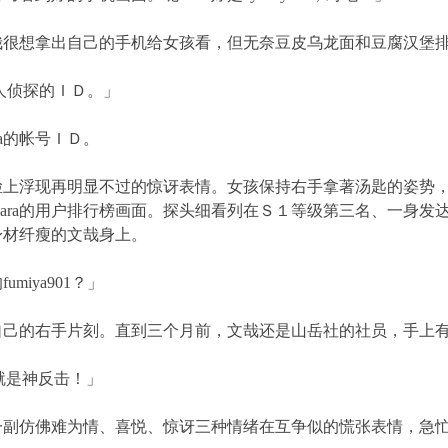
想拿出自己的手机给女孩看，但无奈豆皮乌龙面和豆腐汉堡排
鱼人侦探的ＩＤ。」
a的帐号ＩＤ。
浮现再明显不过的惊讶表情。女孩保持右手拿著汤匙的姿势，
lpara的用户排行榜画面。探头细看列在Ｓ１等级第三名、一身
身材纤瘦的文哉身上。
iya901？」
的右手片刻。直到三个月前，文哉还是山岳社的社员，手上有
直就是神反击！」
仿佛难为情、喜悦、惊讶三种情绪在互争似的慌张表情，急