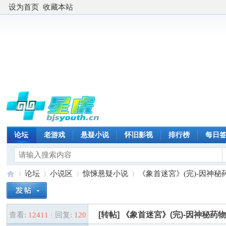
设为首页
收藏本站
论坛
老游戏
悬疑小说
怀旧影视
排行榜
每日
论坛
小说区
惊悚悬疑小说
《象首迷宮》(完)-因神秘
[转帖]
《象首迷宮》(完)-因神秘药
查看:
12411
|
回复:
120
星
»
›
›
›