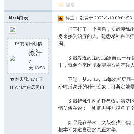
回复
black白夜
楼主
|
发表于 2025-9-19 09:04:58
打工打了一个月后，文哉便练出几
身来接受治疗的人。熟悉精神科医
围。
TA的每日心情
擦汗
文哉发现ayakayaka跟自己一
昨
下，就像个来医院探望朋友的年轻
天 18:58
签到天数: 171 天
不过，从ayakayaka每次都
小时后离开的种种迹象，可断定她
[LV.7]常住居民III
文哉把炖牛肉的托盘收到清洗区后
情仿佛在说：「刚跑去哪儿摸鱼了
如果是在平常，文哉会找个借口应
根本不知道自己的真正才华。