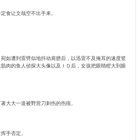
定食让文哉空不出手来。
宛如遭到雷劈似地抖动肩膀后，以迅雷不及掩耳的速度竖
发达肌肉的鱼人侦探大头像以及ＩＤ后，女孩把眼睛瞪大到眼
著大大一道被野营刀刺伤的伤痕。
忙挥手否定。