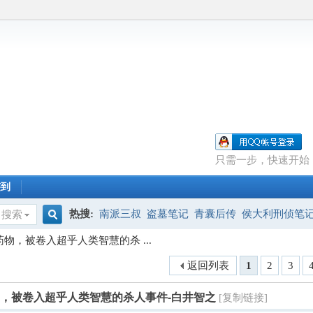
只需一步，快速开始
签到
热搜:
南派三叔
盗墓笔记
青囊后传
侯大利刑侦笔
搜索
搜
药物，被卷入超乎人类智慧的杀 ...
返回列表
1
2
3
索
物，被卷入超乎人类智慧的杀人事件-白井智之
[复制链接]