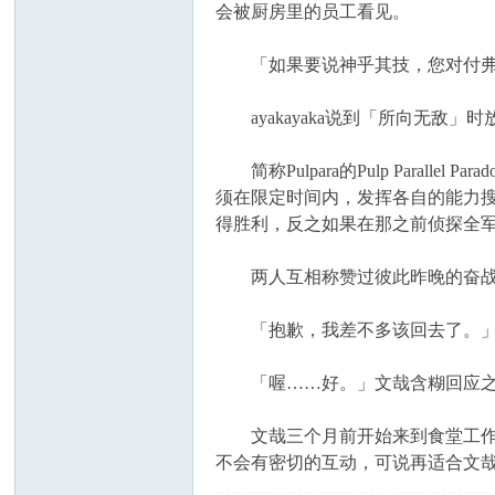
会被厨房里的员工看见。
「如果要说神乎其技，您对付弗尼
ayakayaka说到「所向无敌」时
简称Pulpara的Pulp Para
须在限定时间内，发挥各自的能力
得胜利，反之如果在那之前侦探全
两人互相称赞过彼此昨晚的奋战后，a
「抱歉，我差不多该回去了。
「喔……好。」文哉含糊回应之间，a
文哉三个月前开始来到食堂工作。
不会有密切的互动，可说再适合文