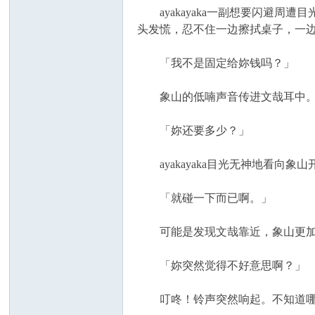
ayakayaka一副想要闪避周遭
头发慌，忍不住一边擦拭桌子，一边靠近
「我不是固定给妳钱吗？」
象山的低喃声音传进文哉耳中
「妳还要多少？」
ayakayaka目光无神地看向象山开
「就碰一下而已啊。」
可能是发现文哉靠近，象山更加
「妳突然觉得不好意思啊？」
叮咚！铃声突然响起。不知道哪