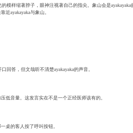
目光的模样缩著脖子，眼神注视著自己的指尖。象山会是ayakay
ayakayaka与象山。
。
口回答，但文哉听不清楚ayakayaka的声音。
压低音量。这发言实在不是一个正经医师该有的。
一桌的客人按了呼叫按钮。