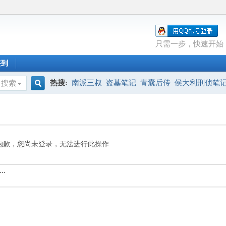
只需一步，快速开始
签到
热搜:
南派三叔
盗墓笔记
青囊后传
侯大利刑侦笔
搜索
搜
索
抱歉，您尚未登录，无法进行此操作
..