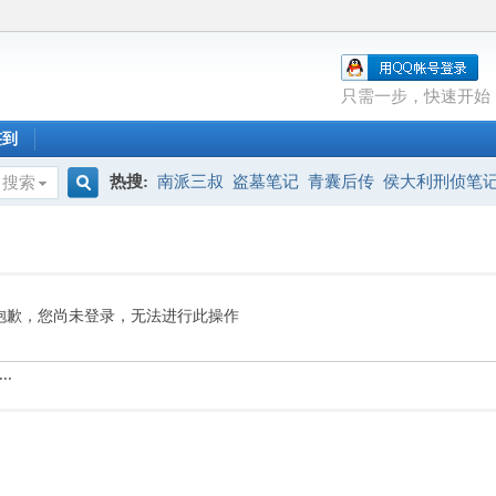
只需一步，快速开始
签到
热搜:
南派三叔
盗墓笔记
青囊后传
侯大利刑侦笔
搜索
搜
索
抱歉，您尚未登录，无法进行此操作
..