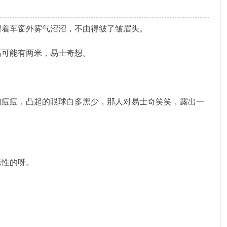
望着车窗外雾气沼沼，不由得皱了皱眉头。
可能有两米，易士奇想。
痘痘，凸起的眼球白多黑少，那人对易士奇笑笑，露出一
凉性的呀。