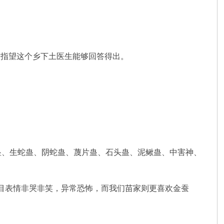
指望这个乡下土医生能够回答得出。
、生蛇蛊、阴蛇蛊、蔑片蛊、石头蛊、泥鳅蛊、中害神、
目表情非哭非笑，异常恐怖，而我们苗家则更喜欢金蚕