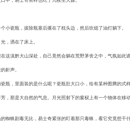
口中，易士奇依样也吃了几枚生大蒜。
。
小瓷瓶，拔除瓶塞后撂在了枕头边，然后吹熄了油灯躺下。
光，洒在了床上。
这滇黔大山深处，自己竟然会躺在荒野茅舍之中，气氛如此诡
的鼾声。
瓶，里面装的是什么呢？瓷瓶肚大口小，绘有某种图腾的式样
，那是大自然的气息。月光照射下的窗棂上有一个物体在移动
蜘蛛剧毒无比，易士奇紧张的盯着那只毒蛛，看它究竟想干