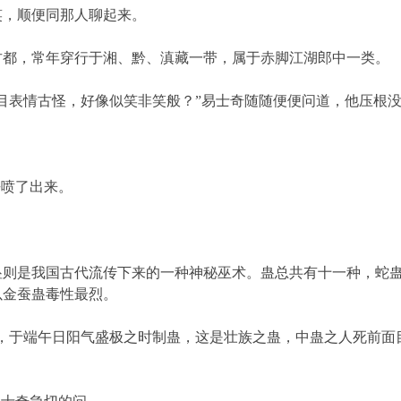
，顺便同那人聊起来。
，常年穿行于湘、黔、滇藏一带，属于赤脚江湖郎中一类。
表情古怪，好像似笑非笑般？”易士奇随随便便问道，他压根没
喷了出来。
是我国古代流传下来的一种神秘巫术。蛊总共有十一种，蛇蛊
以金蚕蛊毒性最烈。
于端午日阳气盛极之时制蛊，这是壮族之蛊，中蛊之人死前面