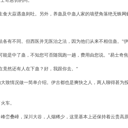
士奇急切的问。
食大蒜遇蛊则吐。另外，养蛊及中蛊人家的墙壁角落绝无蛛网蚊
各有不同。但西医并无医治之法，因为他们从来不相信蛊。”伊
能是中了蛊，不知您可否随我跑一趟，费用由您说。”易士奇焦
竟然还有人在下蛊？好，我跟你去。”
致情况做一简单介绍。伊古都也是爽快之人，两人聊得甚为投
火车。
峦叠嶂，深川大谷，人烟稀少，这里基本上还保持着云贵高原