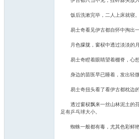
伊古都只当不见，捏碎蒜头放入
饭后洗漱完毕，二人上床就寝
易士奇看见伊古都自怀中掏出一个
月色朦胧，窗棂中透过淡淡的月
易士奇瞪着眼睛望着棚脊，心想在
身边的苗医早已睡着，发出轻微
易士奇扭头看了看伊古都枕边的瓷
透过窗棂飘来一丝山林泥土的芬芳
足有乒乓球大小。
蜘蛛一般都有毒，尤其色彩鲜艳的