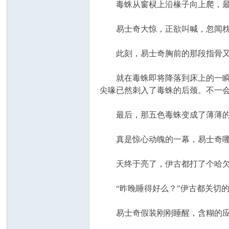
毒蛛从窗棂上沿椽子向上爬，最终
易士奇大惊，正欲叫喊，忽闻枕边
此刻，易士奇胸前的那段指骨又
就在毒蛛即将降落到床上的一瞬间
尖喙已然刺入了毒蛛的后颈。不一
最后，那五色毒蛛变成了薄薄的一
真是惊心动魄的一幕，易士奇哪
天终于亮了，伊古都打了个哈欠坐
“昨晚睡得好么？”伊古都关切的
易士奇假装刚刚睡醒，含糊的应