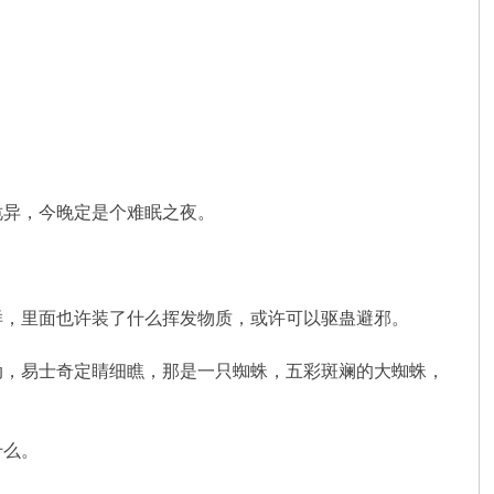
异，今晚定是个难眠之夜。
，里面也许装了什么挥发物质，或许可以驱蛊避邪。
，易士奇定睛细瞧，那是一只蜘蛛，五彩斑斓的大蜘蛛，
什么。