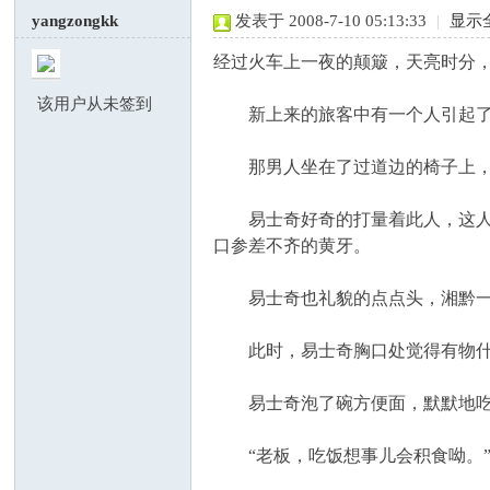
yangzongkk
发表于 2008-7-10 05:13:33
|
显示
经过火车上一夜的颠簸，天亮时分
该用户从未签到
新上来的旅客中有一个人引起了他
那男人坐在了过道边的椅子上，头
虎
易士奇好奇的打量着此人，这人大
口参差不齐的黄牙。
易士奇也礼貌的点点头，湘黔一
此时，易士奇胸口处觉得有物什微
易士奇泡了碗方便面，默默地吃
论
“老板，吃饭想事儿会积食呦。”