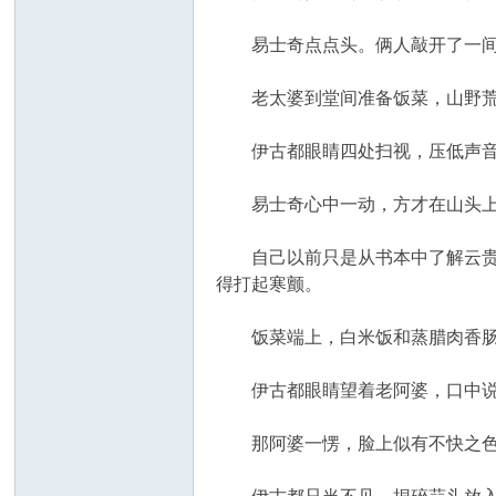
易士奇点点头。俩人敲开了一间茅
老太婆到堂间准备饭菜，山野荒
伊古都眼睛四处扫视，压低声音说
易士奇心中一动，方才在山头上感
自己以前只是从书本中了解云贵一
得打起寒颤。
饭菜端上，白米饭和蒸腊肉香肠
伊古都眼睛望着老阿婆，口中说道
那阿婆一愣，脸上似有不快之色