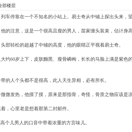
全部楼层
，列车停靠在一个不知名的小站上。易士奇从中铺上探出头来，
的注意，这是一个很高且瘦的男人，苗家缠头装束，估计身高
部轻松的超越了中铺的高度，他的眼睛正平视着易士奇。
约60岁上下，皮肤黝黑、瘦骨嶙峋，长长的马脸上满是紫色的
带的人个头都不是很高，此人天生异相，必有所长。
微发热，他摸了摸，原来是那指骨，奇怪，骨质之物应该是
着，心里老是想着那第二封邮件。
高个儿男人的口音中带着浓重的方言味儿。