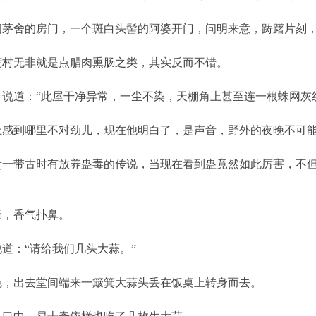
舍的房门，一个斑白头髻的阿婆开门，问明来意，踌躇片刻，
村无非就是点腊肉熏肠之类，其实反而不错。
道：“此屋干净异常，一尘不染，天棚角上甚至连一根蛛网灰线
到哪里不对劲儿，现在他明白了，是声音，野外的夜晚不可能
带古时有放养蛊毒的传说，当现在看到蛊竟然如此厉害，不但
，香气扑鼻。
：“请给我们几头大蒜。”
，出去堂间端来一簸箕大蒜头丢在饭桌上转身而去。