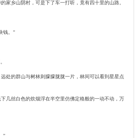
的家乡山阴村，可是下了车一打听，竟有四十里的山路。
块钱。”
嘛。
远处的群山与树林则朦朦胧胧一片，林间可以看到星星点
下几丝白色的炊烟浮在半空里仿佛定格般的一动不动，万
。”