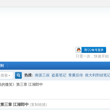
只需一步，快速开始
签到
热搜:
南派三叔
盗墓笔记
青囊后传
侯大利刑侦笔
搜索
搜
《古怪的微笑》第三章 江湖郎中
索
》第三章 江湖郎中
[复制链接]