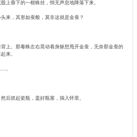
股上垂下的一根蛛丝，悄无声息地降落下来。
头来，其形如蚕般，莫非这就是金蚕？
背上。那毒蛛左右晃动着身躯想甩开金蚕，无奈那金蚕的
胀起来。
……。
然后抓起瓷瓶，盖好瓶塞，揣入怀里。