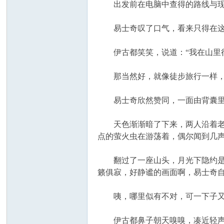
出发前在电脑中查得的路线与现实
易士奇叹了口气，看来只得在这个
伊古都笑笑，说道：“我在山里行
那当然好，就像徒步旅行一样，
易士奇欣然赞同，一面由背囊里取
天色渐渐暗了下来，两人沿着老乡
点的萤火虫在游荡着，偶尔闻到几
翻过了一座山头，月光下隐约是一
籁俱寂，好静谧的画面啊，易士奇
咦，哪里似有不对，可一下子又
伊古都鼻子朝天嗅嗅，凑近轻声说