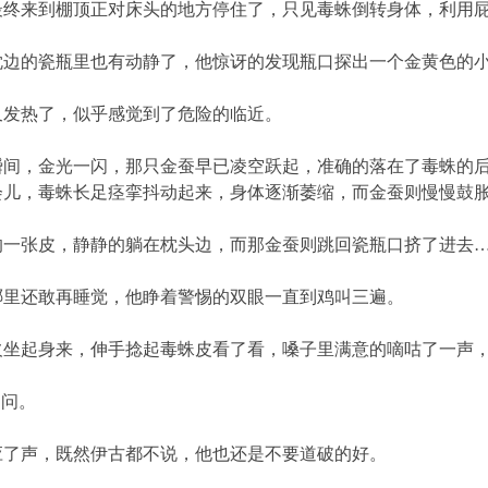
来到棚顶正对床头的地方停住了，只见毒蛛倒转身体，利用屁
的瓷瓶里也有动静了，他惊讶的发现瓶口探出一个金黄色的小
发热了，似乎感觉到了危险的临近。
，金光一闪，那只金蚕早已凌空跃起，准确的落在了毒蛛的后
会儿，毒蛛长足痉挛抖动起来，身体逐渐萎缩，而金蚕则慢慢鼓
张皮，静静的躺在枕头边，而那金蚕则跳回瓷瓶口挤了进去
里还敢再睡觉，他睁着警惕的双眼一直到鸡叫三遍。
起身来，伸手捻起毒蛛皮看了看，嗓子里满意的嘀咕了一声，
问。
了声，既然伊古都不说，他也还是不要道破的好。