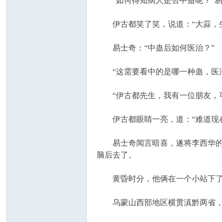
“如何得知病人是否中蛊呢？”易
伊古都笑了笑，说道：“大蒜，生
易士奇：“中蛊后如何医治？”
“这需要看中的是哪一种蛊，医法
“伊古都先生，我有一位朋友，可
伊古都眼睛一亮，道：“难道现在
易士奇闻言暗喜，遂将李西华的大
脑后去了。
黄昏时分，他俩在一个小站下了
乌蒙山西部地区横贯滇黔两省，峰