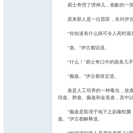
易士奇愣了愣神儿，抱歉的一笑
原来那人是一位苗医，名叫伊古都
“你知道有什么病可令人死时面目
坛
“蛊。”伊古都说道。
“什么！”易士奇口中的面条几乎
“癫蛊。”伊古都肯定道。
蛊是人工培养的一种毒虫，放蛊则
疳蛊、肿蛊、癫蛊和金蚕蛊，其中
“癫蛊是取埋于地下之剧毒蛇菌，
蛊。”伊古都解释道。