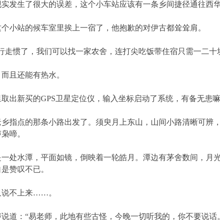
发生了很大的误差，这个小车站应该有一条乡间捷径通往西华
小站的候车室里挨上一宿了，他抱歉的对伊古都耸耸肩。
走惯了，我们可以找一家农舍，连打尖吃饭带住宿只需一二十
而且还能有热水。
出新买的GPS卫星定位仪，输入坐标启动了系统，有备无患
指点的那条小路出发了。须臾月上东山，山间小路清晰可辨，
声枭啼。
处水潭，平面如镜，倒映着一轮皓月。潭边有茅舍数间，月光
自是赞叹不已。
说不上来……。
道：“易老师，此地有些古怪，今晚一切听我的，你不要说话