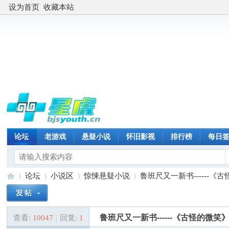
设为首页
收藏本站
论坛
老游戏
悬疑小说
怀旧影视
排行榜
每日
论坛
小说区
惊悚悬疑小说
鲁班尺又一新书------
鲁班尺又一新书------《古怪的微笑
查看:
10047
|
回复:
1
星
»
›
›
›