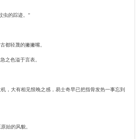
虫的踪迹。”
古都轻蔑的撇撇嘴。
急之色溢于言表。
机，大有相见恨晚之感，易士奇早已把指骨发热一事忘到
原始的风貌。