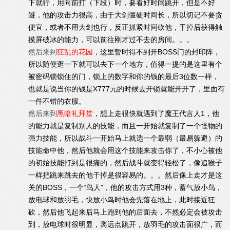
下就行，用向前打（下段）时，要看好时间跳开，但是不好
避，他的攻击力很高，由于大剑僵硬时间长，所以切记不要贪
便宜，或者不用大剑也行，反正抓紧时间砍他，干掉后获得触
摸屏破冰的能力，可以前往刚才过不去的房间。。。
然后来到
狂乱的花园
，这里暂时得不到开BOSS门的封印阵，
所以随便逛一下就可以去下一个地方，值得一提的是这里有个
被密码锁锁住的门，锁上的数字和你的钱的最后3位数一样，
也就是说当你的钱是X777元的时候去开锁就能开开了，里面有
一件不错的衣服。
然后来到
黑暗礼拜堂
，想上走很快就遇到了魔王代言人1，他
的能力就是复制别人的技能，而且一开始就复制了一个怪物的
强力技能，所以战斗一开始马上就选一个最弱（最易躲避）的
技能命中他，然后他就会用这个技能来攻击你了，不小心被他
的初始技能打到是很痛的，然后战斗就变得轻松了，像追猴子
一样把跳来跳去的他干掉是很容易的。。。然后像上走才是这
关的BOSS，一个“鸟人”，他的攻击方式用3种，蓄气放小鸟，
放电球和放羽毛，快放小鸟时他会先落在地上，此时接近狂
砍，然后他飞起来后马上跑到他的后面去，不然必定会被攻击
到，放电球时很明显，离远点跳开，放羽毛的攻击面很广，而