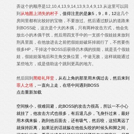
弄这个的顺序是12,10,4,13,9,14,13,9,3,4,9,13.从这里可以回
到
从地图上消失的村子
，值得注意的是象5，9，8，12
这几个
房间里都有比较好的宝物，不要放过。然后通过默认的道路来
到BOSS处，这次是个大的木偶，只有两种攻击方式，他会先
放出小的木偶干扰，然后用四支手中的一支抓个假娃娃来放到
刑具里面，在他放进去之前把假娃娃破坏掉就行了，不然要伤
很多HP，干掉这个BOSS后获得仍木偶的技能，就是丢个假娃
娃，假娃娃落地后和主角交换位置，中途无敌，这样就能通过
某些地方，或是借助这个跳到更高的地方。
然后回到
黑暗礼拜堂
，从右上角的那里用木偶过去，然后来到
罪人之塔
，一直向上走，在塔中间遇到BOSS
点击重新加载
空间狭小，很难回避，此BOSS的攻击力很高，所以一不小心
就挂了，他攻击方式也很多，有后退几步，飞身扑过来，最好
用木偶来躲，跑到他后面去，还有吸气，然后咬，这招离远了
就保持距离，如果近的话就躲在他低头咬的时候头和脚之间，