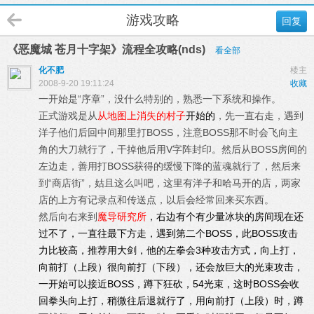
游戏攻略
回复
《恶魔城 苍月十字架》流程全攻略(nds)
看全部
化不肥
楼主
2008-9-20 19:11:24
收藏
一开始是“序章”，没什么特别的，熟悉一下系统和操作。
正式游戏是从
从地图上消失的村子
开始的
，先一直右走，遇到
洋子他们后回中间那里打BOSS，注意BOSS那不时会飞向主
角的大刀就行了，干掉他后用V字阵封印。然后从BOSS房间的
左边走，善用打BOSS获得的缓慢下降的蓝魂就行了，然后来
到“商店街”，姑且这么叫吧，这里有洋子和哈马开的店，两家
店的上方有记录点和传送点，以后会经常回来买东西。
然后向右来到
魔导研究所
，右边有个有少量冰块的房间现在还
过不了，一直往最下方走，遇到第二个BOSS，此BOSS攻击
力比较高，推荐用大剑，他的左拳会3种攻击方式，向上打，
向前打（上段）很向前打（下段），还会放巨大的光束攻击，
一开始可以接近BOSS，蹲下狂砍，54光束，这时BOSS会收
回拳头向上打，稍微往后退就行了，用向前打（上段）时，蹲