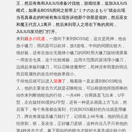
王，然后有角和JULIUS准备讨伐他，游戏结束，追加JULIUS
模式，如果去BOSS房间之前带上“ミナのおまもり”就会出现
当苍真暴走的时候有角出现告诉他那个弥那是假的，然后巫女
和魔王代言人1离开，然后来到罪人之塔右下角的房间，
JULIUS发功把门打开。
来到
裁きの坑道
，一路向下来到BOSS处，这次是死神，他会
放小镰刀，用武器可以砍掉，放3道电，中间的间隙比较大，
很好躲，还有在放出无规律小镰刀的同时用大镰刀旋转绕屏幕
一周攻击仓真，这个比较难躲，边用大范围武器清理小镰刀，
边跳起来躲到镰刀，可以召唤使魔帮忙，死神没有明显的弱点
而且暗属性的攻击对他效果很小。
干掉他后就可以进入
深渊
了，顺着路一直走遇到BOSS蝗虫
人，他的主要攻击方式就是召唤蝗虫，可以根据他挥指挥棒的
动作来判断他蝗虫的行动，一共4种，分两路直飞出来，U字
型，左右旋转90度的U字型，还有一种是从画面上方飞出，然
后落下，每个角落都会落到，打此BOSS最好的办法就是用镰
刀，蹲在角落猛丢镰刀就行了，记得装上46号魂，他的弱点是
怕突刺，斩，圣攻击，正好镰刀是斩，这种办法几乎只有他的
第4种攻击方式，象下雨似的的蝗虫才能对仓真造成比较小的