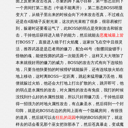
面上反射来攻击苍真，尽量的蹲下减小目标，第一形态后到下
一个房间打第二形态（中途不能离开），第二形态BOSS明显
变大了，从镜子里出来的时候会向下冲来攻击苍真，不过难点
还是在4面镜子反射光束，这次的光束粗了很多，很容易被打
到，躲避时还要看运气了，此BOSS的弱点是突刺攻击和斩攻
击，干掉他后获得进入镜子的能力，然后就能去
恶魔城最上皆
打BOSS了，直接进入镜子打火焰魔，这家伙飞在空中且很灵
活，推荐武器是是忍者用的镰刀，配合46号（骷髅回旋镖手）
怪物的魂，能使投掷的武器一次能丢两个，这样又大大增加了
本来就很好用的镰刀的威力，BOSS的攻击方式有向下连续拍
地，只要当他快要拍的时候猾铲就能躲开，还有连续放火焰在
地上移动，这时离BOSS一定距离，跳起来猛用镰刀丢他，顺
便就躲过火焰，他还会大打地上打出扩散的火，跳开即可，他
的弱点是水属性的攻击，对火属性的攻击有免疫，我打的时候
没找到什么好的水属性技能，所以只好用镰刀丢，干掉他后获
得一招强力的对地火属性攻击，有点象圣水，然后得到一个封
印阵，就是此BOSS右边的房间上面有一个隐藏房间，有很强
的道具，然后就可以去
狂乱的花园
中间的BOSS房间了，就这
样去的话会看见那个巫女把弥那杀了，然后苍真暴走，变成魔