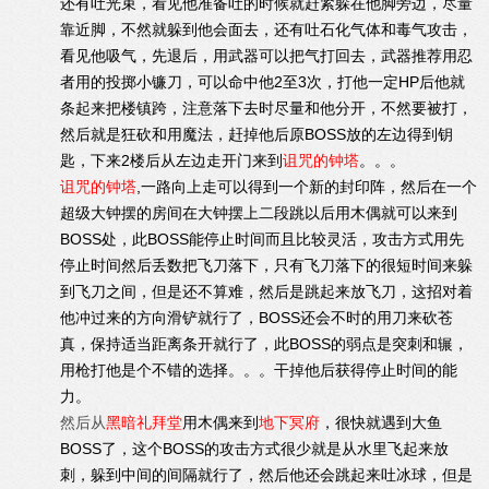
还有吐光束，看见他准备吐的时候就赶紧躲在他脚旁边，尽量
靠近脚，不然就躲到他会面去，还有吐石化气体和毒气攻击，
看见他吸气，先退后，用武器可以把气打回去，武器推荐用忍
者用的投掷小镰刀，可以命中他2至3次，打他一定HP后他就
条起来把楼镇跨，注意落下去时尽量和他分开，不然要被打，
然后就是狂砍和用魔法，赶掉他后原BOSS放的左边得到钥
匙，下来2楼后从左边走开门来到
诅咒的钟塔
。。。
诅咒的钟塔
,一路向上走可以得到一个新的封印阵，然后在一个
超级大钟摆的房间在大钟摆上二段跳以后用木偶就可以来到
BOSS处，此BOSS能停止时间而且比较灵活，攻击方式用先
停止时间然后丢数把飞刀落下，只有飞刀落下的很短时间来躲
到飞刀之间，但是还不算难，然后是跳起来放飞刀，这招对着
他冲过来的方向滑铲就行了，BOSS还会不时的用刀来砍苍
真，保持适当距离条开就行了，此BOSS的弱点是突刺和辗，
用枪打他是个不错的选择。。。干掉他后获得停止时间的能
力。
然后从
黑暗礼拜堂
用木偶来到
地下冥府
，很快就遇到大鱼
BOSS了，这个BOSS的攻击方式很少就是从水里飞起来放
刺，躲到中间的间隔就行了，然后他还会跳起来吐冰球，但是