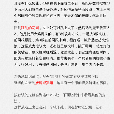
且没有什么预兆，但是在他下面攻击不到，所以多数时候在他
下面用大剑攻击是个好办法，赶掉他后获得而段跳，右上角有
个房间有个缺口现在还过不去，要丢木偶的技能，然后往回
走。
回到
狂乱的花园
，左上处可以跳上去了，然后遇到魔王代言人
2，他是使用火焰魔法的，有3种攻击方式，一是放3根火柱，
前两根跟踪，第3根在前两跟中间，很好逼，然后是掀起火焰
浪，这招威力比较大，还有就是放火球，跳开即可，总之打他
的关键在于放火柱时往后退，然后攻击，切记注意僵硬时间，
因为火焰浪打着实在很痛。推荐去买个一个忍者用的投掷小镰
刀，很好用，没有僵硬时间，是飞行道具，攻击力也不错。
右边就是记录点，配合“高威力的炸弹”在这里练级很快
继续向左来到
妖魔迎宾馆
，这里有一个用触摸乒解迷的房间。
按默认的走就会到达BOSS处，下面让我们来看看其他的走
法，
这样从右上出去会到一个镜子处，现在暂时还没用，还有