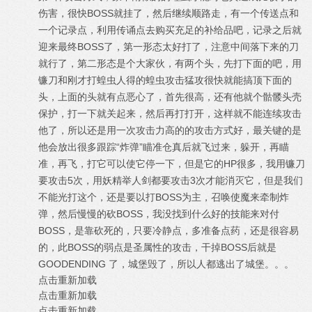
伤害，很快BOSS就挂了，然后继续顺路走，有一个传送点和
一个记录点，利用传诵点去购买充足的补给品吧，记录之后就
迎来最终BOSS了，第一形态太好打了，注意中间落下来的刀
就行了，第二形态是个大家伙，有两个头，先打下面的吧，用
镰刀和刚才打蝗虫人得的蝗虫攻击猛攻很快就能搞顶下面的
头，上面的头就有点恶心了，首先很高，还有他就个骷髅头壳
保护，打一下就关起来，然后再打打开，这样就不能连续攻击
他了，所以还是用一次攻击力高的的攻击方式好，最关键的是
他会放出很多跟踪“炸弹”瞄准仓真后就飞过来，躲开，再瞄
准，再飞，打它可以使它停一下，但是它的HP很多，我用镰刀
要攻击5次，用妖精举人剑都要攻击3次才能消灭它，但是我们
不能光打这个，还是要以打BOSS为主，召唤使魔来牵制炸
弹，然后慢慢的砍BOSS，我没找到什么好的技能来对付
BOSS，是靠砍死的，只要冷静点，多准备点药，还是很容易
的，此BOSS的弱点是圣属性的攻击，干掉BOSS后就是
GOODENDING 了，城堡毁了，所以人都逃出了城堡。。。
点击重新加载
点击重新加载
点击重新加载