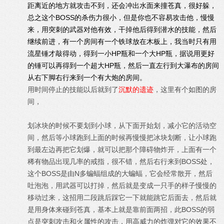
距离近的地方就攻击不到，还会冲出水面来撞苍真，很好躲，
总之这个BOSS的杀伤力很小，但是你也不容易攻击他，慢慢
来，用突刺的武器对他有效，干掉他后得到潜水的技能，然后
继续前进，有一个房间有一个铁球放在木板上，我当时只有用
流星锤才敲得动，得到一小HP瓶和一个大HP瓶，据说用更好
的锤可以再得到一个超大HP瓶，然后一直左行到大瀑布的房间
从右下脚右行来到一个有大炮的房间。
用时间停止的技能以后就到了
沉默的遗迹
，这里有个如图的房
间，
划冰块的时候不要划到小球，从下面开始划，减小它的活动空
间，然后等小球跑到上面的时候再慢慢把冰块划断，让小球跑
到最左边再把它划爆，就可以把那个障碍物炸开，上面有一个
稀有物品出现几率的戒指，很不错，然后右行来到BOSS处，
这个BOSS是由N多蝙蝠组成的大蝙蝠，它会经常散开，然后
吐泡泡，用武器可以打掉，然后就是变成一只手的样子慢慢的
移动过来，这招用二段跳后踩它一下就能跳它后面去，然后就
是用身体来碰到苍真，基本上就是靠前面两招，此BOSS的弱
点是突刺攻击和火属性的攻击，用高威力的炸弹对它的效果不