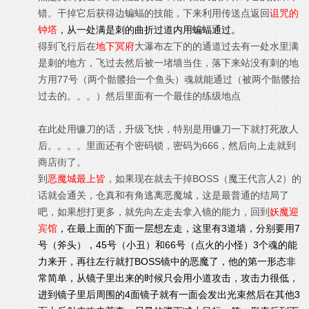
错。干掉它后获得边蝙蝠的技能，下来利用传送点返回
诅咒的
钟塔
，从一处满是刺的曲折过道内用蝙蝠通过。
得到飞行后在
地下冥府
大瀑布左下的的通道过去有一处水里满
是刺的地方，飞过去然后被一堵墙当住，落下来站没有刺的地
方用77号（两个骷髅抬一个鱼头）魂就能通过（被两个骷髅抬
过去的。。。）然后里面有一个最佳的练级地点
在此处用镰刀的话，升级飞快，特别是用镰刀一下就打死敌人
后。。。。里面还有个密码锁，密码为666，然后向上走就到
商店街了。
到
恶
魔城最上皆
，如果现在就去干掉BOSS（魔王代言人2）的
话就会通关，仓真和有角逃离恶魔城，这是最普通的结局了
吧，如果想打更多，就先向左走去拿入镜的能力，回到
妖魔迎
宾馆
，在最上面的下面一层想左走，这里有3道墙，分别要用7
号（斧头），45号（小丑）和66号（点火的小怪）3个魂的能
力来开，再往左行就打BOSS镜中的恶魔了，他的第一形态非
常简单，从镜子里出来的时候只会用小道攻击，攻击力很低，
进到镜子里后周围的4面镜子就有一面会发出光束然后在其他3