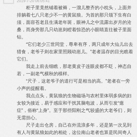
2019-7-20 06:05:41
柜子里竟然铺着被褥，一溜儿整齐的小枕头，上面并
排躺着七八只老少不一的黄鼠狼。为首的那只颌下生有白
须，面容苍老且生满老年斑，眼神儿之中流露出岁月的沧
桑，而身旁那几只幼崽则瞪着惊恐的小眼睛直往被子里面
钻。
“它们老少三世同堂，尊卑有序，两只成年大仙儿出去
猎食，老爷子则在家里照顾幼崽儿。”老者温存的目光瞧着
它们。
我走上前去细瞧，那老黄皮子连眼皮都不眨，神态自
若，一副老气横秋的模样。
“尺子，这老爷子的道行可是相当的高。”老者在一旁
小声的提醒着。
我点点头，黄鼠狼的生物磁场与农村里体弱多病的妇
女较为接近，易于感应和干扰其脑电波，从而引发“癔
症”，俗称“上身”。至于那些阳刚之气较盛的大老爷们，则
无需担心。
尺子走出仓房，自己在外流浪多年，还是第一次见到
有人与黄鼠狼如此的相处，这位南山老者也算是民间奇人