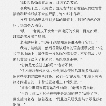
我拎起铁锄跟在后面，回到了老者家。
仓房柜子里，老黄皮子面无表情的看着濒死的雄性黄
鼠狼和那堆残缺不全的尸骸，许久都未作声。
只有那些幼崽儿扑到父母的遗骸上，“吱吱”的伤心哀
叫，场面令人动容。
“吱……”老黄皮子发出一声凄厉的长啸，目光如炬，
盯着老者发出了疑问。
老者解释着：“老爷子想要知道是谁杀害了它们。”
我清了清喉咙，然后尽量以通俗的语言缓缓说道：“拉
拉屯北山岗上，蛰伏着一只休眠的蠕头蛮，不知何故，这
两只黄鼠狼误入了其墓穴，所以惨遭杀害。”
“它俩是怎么进去的呢？”老者不解。
“但凡老坟年代久远，受到雨水侵蚀后墓坑多有塌陷，
留有些空洞缝隙在所难免。它们一定是发现了地底下有动
静才闯进去的，未曾想竟会遇上了蠕头蛮。”
“原来尘世间果真有这种生物啊。”老者自言自语。
“当然，你以为尺子在书中是瞎编的吗？”我哼了声，
目光望向老者，接着说道，“而且这只蠕头蛮与李翠花颇有
渊源。”