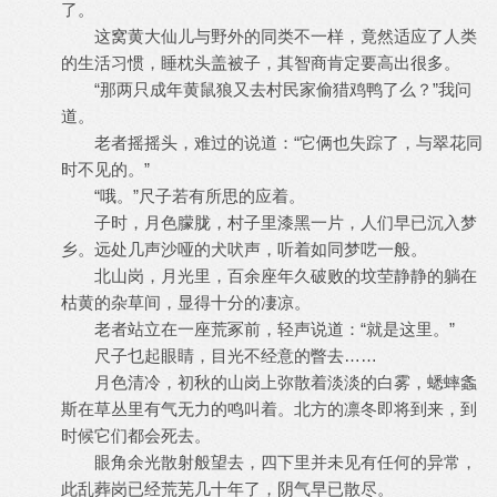
了。
这窝黄大仙儿与野外的同类不一样，竟然适应了人类
的生活习惯，睡枕头盖被子，其智商肯定要高出很多。
“那两只成年黄鼠狼又去村民家偷猎鸡鸭了么？”我问
道。
老者摇摇头，难过的说道：“它俩也失踪了，与翠花同
时不见的。”
“哦。”尺子若有所思的应着。
子时，月色朦胧，村子里漆黑一片，人们早已沉入梦
乡。远处几声沙哑的犬吠声，听着如同梦呓一般。
北山岗，月光里，百余座年久破败的坟茔静静的躺在
枯黄的杂草间，显得十分的凄凉。
老者站立在一座荒冢前，轻声说道：“就是这里。”
尺子乜起眼睛，目光不经意的瞥去……
月色清冷，初秋的山岗上弥散着淡淡的白雾，蟋蟀螽
斯在草丛里有气无力的鸣叫着。北方的凛冬即将到来，到
时候它们都会死去。
眼角余光散射般望去，四下里并未见有任何的异常，
此乱葬岗已经荒芜几十年了，阴气早已散尽。