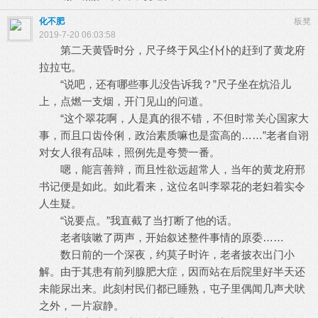
化不肥
板凳
2019-7-20 06:03:58
第二天黄昏时分，尺子终于风尘仆仆的赶到了黄龙府
拉拉屯。
“说吧，还有哪些事儿没告诉我？”尺子坐在炕沿儿
上，点燃一支烟，开门见山的问道。
“这个翠花啊，人是真的很不错，不但时常关心国家大
事，而且口齿伶俐，政治素质嘛也是蛮高的……”老者自诩
对女人很有品味，照例先是夸赞一番。
嗯，能言善辩，而且性欲远超常人，当年的黄龙府邢
书记便是如此。如此看来，这位名叫李翠花的老妇着实令
人生疑。
“说要点。”我直截了当打断了他的话。
老者咳嗽了两声，开始叙述整件事情的原委……
数日前的一个深夜，约莫子时许，老者披衣出门小
解。由于其患有前列腺肥大症，因而站在后院里好半天还
未能尿出来。此刻村民们都已睡熟，屯子里偶闻几声犬吠
之外，一片寂静。