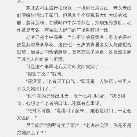
太。
东北农村里盛行扭秧歌，一挨到日落西山，老头老娘
们便纷纷涌出了家门。但见其个个穿戴着大红大绿的戏
服，脸涂脂粉，在唢呐声中踩着鼓点，持扇扭胯撅腚，动
作甚是夸张，与城里大妈们的广场舞有得一比。
老者乃是个中高手，当仁不让的领舞者，身边的搭档
便是其邻居李翠花。这位七十三岁的寡居老女人与他配合
默契，眉目之间含情脉脉，竟然充满了挑逗，这自然引起
了其他人的妒嫉与不满。
可是这个李翠花几天前却突然失踪了……
“报案了么？”我问。
“还没呢，”老者叹了口气，“翠花是一人独居，村里人
都以为她出门了。”
“也许真的是外出几天，没什么好担心的。”我淡淡
道，心想这个老者的口味儿还真有点重呢。
“绝对不可能，”老者叫了起来，“她若是出门，一定会
来说的。”
尺子闻言“嘿嘿”冷笑了两声：“老者讲实话，你是不是
跟她好上了？”