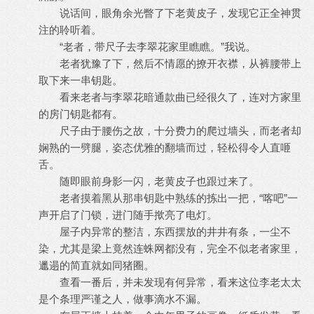
说话间，眼角余光瞥了下老黄皮子，发现它正全神贯
注的聆听着。
“老者，带尺子去李翠花家里瞧瞧。”我说。
老者犹豫了下，然后不情愿的撩开衣襟，从裤腰带上
取下来一串钥匙。
看来老者与李翠花暗通款曲已经很久了，连对方家里
的房门钥匙都有。
尺子由于腰伤之故，十分费力的爬过墙头，而老者却
娴熟的一劈腿，姿态优雅的翻墙而过，轻松得令人直咂
舌。
随即眼前身影一闪，老黄皮子也跟过来了。
老者摸着黑从那串钥匙中熟练的拣出一把，“喀吧”一
声开启了门锁，进门随手揿亮了电灯。
屋子内异常的整洁，东西摆放的井井有条，一尘不
染，尤其是梁上竟然连蛛网都没有，完全不似老者家里，
邋遢的简直就如同猪圈。
查看一番后，并未发现有何异常，看来这位李老太太
是个条理严谨之人，做事滴水不漏。