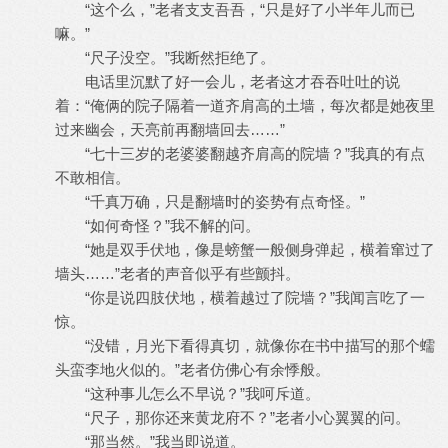
“这个么，”老者支支吾吾，“只是好了小半年儿而已
嘛。”
“尺子没空。”我断然拒绝了。
电话里沉默了好一会儿，老者这才吞吞吐吐的说
着：“俺俩的院子隔着一道齐肩高的土墙，每次都是她夜里
过来幽会，天亮前再翻墙回去……”
“七十三岁的老婆婆翻越齐肩高的院墙？”我真的有点
不敢相信。
“千真万确，只是翻墙时的姿势有点奇怪。”
“如何奇怪？”我不解的问。
“她是双手伏地，像是螃蟹一般侧身弹起，横着窜过了
墙头……”老者的声音似乎有些颤抖。
“你是说四肢伏地，横着越过了院墙？”我闻言吃了一
惊。
“没错，月光下看得真切，就像你在书中描写的那个蠕
头蛮李地火似的。”老者仿佛心有余悸般。
“这种事儿怎么不早说？”我呵斥道。
“尺子，那你还来黄龙府不？”老者小心翼翼的问。
“那当然。”我当即说道。