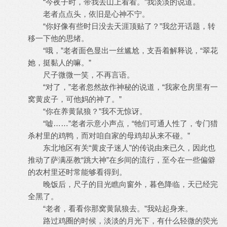
“今夜子时，带我去山上看看。”我淡淡的说道。
老者点点头，依旧是心神不宁。
“你好像有些时日没去天涯顶贴了？”我岔开话题，转
移一下他的思绪。
“哦，”老者面色显出一丝尴尬，支吾着解释说，“翠花
她，挺黏人的嘛。”
尺子微微一笑，不再言语。
“对了，”老者忽然故作神秘的说道，“我家仓房里有一
窝黄皮子，可他妈的神了。”
“你在养黄鼠狼？”我不无惊讶。
“嘘……”老者示意小声点，“牠们可通人性了，专门猎
杀村里的鸡鸭，而对咱自家的母鸡却从来不碰。”
东北地区有关“黄皮子迷人”的传说由来已久，因此也
推动了萨满巫教“跳大神”在乡间的流行，至今在一些偏僻
的农村里还时常能够看得到。
晚饭后，尺子的目光瞧向窗外，暮色降临，天已经完
全黑了。
“老者，看看你那窝黄鼠狼去。”我站起身来。
路过鸡圈的时候，淡淡的月光下，有什么轻微的荧光