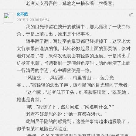
老者支支吾吾的，尴尬之中掺杂着一丝得意。
化不肥
#
8
2019-7-20 06:06:54
我的目光停留在拽开的被褥中，那儿露出了一块白纸
角，于是上前抽出，原来是个记事本。
随手翻了翻，写过字的扉页都已经撕掉了，这李老太
太行事果然谨慎的很。我轻轻掀起最上面的那页纸，斜对
着灯光看了看，果然发现表面有轻微的压痕。于是掏出手
机揿亮电筒，当调整到一定倾斜角度时，隐约看清了上面
一行清秀的字迹，心中骤然便是一惊。
“风陵渡……风后冢……梅里雪山……蓝月亮
谷……”我轻轻的念出了声，随即疑问的目光望向了老者。
“这个嘛，”老者低下了头，红着脸嗫嚅道，“翠花她，
她也是青丝。”
“哦，”我愣了下，然后问道，“网名叫什么？”
老者不好意思的说：“她一直都在潜水。”
此刻尺子隐约的感觉到，这整件事情越来越蹊跷了，
似乎有某种危险已然临近。
“老者，你这条花裤衩用后没有洗过吧？”我面色严肃