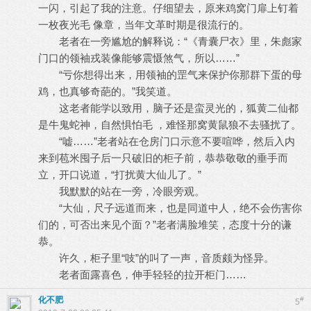
一闪，引起了我的注意。仔细望去，原来鸡窝门扉上钉着
一枚夜光毛 像章，当年文革时期是很流行的。
老者在一旁尴尬的解释说：“《青囊尸衣》里，朱彪家
门口的领袖戎装像能够震慑煞气，所以……”
“亏你想得出来，用领袖的罡气来保护你那群下蛋的母
鸡，也真够奇葩的。”我笑道。
这老者能学以致用，脑子还是蛮灵光的，狐黄二仙都
是牛鬼蛇神，自然惧怕毛 ，难怪那窝黄鼠狼不去骚扰了。
“嘘……”老者站在仓房门口示意不要喧哗，然后入内
来到苞米囤子后一只破旧的柜子前，恭恭敬敬的垂手而
立，开口说道，“打扰黄大仙儿了。”
我默默的站在一旁，冷眼旁观。
“大仙，尺子远道而来，也是同道中人，绝不会伤害你
们的，可否出来见个面？”老者满脸堆笑，态度十分的谦
恭。
许久，柜子里“吱”的叫了一声，音质颇为怪异。
老者面露喜色，伸手轻轻的拉开柜门……
化不肥
#
5