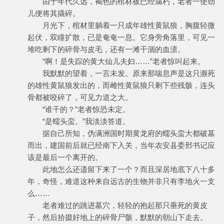
由于年代久远，褐色的棺材板已经腐朽，老者一使劲
儿便将其撬碎。
月光下，棺材里躺着一只成年雄性黄鼠狼，胸腹轻微
起伏，双瞳扩散，已是奄奄一息。它身旁角落里，可见一
堆吃剩下的碎骨与皮毛，还有一滩干涸的血渍。
“啊！是失踪的黄大仙儿夫妇……”老者惊叫起来。
我默默的望着，一言未发。原来那喘息声是这只濒死
的雄性黄鼠狼发出的，而雌性黄鼠狼只剩下些残骸，连头
骨都被咬碎了，可见力道之大。
“谁干的？”老者惊恐未定。
“是蠕头蛮。”我淡淡答道。
据自己所知，伪满洲国时期黄龙府的蠕头蛮大都破墓
而出，建国前后就已经南下入关，当年农安县委邢书记应
该是最后一个离开的。
此地怎么还遗留下来了一个？而且深居地底下八十多
年，奇怪，难道这种来自远古的生物并非只有李地火一支
么……
老者难过的跳进墓穴，轻轻的抱起那只垂死的黄皮
子，然后拾掇好地上的碎骨尸骸，默默的朝山下走去。