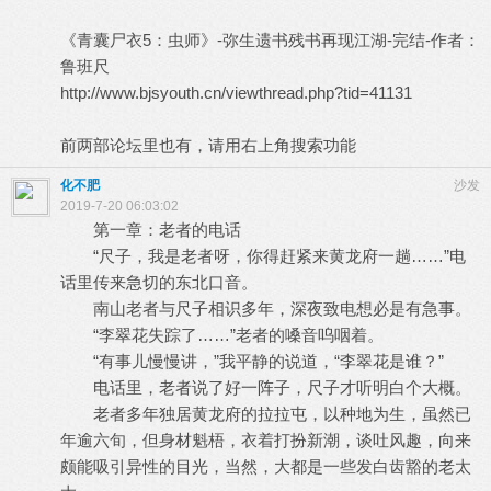
《青囊尸衣5：虫师》-弥生遗书残书再现江湖-完结-作者：
鲁班尺
http://www.bjsyouth.cn/viewthread.php?tid=41131
前两部论坛里也有，请用右上角搜索功能
化不肥
沙发
2019-7-20 06:03:02
第一章：老者的电话
“尺子，我是老者呀，你得赶紧来黄龙府一趟……”电
话里传来急切的东北口音。
南山老者与尺子相识多年，深夜致电想必是有急事。
“李翠花失踪了……”老者的嗓音呜咽着。
“有事儿慢慢讲，”我平静的说道，“李翠花是谁？”
电话里，老者说了好一阵子，尺子才听明白个大概。
老者多年独居黄龙府的拉拉屯，以种地为生，虽然已
年逾六旬，但身材魁梧，衣着打扮新潮，谈吐风趣，向来
颇能吸引异性的目光，当然，大都是一些发白齿豁的老太