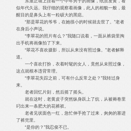
东屋正墙上挂着一个中年男子的画像，纸质发黄，看
似年代久远。我仔细的观察着画像，此人的相貌一般，最
醒目的是鼻头上有一粒硕大的黑痣。
“那是翠花的爷爷，在她很小的时候就去世了。”老者
在身后小声说。
“李翠花的照片有么？”我随口说着，一面从裤袋里掏
出手机将画像拍了下来。
“翠花不喜欢摄影，所以从来没有照过像。”老者解释
道。
一个喜欢打扮，衣着时髦的女人，竟然从未照过像，
这点就根本违背常理。
“李翠花失踪之前，可有什么反常之处？”我转过身
来。
老者回忆片刻，然后摇了摇头。
就在这时，老黄皮子突然纵身跃上了炕，从被褥卷里
叼出来一条肥大的花裤衩。
老者见状面色一红，急忙伸手抢了过来，匆匆的塞进
了裤兜里。
“是你的？”我忍俊不已。