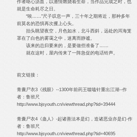
作者呕心沥血，以激情燃烧着生命，当作品完成之时，也
就是生命耗尽之日。
“唉……”尺子叹息一声，三十年之期将近，那种多年
前莫名的恐惧再次攫上心头。
抬头眺望夜空，月色如水，北斗西斜，远处的洱海笼
罩在了白色的雾霭之中，迷离而静谧。
该来的总归要来的，是要做些准备了……
就在这时，屋内传来了一阵急促的电话铃声。
前文链接：
青囊尸衣3《残眼》--1300年前药王噬嗑针重出江湖--作
者：鲁班尺
http://www.bjsyouth.cn/viewthread.php?tid=39444
青囊尸衣4《蛊人》-起诸善法本是幻，造诸恶业亦是幻-作
者：鲁班尺
http://www.bjsyouth.cn/viewthread.php?tid=40695