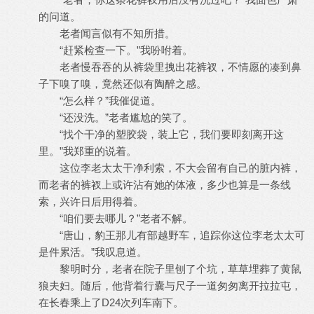
的问道。
老者闻言似有不知所措。
“赶紧检查一下。”我吩咐着。
老者慢吞吞的从裤袋里拽出花裤衩，不情愿的凑到鼻
子下嗅了嗅，竟然还似有陶醉之感。
“怎么样？”我催促道。
“还没洗。”老者尴尬的笑了。
“找个干净的塑胶袋，装上它，我们要即刻离开这
里。”我郑重的说着。
这位李老太太干净利索，不大会留有自己的脏内裤，
而老者的裤衩上或许沾有她的体液，多少也算是一条线
索，兴许日后用得着。
“咱们要去哪儿？”老者不解。
“唐山，豹王那儿有部越野车，追踪你这位李老太太可
是件累活。”我叹息道。
黎明时分，老者在院子里刨了个坑，草草埋葬了黄鼠
狼夫妇。随后，他背着行囊与尺子一道匆匆离开拉拉屯，
在长春乘上了D24次列车南下。