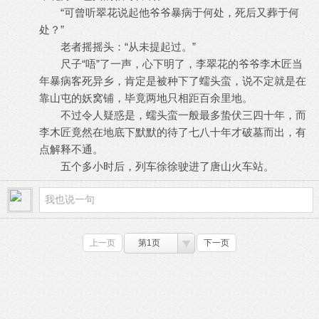
“可曾听翠花说起他爷爷暴病于何处，死后又葬于何
处？”
老者摇摇头：“从未提起过。”
尺子“唔”了一声，心下明了，李翠花的爷爷李木匠当
年暴病客死异乡，肯定是被种下了蠕头蛮，说不定就是在
靠山屯的妖窝铺，毕竟两地只相距百余里地。
不过令人疑惑是，蠕头蛮一般最多蛰伏三四十年，而
李木匠竟然在地底下默默的待了七八十年才破墓而出，有
点解释不通。
五个多小时后，列车徐徐驶进了唐山火车站。
上一页
第1页
下一页