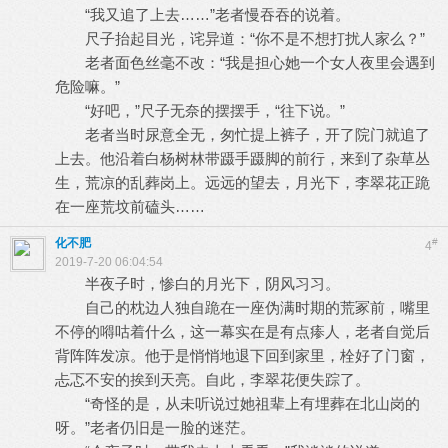
“我又追了上去……”老者慢吞吞的说着。
尺子抬起目光，诧异道：“你不是不想打扰人家么？”
老者面色丝毫不改：“我是担心她一个女人夜里会遇到
危险嘛。”
“好吧，”尺子无奈的摆摆手，“往下说。”
老者当时尿意全无，匆忙提上裤子，开了院门就追了
上去。他沿着白杨树林带蹑手蹑脚的前行，来到了杂草丛
生，荒凉的乱葬岗上。远远的望去，月光下，李翠花正跪
在一座荒坟前磕头……
化不肥
#
4
2019-7-20 06:04:54
半夜子时，惨白的月光下，阴风习习。
自己的枕边人独自跪在一座伪满时期的荒冢前，嘴里
不停的嘚咕着什么，这一幕实在是有点瘆人，老者自觉后
背阵阵发凉。他于是悄悄地退下回到家里，栓好了门窗，
忐忑不安的挨到天亮。自此，李翠花便失踪了。
“奇怪的是，从未听说过她祖辈上有埋葬在北山岗的
呀。”老者仍旧是一脸的迷茫。