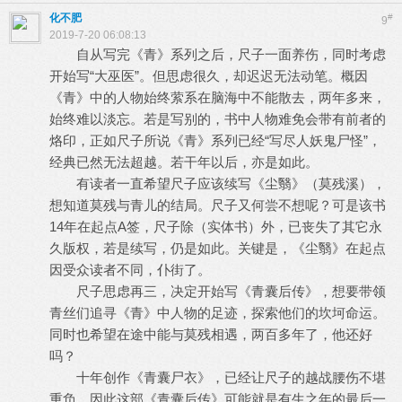
化不肥
#
9
2019-7-20 06:08:13
自从写完《青》系列之后，尺子一面养伤，同时考虑
开始写“大巫医”。但思虑很久，却迟迟无法动笔。概因
《青》中的人物始终萦系在脑海中不能散去，两年多来，
始终难以淡忘。若是写别的，书中人物难免会带有前者的
烙印，正如尺子所说《青》系列已经“写尽人妖鬼尸怪”，
经典已然无法超越。若干年以后，亦是如此。
有读者一直希望尺子应该续写《尘翳》（莫残溪），
想知道莫残与青儿的结局。尺子又何尝不想呢？可是该书
14年在起点A签，尺子除（实体书）外，已丧失了其它永
久版权，若是续写，仍是如此。关键是，《尘翳》在起点
因受众读者不同，仆街了。
尺子思虑再三，决定开始写《青囊后传》，想要带领
青丝们追寻《青》中人物的足迹，探索他们的坎坷命运。
同时也希望在途中能与莫残相遇，两百多年了，他还好
吗？
十年创作《青囊尸衣》，已经让尺子的越战腰伤不堪
重负，因此这部《青囊后传》可能就是有生之年的最后一