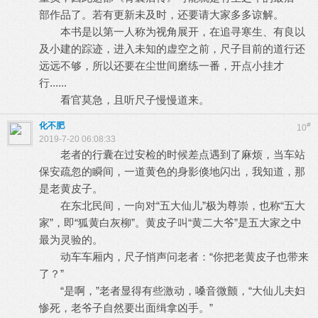
部作品了。若有更新未及时，还要请大家多多谅解。
本书是以第一人称为视角展开，在追寻寒生、有良以
及小建的踪迹，进入未知的虚空之前，尺子目前的道行还
远远不够，所以还要在尘世间磨练一番，开点小挂才
行......
看官莫急，且听尺子慢慢道来。
化不肥
#
10
2019-7-20 06:08:33
老者的行囊在过安检的时候差点遇到了麻烦，当车站
保安疏忽的瞬间，一道黄色的身影倏地闪出，我知道，那
是老黄皮子。
在东北民间，一向对“五大仙儿”极为尊崇，也称“五大
家”，即“狐黄白灰柳”。黄皮子叫“黄二大爷”是五大家之中
最为灵验的。
动车车厢内，尺子悄声问老者：“你把老黄皮子也带来
了？”
“是啊，”老者显得有些激动，嗓音微颤，“大仙儿夫妇
惨死，老爷子自然要出面缉拿凶手。”