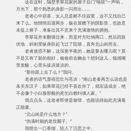
这在这时，隔壁李翠花家的屋子后门“咯吱”一声响，
月光下，那个熟悉的身影一闪而出……
老者心中窃喜，女人总是耐不住寂寞，这不又找自己
来了么。他悄悄后退两步，躲在屋檐下的阴影里，也故意
未提上裤子，准备出其不意来个充满激情的拥抱。
李翠花并未翻墙过来，而是对月吐纳两口，然后四肢
伏地，斜刺里纵身跃起飞过了院墙，直奔北山岗而去。
老者迷惑不解，这深更半夜的，她是要去哪儿呢？莫
不是又有了新的相好，偷偷前去幽会？想到这儿，顿感嘴
里发酸，心里头拔凉拔凉的。
“那你跟上去了么？”我问。
老者的语气显得悲壮与苍凉：“南山老者再怎么说也是
条关东汉子，如果翠花已经不喜欢你了，就应该成全，绝
不会像个小白脸那般的死乞白赖纠缠人家。”
我点点头，这老者即便是偷情，也能说得如此充满着
正能量。
“北山岗是什么地方？”
“伪满时期的老坟圈子。”
我喷出一口香烟，陷入了沉思之中。