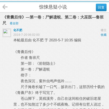
惊悚悬疑小说
回复
《青囊后传》—第一卷：尸解遗蜕、第二卷：大巫医—鲁班
尺
看全部
化不肥
楼主
2019-7-20 06:02:00
收藏
本帖最后由 化不肥 于 2020-5-7 10:35 编辑
《青囊后传》
作者 鲁班尺
第一部：《前朝隐士》
第一卷：尸解遗蜕
楔子：
夜色深沉，窗外虫鸣声低吟……
尺子掩卷长嘘了一口气，披衣出门，这部历经十载的
《青囊尸衣》终于写完了。
苍山脚下，莫残溪旁，自己在这间租住的破旧老屋
里，也不知熬过了多少个不眠夜晚。记得有位哲人说过，