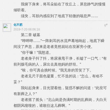
我俯下身来，将耳朵贴在了坟丘上，屏息静气的慢慢
倾听着。
须臾，耳鼓内感应到了地底下轻微的喘息声……
化不肥
#
6
2019-7-20 06:06:16
第二章 破墓
“哗哗哗……”一阵刺耳的水流声蓦地响起，地底下瞬
间没了声息，原来是老者竟然就站在坟冢旁小便。
“你干嘛！”我怒道。
老者身子抖了抖，将尿液甩干净，长嘘了一口气：“有
前列腺毛病的人，尿出去真他妈的舒坦。”
“唉，你可真会挑时候。”我无奈的苦笑了下。
老者见尺子面色凝重，忙不迭的说：“怎么，有啥不
妥？”
我站起身来，目光望着他，疑惑不解的问道：“此坟可
有新葬之人？”
老者摇了摇头：“北山岗是伪满时期的乱葬岗，大白天
都阴风嗖嗖的，谁敢往这儿葬啊。”