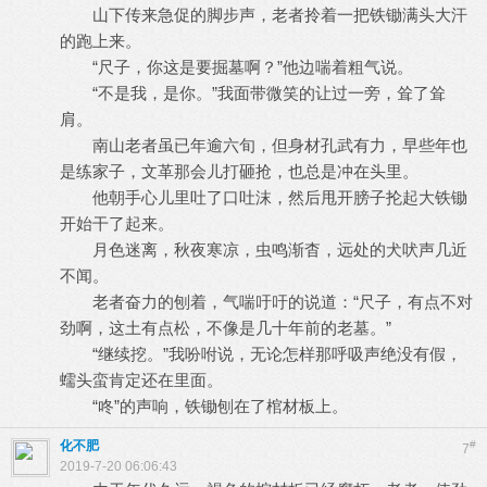
山下传来急促的脚步声，老者拎着一把铁锄满头大汗
的跑上来。
“尺子，你这是要掘墓啊？”他边喘着粗气说。
“不是我，是你。”我面带微笑的让过一旁，耸了耸
肩。
南山老者虽已年逾六旬，但身材孔武有力，早些年也
是练家子，文革那会儿打砸抢，也总是冲在头里。
他朝手心儿里吐了口吐沫，然后甩开膀子抡起大铁锄
开始干了起来。
月色迷离，秋夜寒凉，虫鸣渐杳，远处的犬吠声几近
不闻。
老者奋力的刨着，气喘吁吁的说道：“尺子，有点不对
劲啊，这土有点松，不像是几十年前的老墓。”
“继续挖。”我吩咐说，无论怎样那呼吸声绝没有假，
蠕头蛮肯定还在里面。
“咚”的声响，铁锄刨在了棺材板上。
化不肥
#
7
2019-7-20 06:06:43