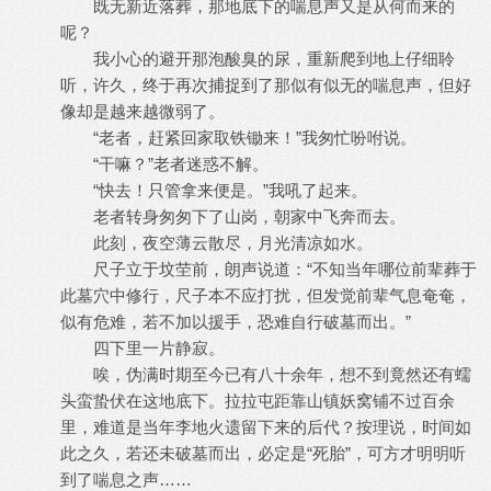
既无新近落葬，那地底下的喘息声又是从何而来的
呢？
我小心的避开那泡酸臭的尿，重新爬到地上仔细聆
听，许久，终于再次捕捉到了那似有似无的喘息声，但好
像却是越来越微弱了。
“老者，赶紧回家取铁锄来！”我匆忙吩咐说。
“干嘛？”老者迷惑不解。
“快去！只管拿来便是。”我吼了起来。
老者转身匆匆下了山岗，朝家中飞奔而去。
此刻，夜空薄云散尽，月光清凉如水。
尺子立于坟茔前，朗声说道：“不知当年哪位前辈葬于
此墓穴中修行，尺子本不应打扰，但发觉前辈气息奄奄，
似有危难，若不加以援手，恐难自行破墓而出。”
四下里一片静寂。
唉，伪满时期至今已有八十余年，想不到竟然还有蠕
头蛮蛰伏在这地底下。拉拉屯距靠山镇妖窝铺不过百余
里，难道是当年李地火遗留下来的后代？按理说，时间如
此之久，若还未破墓而出，必定是“死胎”，可方才明明听
到了喘息之声……