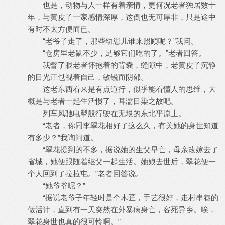
也是，动物与人一样有着亲情，更何况老者独居数十
年，与黄皮子一家感情深厚，这倒也无可厚非，只是途中
有时不太方便而已。
“老爷子走了，那些幼崽儿谁来照顾呢？”我问。
“仓房里老鼠不少，足够它们吃的了。”老者回答。
我瞥了眼老者怀抱着的背囊，缝隙中，老黄皮子沉静
的目光正乜视着自己，敏锐而阴郁。
这老东西看来是有点道行，似乎能看懂人的思维，大
概是与老者一起生活惯了，耳濡目染之故吧。
列车风驰电掣般行驶在无垠的东北平原上。
“老者，你同李翠花相好了这么久，有关她的身世知道
有多少？”我询问道。
“翠花提到的不多，据说她的生父早亡，母亲改嫁去了
省城，她便跟随着继父一起生活。她娘去世后，翠花便一
个人回到了拉拉屯。”老者回答说。
“她爷爷呢？”
“据说老爷子年轻时是个木匠，手艺很好，走村串巷的
做活计，直到有一天突然在外暴病身亡，客死异乡。唉，
翠花身世也真的很可怜啊。”