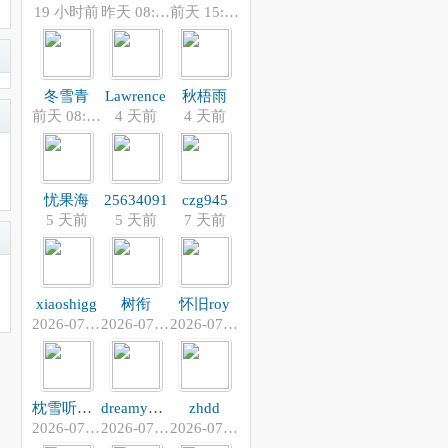
19 小时前
昨天 08:32
前天 15:02
冬雪青
Lawrence
秋梧雨
前天 08:56
4 天前
4 天前
忧果海
25634091
czg945
5 天前
5 天前
7 天前
xiaoshigg
树衔
怀旧roy
2026-07-30
2026-07-28
2026-07-26
枕雪听风吟
dreamyouthlao
zhdd
2026-07-26
2026-07-25
2026-07-24