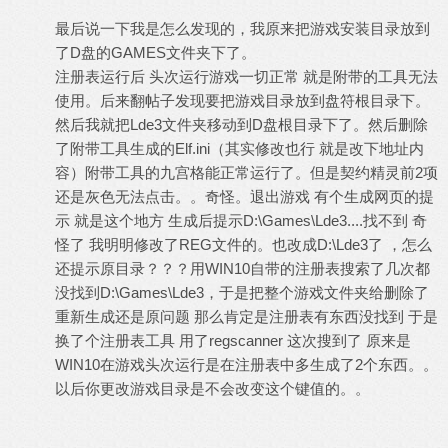
最后说一下我是怎么发现的，我原来把游戏安装目录放到
了D盘的GAMES文件夹下了。
注册表运行后 头次运行游戏一切正常 就是附带的工具无法
使用。后来翻帖子发现要把游戏目录放到盘符根目录下。
然后我就把Lde3文件夹移动到D盘根目录下了。然后删除
了附带工具生成的Elf.ini（其实修改也行 就是改下地址内
容）附带工具的九宫格能正常运行了。但是契约精灵前2项
还是灰色无法点击。。奇怪。退出游戏 有个生成网页的提
示 就是这个地方 生成后提示D:\Games\Lde3....找不到 奇
怪了 我明明修改了REG文件的。也改成D:\Lde3了 ，怎么
还提示原目录？？？用WIN10自带的注册表搜索了几次都
没找到D:\Games\Lde3，于是把整个游戏文件夹给删除了
重新生成还是原问题 那么肯定是注册表有东西没找到 于是
换了个注册表工具 用了regscanner 这次搜到了 原来是
WIN10在游戏头次运行是在注册表中多生成了2个东西。。
以后你更改游戏目录是不会改变这个键值的。。