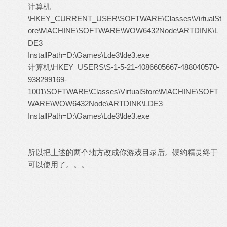
计算机
\HKEY_CURRENT_USER\SOFTWARE\Classes\VirtualSt
ore\MACHINE\SOFTWARE\WOW6432Node\ARTDINK\L
DE3
InstallPath=D:\Games\Lde3\lde3.exe
计算机\HKEY_USERS\S-1-5-21-4086605667-488040570-
938299169-
1001\SOFTWARE\Classes\VirtualStore\MACHINE\SOFT
WARE\WOW6432Node\ARTDINK\LDE3
InstallPath=D:\Games\Lde3\lde3.exe
所以把上述的两个地方改成你游戏目录后。锲约精灵终于
可以使用了。。。