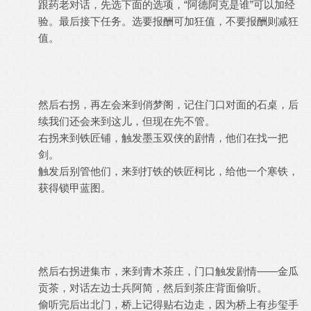
跟药老对话，先选下面的选项，“阿德阿克是谁”可以加经
验。最后接下任务。选要报酬可加狂值，不要报酬则减狂
值。
然后右拐，再左会来到俏梦阁，记住门口对面的石桌，后
续我们还会来到这儿，但现在先不管。
右拐来到铁匠铺，触发墨玉双侠的剧情，他们在找一把
剑。
触发后别管他们，来到打铁的铁匠柯比，给他一个寒铁，
获得锁甲蓝图。
然后右拐进集市，来到青木茶庄，门口触发剧情——金瓜
贡茶，对话左边士兵阿简，然后到茶庄背面偷听。
偷听完后出北门，桥上记得贴右边走，因为桥上有步玺手