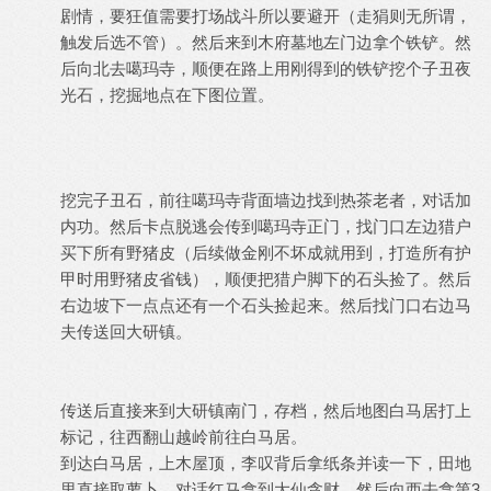
剧情，要狂值需要打场战斗所以要避开（走狷则无所谓，
触发后选不管）。然后来到木府墓地左门边拿个铁铲。然
后向北去噶玛寺，顺便在路上用刚得到的铁铲挖个子丑夜
光石，挖掘地点在下图位置。
挖完子丑石，前往噶玛寺背面墙边找到热茶老者，对话加
内功。然后卡点脱逃会传到噶玛寺正门，找门口左边猎户
买下所有野猪皮（后续做金刚不坏成就用到，打造所有护
甲时用野猪皮省钱），顺便把猎户脚下的石头捡了。然后
右边坡下一点点还有一个石头捡起来。然后找门口右边马
夫传送回大研镇。
传送后直接来到大研镇南门，存档，然后地图白马居打上
标记，往西翻山越岭前往白马居。
到达白马居，上木屋顶，李叹背后拿纸条并读一下，田地
里直接取萝卜，对话红马拿到大仙贪财。然后向西去拿第3