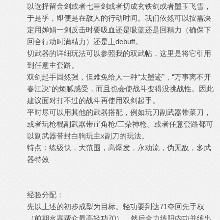
以选择留金剑或者七星剑或者切成玄铁剑或者墨玉飞雪，
于是乎，即便是在敌人的行动时间。我们依然可以按需决
定用婵娟一剑反击时要吸血还是吸蓝还是回精力（确保下
回合行动时满精力）还是上debuff。
切武器的详细玩法可以参照我的双武帖，这里是将它引用
到任意主套路。
双剑起手固然强，但难免给人一种“太墨迹”，“万事离不开
春江决”的烦腻感受，而且也会使战斗变得没挑战性。因此
建议面对打不过的战斗再使用双剑起手。
平时尽可以用其他的武器搭配，例如玩刀副武器带菜刀，
或者玩枪棍副武器带崖角枪/三朵神枪。或者任意套路都可
以副武器带封白驹玩主x副刀的玩法。
特点：练级快，大范围，高爆发，永动流，伪无敌，多武
器特效
经验分配：
先以上述的初步成型为目标。轻功要到达71夺回先手权
（前期水寨帮众最高轻功70）。然后全力练阳内功并练出