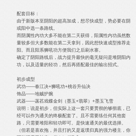
配套目标：
由于新版本至阴阳的超高加成，想尽快成型，势必要在阴
或阳中选一条路线。
而阴属性内功大多不能在第二天获得，阳属性内功虽然数
量较多但大多数能在第二天拿到，因此想快速成型推荐走
阳。而且阳系狮吼功方便我们之后刷水寨。
确定了阴阳路线后，战力提升最快的毫无疑问是堆阴阳内
功，以及适量的轻功，然后再搭配最佳的输出招式。
初步成型
武功——春江决+狮吼功+桃谷升仙决
饰品——地贼护腕
武器——菡萏戏蝶金剑（墨玉+翡翠）+墨玉飞雪
说明：说是初步，但实际上这一套只要贯彻的够彻底，已
经可以作为通关的终极配套了。且不需要练任何其他套
路，只需要堆阳和轻功即可。是快速通关的最优选择。
（但若是喜欢拖，并且打的又是返璞归真的强力楼主，你