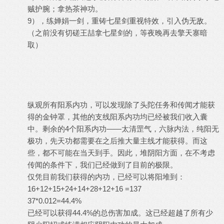
贼护腕；拿热茶神功。
9），练婵娟一剑，重铸七星剑重视特效，引入伪无敌。
（之前没有切磋王喆拿七星剑的，等夜晚再去擎天寨暗
取）
纵观所有阳系内功，可以发现除了头陀任务和传闻才能获
得的金钟罩，其他的支线阳系内功均已经被我们收入囊
中。剩余的4个阳系内功——太清罡气，六脉内法，纯阳无
极功，先天功都需要在之后推大量主线才能获得。而这
些，都不可能在当天到手。因此，堆阴阳方面，在不考虑
传闻的条件下，我们已经做到了目前的极限。
仅凭目前我们获得的内功，已经可以将阳堆到：
16+12+15+24+14+28+12+16 =137
37*0.012=44.4%
已经可以获得44.4%的总伤害加成。这已经超越了所有少