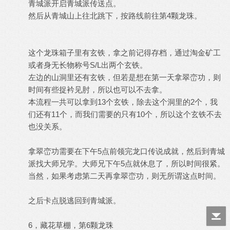
青城派开启青城派传送点。
然后从青城山上往北跳下，按路线前往第4颗龙珠。
这个龙珠箱子里有玄铁，拿之前记得存档，通过淘金矿工
或者身无长物称号S/L出两个玄铁。
左边的山洞里还有玄铁，但若是想在第一天拿翠峦功，则
时间有些捉衿见肘，所以也可以不去拿。
本流程一共可以拿到13个玄铁，除去这个洞里的2个，我
们还有11个，而我们需要的只有10个，所以这个玄铁不去
也没关系。
拿翠峦功需要在下午5点前领完龙口传说成就，然后到青城
派找大师兄学。大师兄下午5点就休息了，所以时间很紧。
当然，如果考虑第二天再拿翠峦功，则无所谓这点时间。
之后卡点脱逃回到青城派。
6，藏花草棚，第6颗龙珠