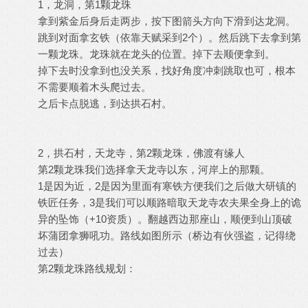
1，龙洞，第1颗龙珠
拿到紫金后身后走两步，按下图箭头方向下滑到达龙洞。
跳到对面拿玄铁（依靠天赋采到2个）。然后跳下去拿到第
一颗龙珠。龙珠就在龙头的位置。掉下去顺便拿到。
掉下去时没拿到也没关系，找好角度冲刺跳取也可，根本
不需要顺着木头爬过去。
之后卡点脱逃，到达拱石村。
2，拱石村，天龙寺，第2颗龙珠，佛渡有缘人
第2颗龙珠我们选择拿天龙寺以东，河岸上的那颗。
1是因为近，2是因为里面有寒铁方便我们之后做大研镇的
铁匠任务，3是我们可以顺路暗取天龙寺农夫果全身上的诡
异的坠饰（+10资质）。翻越西边那座山，顺便到山顶破
坏蒲团拿狮吼功。路线如图所示（桥边有伙强盗，记得绕
过去）
第2颗龙珠路线规划：