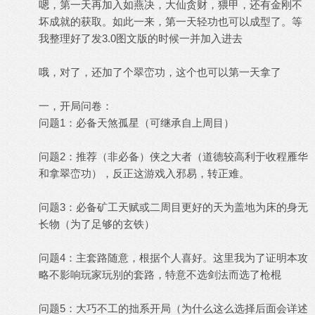
嗯，第一天再加入如燕决，大仙贪财，猥甲，还有金刚不
坏成就的获取。如此一来，第一天轻功也可以成型了。等
我整理好了发3.0图文版的时候一并加入进去
哦，对了，还加了个翠峦功，这个也可以第一天拿了
一，开局问卷：
问题1：必备天煞孤星（可继承自上周目）
问题2：推荐（非必备）侠之大者（道德较高利于收程雁华
和拿翠峦功），反正这游戏入邪易，转正难。
问题3：必备矿工天赋或二周目更好的天为盖地为床的身无
长物（为了足够的玄铁）
问题4：主套路随意，根据个人喜好。这里我为了证明本攻
略不影响玩家玩别的套路，特意不选剑法而选了枪棍
问题5：大巧不工的拙系开局（为什么这么选择后面会详述