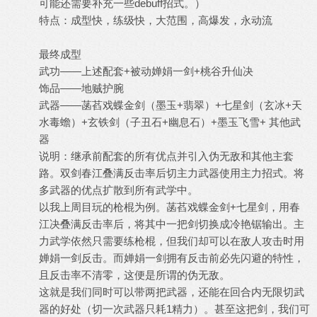
可能还需要补充一些debuff招式。）
特点：成型快，练级快，大范围，高爆发，永动流
最终成型
武功——上述配套+被动婵娟一剑+桃谷升仙决
饰品——地贼护腕
武器——菡萏戏蝶金剑（墨玉+翡翠）+七星剑（玄冰+天
水毒蟾）+玄铁剑（子丑石+幽息石）+墨玉飞雪+ 其他武
器
说明：继承前配套的所有优点并引入伪无敌和其他主套
路。双剑春江叠满反击率后切主力武器使用主力招式。将
多武器的优点扩散到所有武学中。
以我上周目玩的枪棍为例。菡萏戏蝶金剑+七星剑，用春
江决叠满反击率后，将其中一把剑切换成冷艳锯输出。主
力武学依然只需要练枪棍，但我们却可以在敌人攻击时用
婵娟一剑反击。而婵娟一剑拥有反击前必先闪避的特性，
且反击率不清零，这便是所谓的伪无敌。
这就是我们同时可以带两把武器，还能在回合内无限切武
器的好处（切一次武器只耗1精力）。甚至这把剑，我们可