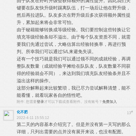
由于队友在野时升级会获得额外的属性提升。因此我们关
键要在队友快升级时踢离队伍，打一场后让他在野升级，
然后再拉进队。队友多次在野升级后多次获得额外属性提
升，累加起来将会非常可怕。
由于秘籍能够转换成等级经验。我们要控制这些转换让它
填充等级经验条却不溢出。由于每个队友资质不同，就需
要我们先通过尝试，大略估算出经验转换率，再进行预
判。所幸我们可以通过S/L来避免失误。
还有一个技巧就是我们可以通过领不同的成就经验，再调
整队友数量（成就经验平摊给在队队友，队友数量不同获
得的经验就会不同），来达到我们填充队友经验条并且不
溢出这样的操作。
这部分解释起来比较繁琐，我已尽力尝试解释清楚，能不
能看懂，就看玩家各自的悟性吧。
附件:
您需要
登录
才可以下载或查看附件。没有账号？
免费加入
化不肥
#
13
2022-4-11 15:55:12
第二天的内容基本介绍完了。但是并没有第一天写的那么
详细，只列出需要的点并没有展开来说，也没有配图。