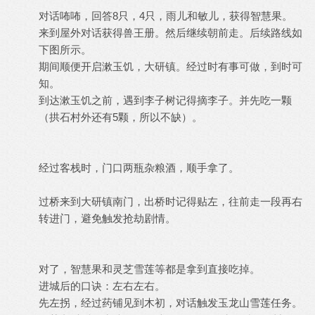
对话咘咘，回答8只，4只，雨儿和敏儿，获得智慧果。
来到屋外对话获得兽王册。然后继续朝前走。后续路线如
下图所示。
期间顺便开启漱玉饥，大研镇。经过时有事可做，到时可
知。
到达漱玉饥之前，遇到李子树记得摘李子。并先吃一颗
（拱石村外还有5颗，所以不缺）。
经过客栈时，门口两瓶杂粮酒，顺手拿了。
过桥来到大研镇南门，出桥时记得贴左，往前走一段再右
转进门，避免触发抢劫剧情。
对了，智慧果和灵芝雪莲等都是拿到直接吃掉。
进城后的口诀：左右左右。
先左拐，经过药铺见到木初，对话触发玉龙山雪莲任务。