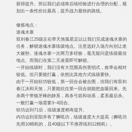
获得提升。所以我们必须将后续经验进行合理的分配，规
划出一条性价比最高，提升战力最快的路线。
修炼地点：
迷魂水寨
双剑春江25级左右带天煞孤星足以让我们完成迷魂水寨的
任务，解锁迷魂水寨练级地点。注意选好入场方向别让老
大被秒。迷魂水寨一次两万多经验，毫无疑问是练级最佳
地点。而我们在第二天凌晨即可解锁。
一开始练级时，我们没有大范围高伤害招式，效率会相对
较低。但只要能打赢，依然比其他方式练级要快。
由于一开始轻功较低，第一回合会被合围，但我们有双剑
春江决和天煞，只要能抗住第一回合就能把血吸回来。先
杀两个带狼牙棒的静系，再杀弓箭和动系，柔系最后杀。
一般打赢一场需要3~4回合。
轻功达到71后，练级速度稍有提升。
内功达到至阳并有了狮吼功，练级速度大大提高（狮吼功
先用10精耗的，且40级以下不推荐练到12精耗）。