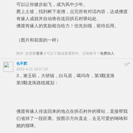
可以让你健步如飞，成为风中少年。
爬上土坡，找到树下老僧，点完所有对话内容，达成佛渡
有缘人成就并自动将你送回拱石村驿站处。
佛渡有缘人的奖励相当给力！但先别领，留待后用。
（图片和前面的一样）
附件:
您需要
登录
才可以下载或查看附件。没有账号？
免费加入
化不肥
#
16
2022-4-11 16:07:50
3，漱玉矶，大研镇，白马居，噶玛寺，第3颗龙珠
第3颗龙珠路线规划：
佛渡有缘人传送回来的地点在拱石村外的驿站，直接帮我
们省掉了一段距离。按图示方向直走，去见可爱的咘咘和
她的猫咪。