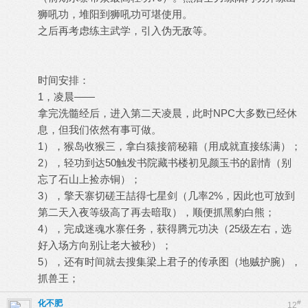
狮吼功，堆阳到狮吼功可堪使用。
之后再考虑练主武学，引入伪无敌等。
时间安排：
1，凌晨——
拿完洗髓经后，进入第二天凌晨，此时NPC大多数已经休
息，但我们依然有事可做。
1），猴岛收猴三，拿白猿接箭秘籍（用成就直接练满）；
2），轻功到达50触发书院藏书楼初见颜玉书的剧情（别
忘了石山上捡赤铜）；
3），擎天寨切磋王喆得七星剑（几率2%，因此也可放到
第二天入夜等级高了再去暗取），顺便抓黑豹白熊；
4），完成迷魂水寨任务，获得腾元功决（25级左右，选
好入场方向别让老大被秒）；
5），还有时间就去搜集梁上君子的传承图（地贼护腕），
抓兽王；
化不肥
#
12