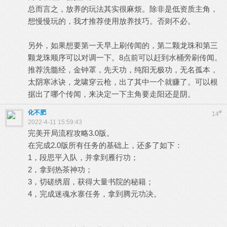
总而言之，放养的玩法其实很麻烦。除非是低资质主角，
想慢慢玩的，我才推荐使用放养技巧。否则不必。
另外，如果想要第一天早上刷传闻的，第二颗龙珠和第三
颗龙珠顺序可以对调一下。8点前可以赶到水桶旁刷传闻。
推荐洗髓经，金钟罩，先天功，纯阳无极功，无名孤本，
太阴寒冰诀，龙啸穿云枪，出了其中一个就赚了。可以根
据出了哪个传闻，来决定一下主角要走阳还是阴。
化不肥
#
14
2022-4-11 15:59:43
完美开局流程攻略3.0版。
在完成2.0版所有任务的基础上，还多了如下：
1，段思平入队，并拿到雁行功；
2，拿到热茶神功；
3，切磋绣眉，获得大量书院的秘籍；
4，完成迷魂水寨任务，拿到腾元功决。