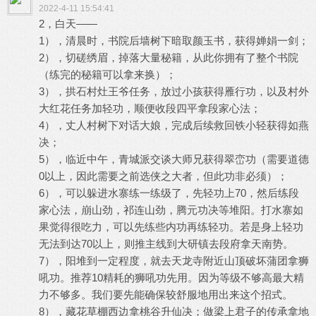
2022-4-11 15:54:41
2，白天——
1），清晨时，书院后墙树下暗取颜玉书，获得婵娟一剑；
2），切磋绣眉，掉落大量秘籍，从此你拥有了整个书院
（练完的秘籍可以拿来换）；
3），拱石村灶王爷任务，放过小孩获得雁行功，以及村外
大红花任务加轻功，顺便收段四平拿段家心法；
4），丈人村树下对话大娘，完成后续救回铁小轻获得如燕
决；
5），临近中午，青城派交谈大师兄获得翠峦功（需要道德
0以上，因此需要之前选侠之大者，但此功非必须）；
6），可以躲进水寨练一练级了，先轻功上70，然后练段
家心法，崩山劲，祁连山劲，腾元功决等堆阳。打水寨如
果觉得很吃力，可以先练些内功再练轻功。若是身上轻功
无法到达70以上，则推主线到大研镇去段府拿天南势。
7），阳堆到一定程度，就去天龙寺附近山顶破坏蒲团拿狮
吼功。推荐10精耗的狮吼功先用。因为等级不够高最大精
力不够多。我们要先能确保较舒服地用出来这个招式。
8），藏花草棚西边拿桃谷升仙决；做梁上君子的传承拿地