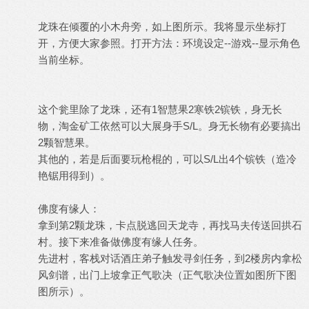
龙珠在倾覆的小木舟旁，如上图所示。我将显示坐标打
开，方便大家参照。打开方法：环境设定--游戏--显示角色
当前坐标。
这个瓮里除了龙珠，还有1智慧果2寒铁2镔铁，身无长
物，淘金矿工依然可以大展身手S/L。身无长物有必要搞出
2颗智慧果。
其他的，若是后面要玩枪棍的，可以S/L出4个镔铁（造冷
艳锯用得到）。
佛度有缘人：
拿到第2颗龙珠，卡点脱逃回天龙寺，再找马夫传送回拱石
村。接下来准备做佛度有缘人任务。
先进村，客栈对话酒庄弟子触发寻剑任务，到2楼房内拿松
风剑谱，出门上坡拿正气歌决（正气歌决位置如图所下图
图所示）。