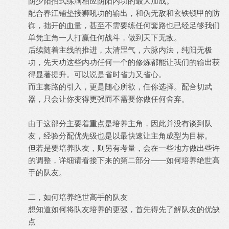
阴少阳招式练满相应阴阳内功的最大加成。
配合春江铺垫接狮吼功的输出，和伪无敌和玄铁锁甲的防
御，拙开的血量，甚至不需要练任何套路也已经足够我们
单凭主角一人打赢任何战斗，做到天下无敌。
后续随着主线的推进，太清罡气，六脉内法，纯阳无极
功，先天功这些内功任何一个的修炼都能让我们的输出获
得显著提升。可以说是省时省力又省心。
而主套路的引入，更是随心所欲，任你选择。配合切武
器，只会让你变得更强而不需要你做任何舍弃。
由于这部分主要着重点是培养主角，因此并没有谈到队
友，经验分配优先级也是以最快速让主角成型为目标。
但若是要培养队友，则另有考量，会在一些地方做出些许
的调整，详细请看接下来的第二部分——如何培养绝世高
手的队友。
二，如何培养绝世高手的队友
想知道如何将队友培养的更强，首先得先了解队友的优缺
点