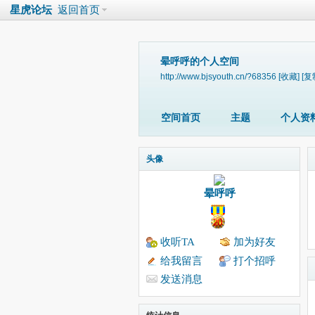
星虎论坛
返回首页
晕呼呼的个人空间
http://www.bjsyouth.cn/?68356
[收藏]
[复
空间首页
主题
个人资
头像
晕呼呼
收听TA
加为好友
给我留言
打个招呼
发送消息