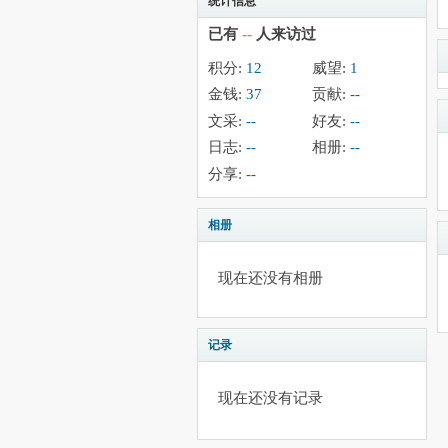
统计信息
已有
--
人来访过
积分:
12
威望:
1
金钱:
37
贡献:
--
文采:
--
好友:
--
日志:
--
相册:
--
分享:
--
相册
现在还没有相册
记录
现在还没有记录